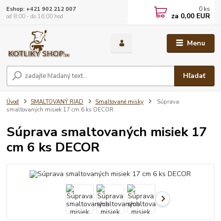
0
ks
Eshop: +421 902 212 007
za
0,00 EUR
od 8:00 - do 16:00 hod
Menu
Hľadať
Úvod
SMALTOVANÝ RIAD
Smaltované misky
Súprava
smaltovaných misiek 17 cm 6 ks DECOR
Súprava smaltovaných misiek 17
cm 6 ks DECOR