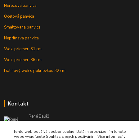
Nerezová panvica
Oceľová panvica
Smaltovaná panvica
Nepriľnavá panvica
Wok, priemer: 31 cm
Wok, priemer: 36 cm
Liatinový wok s pokrievkou 32 cm
Kontakt
René Baláž
Eshop: +421 902 212 007
od 8:00 - do 16:00 hod
Tento web používá soubor cookie. Dalším procházením tohoto
webu vyjadřujete Souhlas s jejich používáním. Více informací v