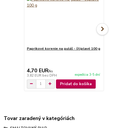
Paprikové korenie na guláš - štiplavé 100 g
Paprikové ko
4,70 EUR
4,70 EU
/
ks
expedícia 3-5 dní
3,82 EUR
bez DPH
3,82 EUR
be
Pridať do košíka
Tovar zaradený v kategóriách