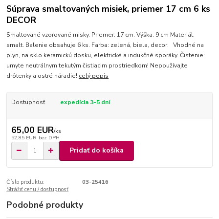
Súprava smaltovaných misiek, priemer 17 cm 6 ks
DECOR
Smaltované vzorované misky. Priemer: 17 cm. Výška: 9 cm Materiál:
smalt. Balenie obsahuje 6 ks. Farba: zelená, biela, decor. Vhodné na
plyn, na sklo keramickú dosku, elektrické a indukčné sporáky. Čistenie:
umyte neutrálnym tekutým čistiacim prostriedkom! Nepoužívajte
drôtenky a ostré náradie!
celý popis
Dostupnosť
expedícia 3-5 dní
65,00 EUR
/
ks
52,85 EUR
bez DPH
Pridať do košíka
Číslo produktu:
03-25416
Strážiť cenu / dostupnosť
Podobné produkty