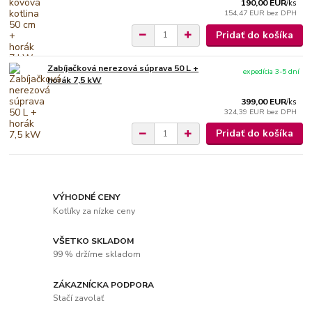
190,00 EUR
/
ks
154,47 EUR
bez DPH
Pridať do košíka
Zabíjačková nerezová súprava 50 L +
expedícia 3-5 dní
horák 7,5 kW
399,00 EUR
/
ks
324,39 EUR
bez DPH
Pridať do košíka
VÝHODNÉ CENY
Kotlíky za nízke ceny
VŠETKO SKLADOM
99 % držíme skladom
ZÁKAZNÍCKA PODPORA
Stačí zavolať