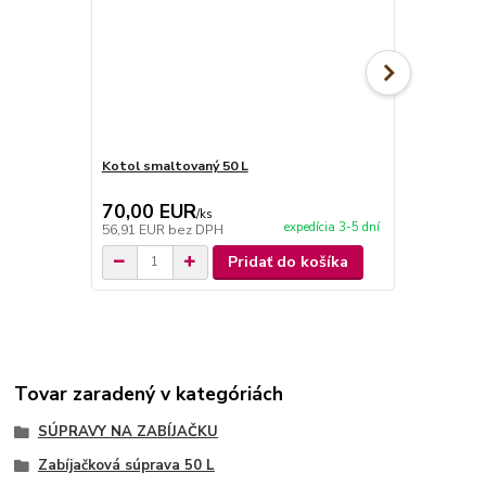
Kotol smaltovaný 50 L
Kotol nerez
70,00 EUR
359,00 
/
ks
expedícia 3-5 dní
56,91 EUR
bez DPH
291,87 EUR
Pridať do košíka
Tovar zaradený v kategóriách
SÚPRAVY NA ZABÍJAČKU
Zabíjačková súprava 50 L