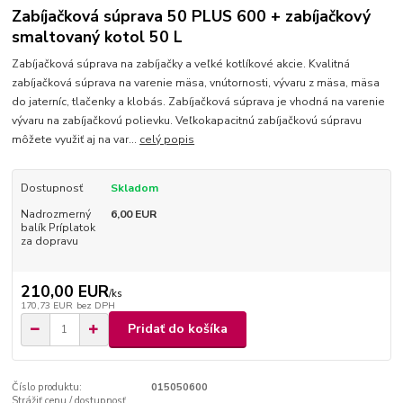
Zabíjačková súprava 50 PLUS 600 + zabíjačkový
smaltovaný kotol 50 L
Zabíjačková súprava na zabíjačky a veľké kotlíkové akcie. Kvalitná
zabíjačková súprava na varenie mäsa, vnútornosti, vývaru z mäsa, mäsa
do jaterníc, tlačenky a klobás. Zabíjačková súprava je vhodná na varenie
vývaru na zabíjačkovú polievku. Veľkokapacitnú zabíjačkovú súpravu
môžete využiť aj na var...
celý popis
Dostupnosť
Skladom
Nadrozmerný
6,00 EUR
balík Príplatok
za dopravu
210,00 EUR
/
ks
170,73 EUR
bez DPH
Pridať do košíka
Číslo produktu:
015050600
Strážiť cenu / dostupnosť