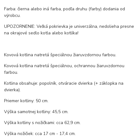
Farba: čierna alebo iná farba, podľa druhu (farby) dodania od
výrobcu.
UPOZORNENIE: Veľká pokrievka je univerzálna, nedolieha presne
na okrajové sedlo kotla alebo kotlíka!
Kovová kotlina natretá špeciálnou žiaruvzdornou farbou.
Kovová kotlina natretá špeciálnou, ochrannou žiaruvzdornou
farbou.
Kotlina obsahuje: popolník, otváracie dvierka (+ záklopka na
dvierka).
Priemer kotliny: 50 cm.
Výška samotnej kotliny: 45,5 cm.
Výška kotliny s nožičkami: cca 62,9 cm.
Výška nožičiek: cca 17 cm - 17,4 cm.