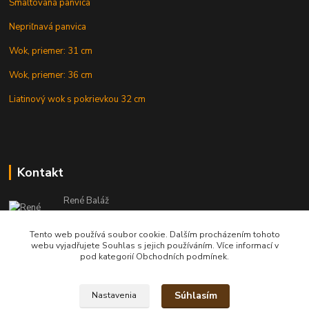
Smaltovaná panvica
Nepriľnavá panvica
Wok, priemer: 31 cm
Wok, priemer: 36 cm
Liatinový wok s pokrievkou 32 cm
Kontakt
René Baláž
Eshop: +421 902 212 007
od 8:00 - do 16:00 hod
Tento web používá soubor cookie. Dalším procházením tohoto
webu vyjadřujete Souhlas s jejich používáním. Více informací v
info@kotlikyshop.sk
pod kategorií Obchodních podmínek.
Súhlasím
Nastavenia