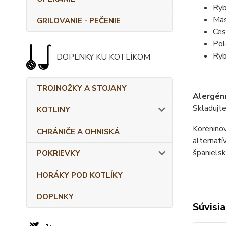
Ryb
Mäs
GRILOVANIE - PEČENIE
Ces
Pol
Ryb
DOPLNKY KU KOTLÍKOM
TROJNOŽKY A STOJANY
Alergénn
Skladujte
KOTLINY
Koreninov
CHRÁNIČE A OHNISKÁ
alternatí
španielsk
POKRIEVKY
HORÁKY POD KOTLÍKY
DOPLNKY
Súvisia