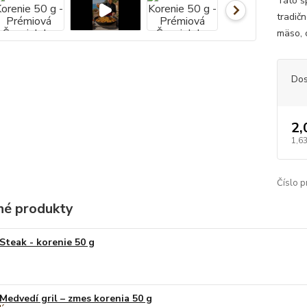
Táto š
tradičn
mäso, 
Dos
2,
1,6
Číslo p
é produkty
Steak - korenie 50 g
Medvedí gril – zmes korenia 50 g