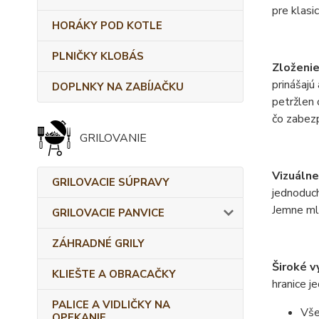
pre klasi
HORÁKY POD KOTLE
PLNIČKY KLOBÁS
Zloženie
prinášajú
DOPLNKY NA ZABÍJAČKU
petržlen 
čo zabezp
GRILOVANIE
Vizuálne
GRILOVACIE SÚPRAVY
jednoduch
Jemne mle
GRILOVACIE PANVICE
ZÁHRADNÉ GRILY
Široké vy
KLIEŠTE A OBRACAČKY
hranice j
PALICE A VIDLIČKY NA
Vše
OPEKANIE