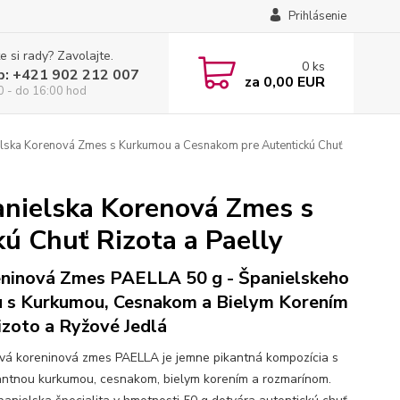
Prihlásenie
e si rady? Zavolajte.
0
ks
p: +421 902 212 007
za
0,00 EUR
0 - do 16:00 hod
lska Korenová Zmes s Kurkumou a Cesnakom pre Autentickú Chuť
anielska Korenová Zmes s
 Chuť Rizota a Paelly
ninová Zmes PAELLA 50 g - Španielskeho
 s Kurkumou, Cesnakom a Bielym Korením
izoto a Ryžové Jedlá
vá koreninová zmes PAELLA je jemne pikantná kompozícia s
ntnou kurkumou, cesnakom, bielym korením a rozmarínom.