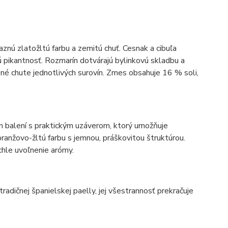
znú zlatožltú farbu a zemitú chuť. Cesnak a cibuľa
nú pikantnosť. Rozmarín dotvárajú bylinkovú skladbu a
né chute jednotlivých surovín. Zmes obsahuje 16 % soli,
 balení s praktickým uzáverom, ktorý umožňuje
ranžovo-žltú farbu s jemnou, práškovitou štruktúrou.
chle uvoľnenie arómy.
radičnej španielskej paelly, jej všestrannosť prekračuje