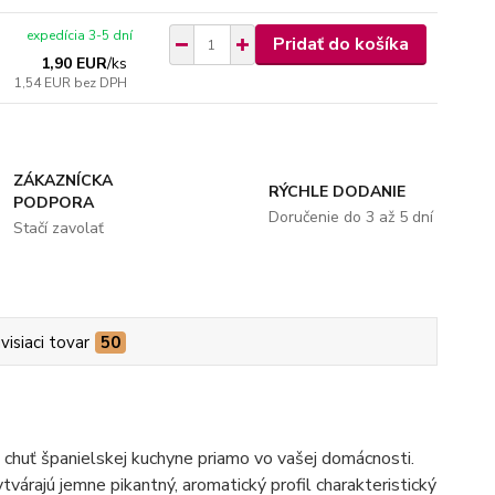
expedícia 3-5 dní
Pridať do košíka
1,90 EUR
/
ks
1,54 EUR
bez DPH
ZÁKAZNÍCKA
RÝCHLE DODANIE
PODPORA
Doručenie do 3 až 5 dní
Stačí zavolať
visiaci tovar
50
ú chuť španielskej kuchyne priamo vo vašej domácnosti.
várajú jemne pikantný, aromatický profil charakteristický