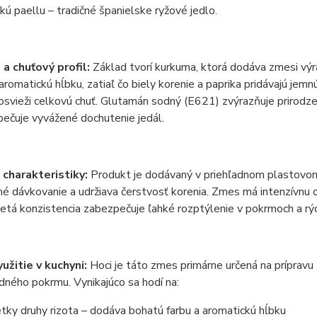
ckú paellu – tradičné španielske ryžové jedlo.
 a chuťový profil:
Základ tvorí kurkuma, ktorá dodáva zmesi výra
 aromatickú hĺbku, zatiaľ čo biely korenie a paprika pridávajú jem
osvieži celkovú chuť. Glutamán sodný (E621) zvýrazňuje prirodze
ečuje vyvážené dochutenie jedál.
 charakteristiky:
Produkt je dodávaný v priehľadnom plastovom
é dávkovanie a udržiava čerstvosť korenia. Zmes má intenzívnu o
tá konzistencia zabezpečuje ľahké rozptýlenie v pokrmoch a rý
užitie v kuchyni:
Hoci je táto zmes primárne určená na prípravu t
edného pokrmu. Vynikajúco sa hodí na:
tky druhy rizota – dodáva bohatú farbu a aromatickú hĺbku