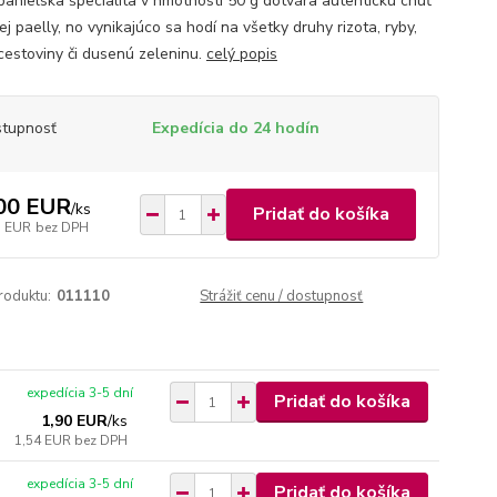
panielska špecialita v hmotnosti 50 g dotvára autentickú chuť
ej paelly, no vynikajúco sa hodí na všetky druhy rizota, ryby,
cestoviny či dusenú zeleninu.
celý popis
tupnosť
Expedícia do 24 hodín
00 EUR
/
ks
Pridať do košíka
3 EUR
bez DPH
roduktu:
011110
Strážiť cenu / dostupnosť
expedícia 3-5 dní
Pridať do košíka
1,90 EUR
/
ks
1,54 EUR
bez DPH
expedícia 3-5 dní
Pridať do košíka