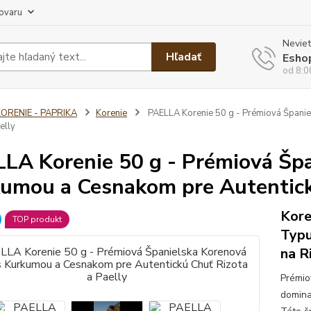
tovaru
Neviet
Hľadať
Esho
od 8:0
ORENIE - PAPRIKA
Korenie
PAELLA Korenie 50 g - Prémiová Španie
elly
LA Korenie 50 g - Prémiová Šp
umou a Cesnakom pre Autentickú
Kore
TOP produkt
Typu
na R
Prémio
domina