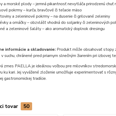
y a morské plody – jemná pikantnosť nevytláča prirodzenú chuť 
ové pokrmy – kurča, bravčové či teľacie mäso
toviny a zeleninové pokrmy – na dusenie či grilované zeleniny
évky a omáčky – obzvlášť vhodná do soljanky či zeleninových po
né a zeleninové šaláty – ako aromatický doplnok dresingu
e informácie a skladovanie:
Produkt môže obsahovať stopy ze
 v suchu, chránené pred priamym slnečným žiarením pri izbovej t
á zmes PAELLA je ideálnou voľbou pre milovníkov stredomorskej 
vu ku kari. Jej vyvážené zloženie umožňuje experimentovať s rôzn
ej gastronomickej tradície.
ci tovar
50