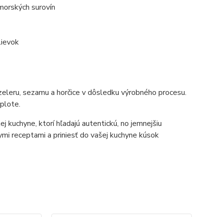
morských surovín
lievok
leru, sezamu a horčice v dôsledku výrobného procesu.
eplote.
kuchyne, ktorí hľadajú autentickú, no jemnejšiu
ymi receptami a priniesť do vašej kuchyne kúsok