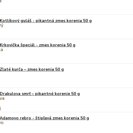
Kotlíkový guláš - pikantná zmes korenia 50 g
Krkovička špeciál - zmes korenia 50 g
Zlaté kurča – zmes korenia 50 g
Drakulova smrť – pikantné korenie 50 g
Adamovo rebro - štipľavá zmes korenia 50 g