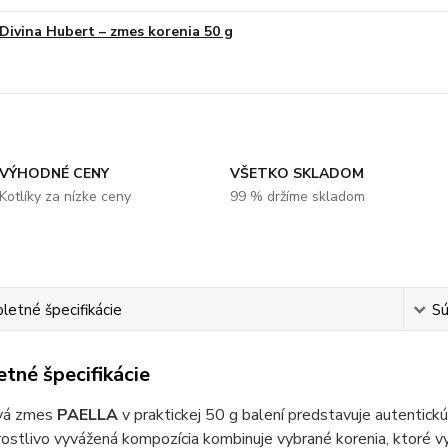
Divina Hubert – zmes korenia 50 g
VÝHODNÉ CENY
VŠETKO SKLADOM
Kotlíky za nízke ceny
99 % držíme skladom
etné špecifikácie
Sú
tné špecifikácie
vá zmes
PAELLA
v praktickej 50 g balení predstavuje autentick
ostlivo vyvážená kompozícia kombinuje vybrané korenia, ktoré vyt