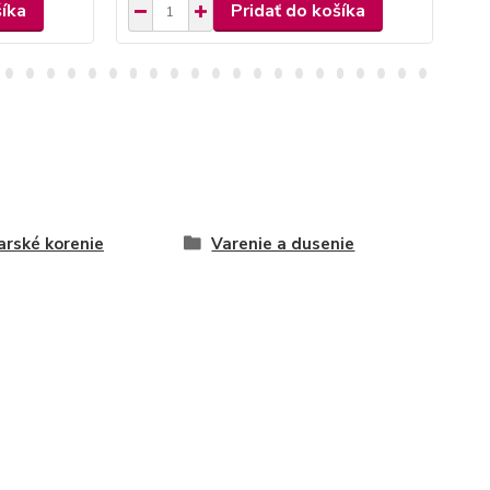
šíka
Pridať do košíka
rské korenie
Varenie a dusenie