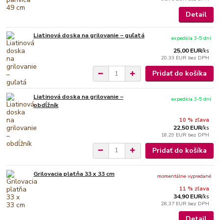
Detail
Liatinová doska na grilovanie – guľatá
expedícia 3-5 dní
25,00 EUR
/
ks
20,33 EUR
bez DPH
Pridať do košíka
Liatinová doska na grilovanie –
expedícia 3-5 dní
obdĺžník
10 % zľava
22,50 EUR
/
ks
18,29 EUR
bez DPH
Pridať do košíka
Grilovacia platňa 33 x 33 cm
momentálne vypredané
11 % zľava
34,90 EUR
/
ks
28,37 EUR
bez DPH
Detail