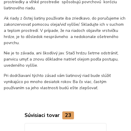
prostriedky a vlhké prostredie spôsobujú povrchovú koróziu
liatinového riadu.
Ak riady z čistej liatiny používate iba zriedkavo, do poručujeme ich
zakonzervovať pomocou oleja/viď vyššie/. Skladujte ich v suchom
a teplom prostredí. V prípade, že na riadoch objavíte vrstvičku
hrdze, je to dôsledok nesprávneho a nedokonale ošetreného
povrchu.
Nie je to závada, ani škodlivý jav. Stačí hrdzu šetrne odstrániť,
panvicu umyť a znovu dôkladne natrieť olejom podľa postupu,
uvedeného vyššie.
Pri dodržiavaní týchto zásad vám liatinový riad bude slúžiť
vynikajúco po mnoho desiatok rokov. Ba čo viac, častým
používaním sa jeho vlastnosti budú ešte zlepšovať.
Súvisiaci tovar
23