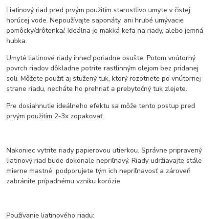
Liatinový riad pred prvým použitím starostlivo umyte v čistej,
horúcej vode. Nepoužívajte saponáty, ani hrubé umývacie
pomôcky/drôtenka/. Ideálna je mäkká kefa na riady, alebo jemná
hubka.
Umyté liatinové riady ihneď poriadne osušte. Potom vnútorný
povrch riadov dôkladne potrite rastlinným olejom bez pridanej
soli. Môžete použiť aj stužený tuk, ktorý rozotriete po vnútornej
strane riadu, necháte ho prehriať a prebytočný tuk zlejete.
Pre dosiahnutie ideálneho efektu sa môže tento postup pred
prvým použitím 2-3x zopakovať.
Nakoniec vytrite riady papierovou utierkou. Správne pripravený
liatinový riad bude dokonale nepriľnavý. Riady udržiavajte stále
mierne mastné, podporujete tým ich nepriľnavosť a zároveň
zabránite prípadnému vzniku korózie.
Používanie liatinového riadu: