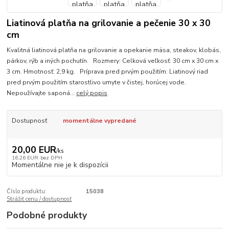
Liatinová platňa na grilovanie a pečenie 30 x 30
cm
Kvalitná liatinová platňa na grilovanie a opekanie mäsa, steakov, klobás,
párkov, rýb a iných pochutín. Rozmery: Celková veľkosť: 30 cm x 30 cm x
3 cm. Hmotnosť: 2,9 kg. Príprava pred prvým použitím: Liatinový riad
pred prvým použitím starostlivo umyte v čistej, horúcej vode.
Nepoužívajte saponá...
celý popis
Dostupnosť
momentálne vypredané
20,00 EUR
/
ks
16,26 EUR
bez DPH
Momentálne nie je k dispozícii
Číslo produktu:
15038
Strážiť cenu / dostupnosť
Podobné produkty