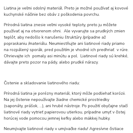
Liatina je veľmi odolný materiál. Preto je možné používať aj kovové
kuchynské náčinie bez obáv z poškodenia povrchu.
Prírodná liatina znesie veľmi vysoké teploty, preto ju môžete
používať aj na otvorenom ohni. Ale vyvarujte sa prudkých zmien
teplôt, aby nedošlo k narušeniu štruktúry /prípadne až
popraskaniu /materiálu. Neumiestňujte ani liatinové riady priamo
na rozpálený sporák, pred použitím je vhodné ich predhriať v rúre.
Ohrievajte ich pomaly asi minútu a pol. Liatinové riady sú krehké,
dávajte preto pozor na pády, alebo prudké nárazy.
Čistenie a skladovanie liatinového riadu:
Prírodná liatina je porézny materiál, ktorý môže podliehať korózii.
Na jej čistenie nepoužívajte žiadne chemické prostriedky
(saponáty, prášok, ...), ani hrubé nástroje. Po použití obyčajne stačí
liatinové riady vytrieť papierovou utierkou, prípadne umyť v čistej
horúcej vode pomocou jemnej kefky alebo mäkkej hubky.
Neumývajte liatinové riady v umývačke riadu! Agresívne čistiace