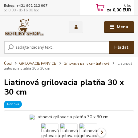
0
ks
Eshop: +421 902 212 007
za
0,00 EUR
od 8:00 - do 16:00 hod
Menu
Hľadať
Úvod
GRILOVACIE PANVICE
Grilovacie panvice - liatinové
Liatinová
grilovacia platňa 30 x 30 cm
Liatinová grilovacia platňa 30 x
30 cm
Novinka