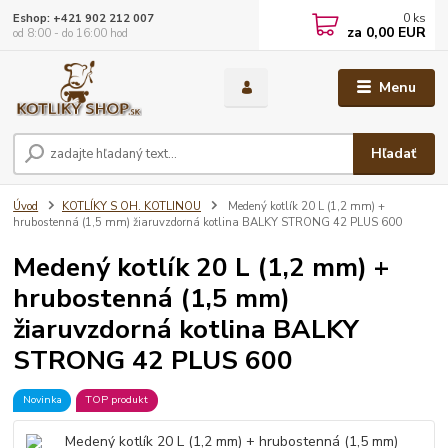
0
ks
Eshop: +421 902 212 007
za
0,00 EUR
od 8:00 - do 16:00 hod
Menu
Hľadať
Úvod
KOTLÍKY S OH. KOTLINOU
Medený kotlík 20 L (1,2 mm) +
hrubostenná (1,5 mm) žiaruvzdorná kotlina BALKY STRONG 42 PLUS 600
Medený kotlík 20 L (1,2 mm) +
hrubostenná (1,5 mm)
žiaruvzdorná kotlina BALKY
STRONG 42 PLUS 600
Novinka
TOP produkt