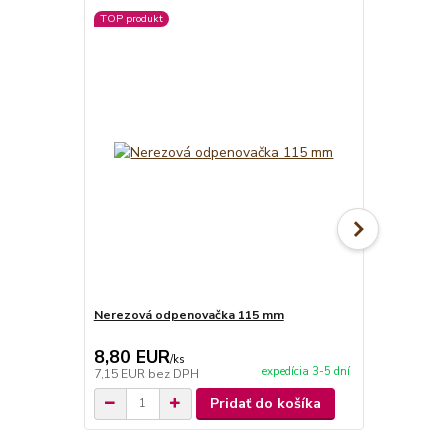
TOP produkt
Nerezová odpenovačka 115 mm
Smaltovaná
8,80 EUR
6,50 EU
/
ks
expedícia 3-5 dní
7,15 EUR
bez DPH
5,28 EUR
be
Pridať do košíka