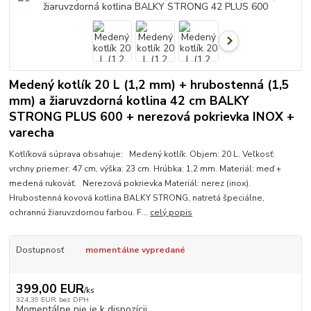
Medený kotlík 20 L (1,2 mm) + hrubostenná (1,5
mm) a žiaruvzdorná kotlina 42 cm BALKY
STRONG PLUS 600 + nerezová pokrievka INOX +
varecha
Kotlíková súprava obsahuje: Medený kotlík. Objem: 20 L. Veľkosť:
vrchny priemer: 47 cm, výška: 23 cm. Hrúbka: 1,2 mm. Materiál: meď +
medená rukoväť. Nerezová pokrievka Materiál: nerez (inox).
Hrubostenná kovová kotlina BALKY STRONG, natretá špeciálne,
ochrannú žiaruvzdornou farbou. F...
celý popis
Dostupnosť
momentálne vypredané
399,00 EUR
/
ks
324,39 EUR
bez DPH
Momentálne nie je k dispozícii