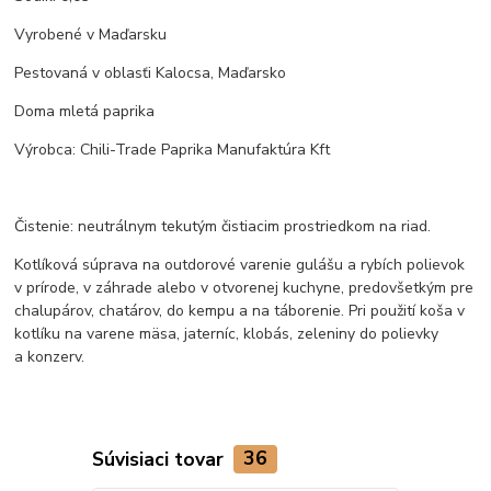
Vyrobené v Maďarsku
Pestovaná v oblasťi Kalocsa, Maďarsko
Doma mletá paprika
Výrobca: Chili-Trade Paprika Manufaktúra Kft
Čistenie: neutrálnym tekutým čistiacim prostriedkom na riad.
Kotlíková súprava na outdorové varenie gulášu a rybích polievok
v prírode, v záhrade alebo v otvorenej kuchyne, predovšetkým pre
chalupárov, chatárov, do kempu a na táborenie. Pri použití koša v
kotlíku na varene mäsa, jaterníc, klobás, zeleniny do polievky
a konzerv.
Súvisiaci tovar
36