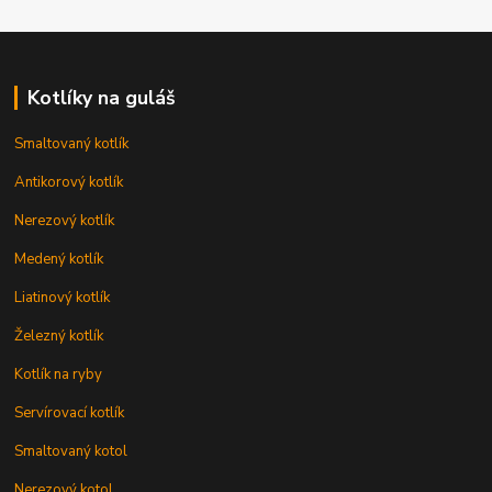
Kotlíky na guláš
Smaltovaný kotlík
Antikorový kotlík
Nerezový kotlík
Medený kotlík
Liatinový kotlík
Železný kotlík
Kotlík na ryby
Servírovací kotlík
Smaltovaný kotol
Nerezový kotol