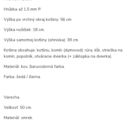
Hrúbka až 1,5 mm !!!
Výška po vrchný okraj kotliny: 56 cm.
Výška nožičiek: 18 cm.
Výška samotnej kotliny (ohniska): 38 cm.
Kotlina obsahuje: kotlinu, komín (dymovod): rúra, kĺb, strieška na
komín, popolník, otváracie dvierka (+ záklopka na dvierka).
Materiál: kov, žiaruvzdorná farba.
Farba: šedá / čierna.
Varecha
Veľkosť: 50 cm.
Materiál: smrek.