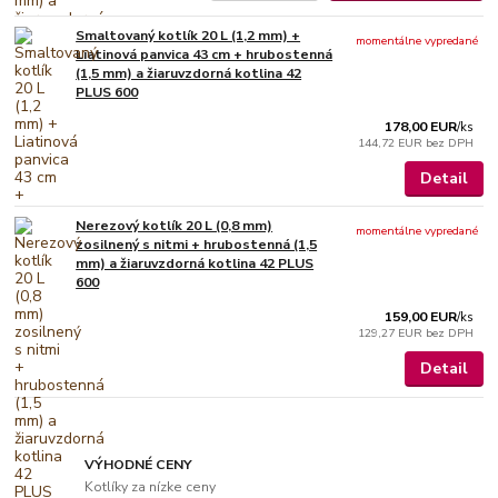
Smaltovaný kotlík 20 L (1,2 mm) +
momentálne vypredané
Liatinová panvica 43 cm + hrubostenná
(1,5 mm) a žiaruvzdorná kotlina 42
PLUS 600
178,00 EUR
/
ks
144,72 EUR
bez DPH
Detail
Nerezový kotlík 20 L (0,8 mm)
momentálne vypredané
zosilnený s nitmi + hrubostenná (1,5
mm) a žiaruvzdorná kotlina 42 PLUS
600
159,00 EUR
/
ks
129,27 EUR
bez DPH
Detail
VÝHODNÉ CENY
Kotlíky za nízke ceny