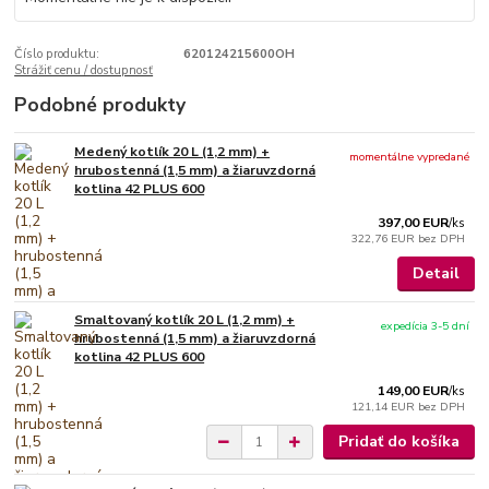
Číslo produktu:
620124215600OH
Strážiť cenu / dostupnosť
Podobné produkty
Medený kotlík 20 L (1,2 mm) +
momentálne vypredané
hrubostenná (1,5 mm) a žiaruvzdorná
kotlina 42 PLUS 600
397,00 EUR
/
ks
322,76 EUR
bez DPH
Detail
Smaltovaný kotlík 20 L (1,2 mm) +
expedícia 3-5 dní
hrubostenná (1,5 mm) a žiaruvzdorná
kotlina 42 PLUS 600
149,00 EUR
/
ks
121,14 EUR
bez DPH
Pridať do košíka