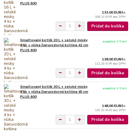
PLUS 600
133,00 EUR
/
ks
108,13 EUR
bez DPH
Pridať do košíka
Smaltovaný kotlík 20 L + selské misky
expedícia 3-5 dní
4 ks + nízka žiaruvzdorná kotlina 42 cm
PLUS 600
138,00 EUR
/
ks
112,20 EUR
bez DPH
Pridať do košíka
Smaltovaný kotlík 30 L + selské misky
expedícia 3-5 dní
4 ks + nízka žiaruvzdorná kotlina 45 cm
PLUS 600
148,00 EUR
/
ks
120,33 EUR
bez DPH
Pridať do košíka