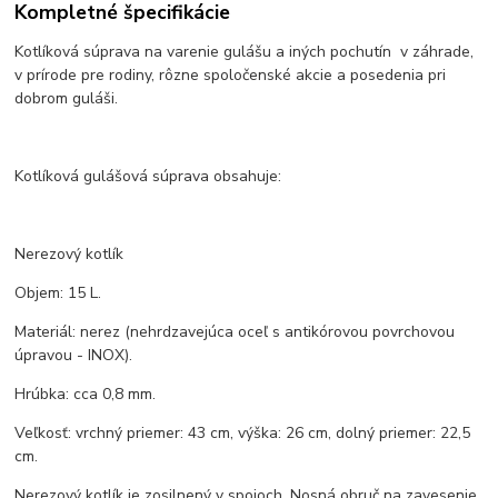
Kompletné špecifikácie
Kotlíková súprava na varenie gulášu a iných pochutín v záhrade,
v prírode pre rodiny, rôzne spoločenské akcie a posedenia pri
dobrom guláši.
Kotlíková gulášová súprava obsahuje:
Nerezový kotlík
Objem: 15 L.
Materiál: nerez (nehrdzavejúca oceľ s antikórovou povrchovou
úpravou - INOX).
Hrúbka: cca 0,8 mm.
Veľkosť: vrchný priemer: 43 cm, výška: 26 cm, dolný priemer: 22,5
cm.
Nerezový kotlík je zosilnený v spojoch. Nosná obruč na zavesenie