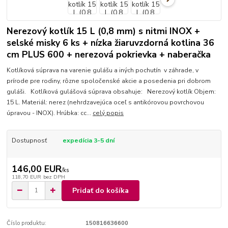
Nerezový kotlík 15 L (0,8 mm) s nitmi INOX +
selské misky 6 ks + nízka žiaruvzdorná kotlina 36
cm PLUS 600 + nerezová pokrievka + naberačka
Kotlíková súprava na varenie gulášu a iných pochutín v záhrade, v
prírode pre rodiny, rôzne spoločenské akcie a posedenia pri dobrom
guláši. Kotlíková gulášová súprava obsahuje: Nerezový kotlík Objem:
15 L. Materiál: nerez (nehrdzavejúca oceľ s antikórovou povrchovou
úpravou - INOX). Hrúbka: cc...
celý popis
Dostupnosť
expedícia 3-5 dní
146,00 EUR
/
ks
118,70 EUR
bez DPH
Pridať do košíka
Číslo produktu:
150816636600