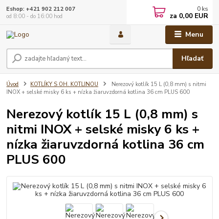
0
ks
Eshop: +421 902 212 007
za
0,00 EUR
od 8:00 - do 16:00 hod
Menu
Hľadať
Úvod
KOTLÍKY S OH. KOTLINOU
Nerezový kotlík 15 L (0,8 mm) s nitmi
INOX + selské misky 6 ks + nízka žiaruvzdorná kotlina 36 cm PLUS 600
Nerezový kotlík 15 L (0,8 mm) s
nitmi INOX + selské misky 6 ks +
nízka žiaruvzdorná kotlina 36 cm
PLUS 600