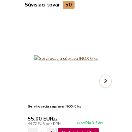
Súvisiaci tovar
50
TOP produkt
Servírovacia súprava INOX 6 ks
Servírovaci
55,00 EUR
59,90 E
/
ks
expedícia 3-5 dní
44,72 EUR
bez DPH
48,70 EUR
b