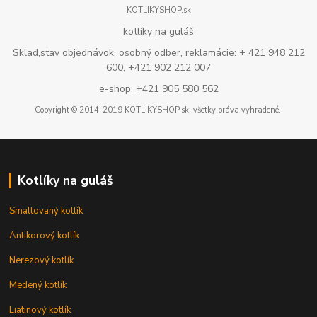
KOTLIKYSHOP.sk
kotlíky na guláš
Sklad,stav objednávok, osobný odber, reklamácie: + 421 948 212
600, +421 902 212 007
e-shop: +421 905 580 562
Copyright © 2014-2019 KOTLIKYSHOP.sk, všetky práva vyhradené..
Kotlíky na guláš
Smaltovaný kotlík
Antikorový kotlík
Nerezový kotlík
Medený kotlík
Liatinový kotlík