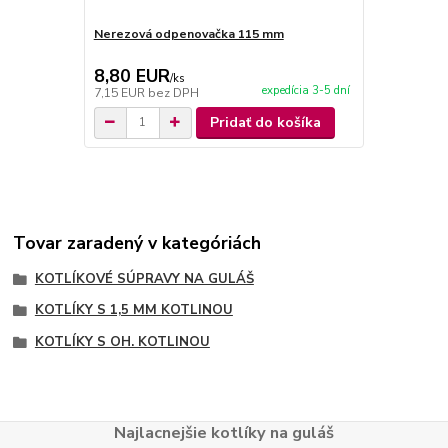
Nerezová odpenovačka 115 mm
Smaltovaná
8,80 EUR
6,50 EU
/
ks
expedícia 3-5 dní
7,15 EUR
bez DPH
5,28 EUR
be
Pridať do košíka
Tovar zaradený v kategóriách
KOTLÍKOVÉ SÚPRAVY NA GULÁŠ
KOTLÍKY S 1,5 MM KOTLINOU
KOTLÍKY S OH. KOTLINOU
Najlacnejšie kotlíky na guláš