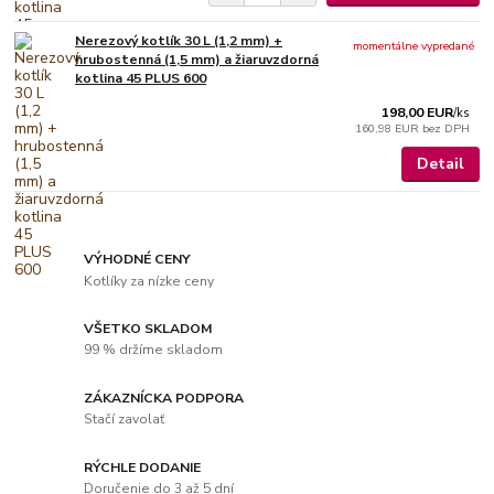
Nerezový kotlík 30 L (1,2 mm) +
momentálne vypredané
hrubostenná (1,5 mm) a žiaruvzdorná
kotlina 45 PLUS 600
198,00 EUR
/
ks
160,98 EUR
bez DPH
Detail
VÝHODNÉ CENY
Kotlíky za nízke ceny
VŠETKO SKLADOM
99 % držíme skladom
ZÁKAZNÍCKA PODPORA
Stačí zavolať
RÝCHLE DODANIE
Doručenie do 3 až 5 dní