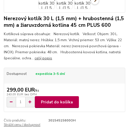
Nerezový kotlík 30 L (1,5 mm) + hrubostenná (1,5
mm) a žiaruvzdorná kotlina 45 cm PLUS 600
Kotlíková súprava obsahuje: Nerezový kotlík. Veľkosť: Objem: 30 L.
Materiál: matný nerez. Hrúbka: 1,5 mm. Vrchný priemer: 53 cm. Výška: 22
cm. Nerezová pokrievka Materiál: nerez (nerezová povrchová úprava -
INOX). Priemer pokrievka: 48 cm. Hrubostenná kovová kotlina, natretá
špeciálne, ochra...
celý popis
Dostupnosť
expedícia 3-5 dní
299,00 EUR
/
ks
243,09 EUR
bez DPH
Pridať do košíka
Číslo produktu:
30154515600OH
Strážiť cenu / dostupnosť