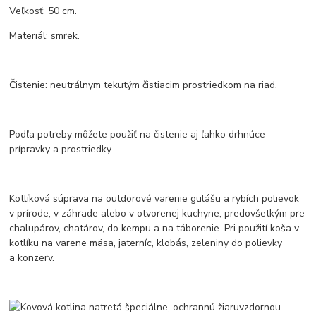
Veľkosť: 50 cm.
Materiál: smrek.
Čistenie: neutrálnym tekutým čistiacim prostriedkom na riad.
Podľa potreby môžete použiť na čistenie aj ľahko drhnúce
prípravky a prostriedky.
Kotlíková súprava na outdorové varenie gulášu a rybích polievok
v prírode, v záhrade alebo v otvorenej kuchyne, predovšetkým pre
chalupárov, chatárov, do kempu a na táborenie. Pri použití koša v
kotlíku na varene mäsa, jaterníc, klobás, zeleniny do polievky
a konzerv.