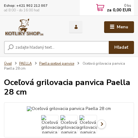
0
ks
Eshop: +421 902 212 007
za
0,00 EUR
od 8:00 - do 16:00 hod
Menu
Hľadať
Úvod
PAELLA
Paella oceľové panvice
Oceľová grilovacia panvica
Paella 28 cm
Oceľová grilovacia panvica Paella
28 cm