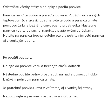
Odstráňte všetky štítky a nálepky z paella panvice.
Panvicu naplňte vodou a priveďte do varu. Použitím ochranných
teplovzdorných rukavíc opatrne vylejte vodu a panvicu umyte
pomocou žinky a bežného umývacieho prostriedku. Následne
panvicu vytrite do sucha, napríklad papierovými obrúskami.
Nalejte na panvicu trochu jedlého oleja a potrite ním celú panvicu,
aj z vonkajšej strany.
Po použití paellary.
Nalejte do panvice vodu a nechajte chvíľu odmočiť.
Následne použite bežný prostriedok na riad a pomocou hubky
krúživým pohybom panvicu umyte.
Je potrebné panvicu umyť z vnútornej aj z vonkajšej strany.
Nepoužívajte agresívne prostriedky ani drôtenku.