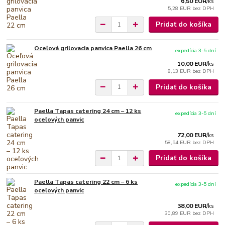
6,50 EUR
/
ks
5,28 EUR
bez DPH
Pridať do košíka
Oceľová grilovacia panvica Paella 26 cm
expedícia 3-5 dní
10,00 EUR
/
ks
8,13 EUR
bez DPH
Pridať do košíka
Paella Tapas catering 24 cm – 12 ks
expedícia 3-5 dní
oceľových panvic
72,00 EUR
/
ks
58,54 EUR
bez DPH
Pridať do košíka
Paella Tapas catering 22 cm – 6 ks
expedícia 3-5 dní
oceľových panvic
38,00 EUR
/
ks
30,89 EUR
bez DPH