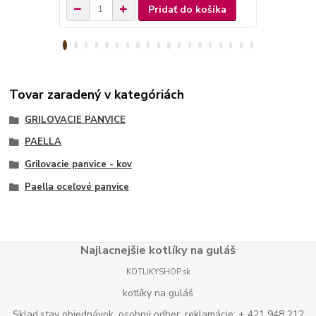
Pridať do košíka
Tovar zaradený v kategóriách
GRILOVACIE PANVICE
PAELLA
Grilovacie panvice - kov
Paella oceľové panvice
Najlacnejšie kotlíky na guláš
KOTLIKYSHOP.sk
kotlíky na guláš
Sklad,stav objednávok, osobný odber, reklamácie: + 421 948 212