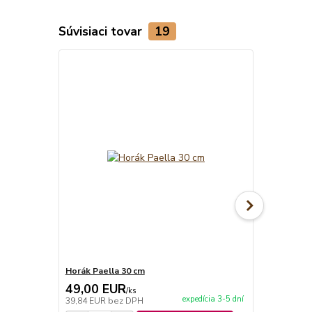
Súvisiaci tovar
19
Horák Paella 30 cm
Mini nožičky
49,00 EUR
15,20 E
/
ks
expedícia 3-5 dní
39,84 EUR
bez DPH
12,36 EUR
b