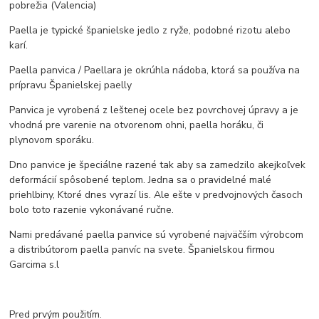
pobrežia (Valencia)
Paella je typické španielske jedlo z ryže, podobné rizotu alebo
karí.
Paella panvica / Paellara je okrúhla nádoba, ktorá sa používa na
prípravu Španielskej paelly
Panvica je vyrobená z leštenej ocele bez povrchovej úpravy a je
vhodná pre varenie na otvorenom ohni, paella horáku, či
plynovom sporáku.
Dno panvice je špeciálne razené tak aby sa zamedzilo akejkoľvek
deformácií spôsobené teplom. Jedna sa o pravidelné malé
priehlbiny, Ktoré dnes vyrazí lis. Ale ešte v predvojnových časoch
bolo toto razenie vykonávané ručne.
Nami predávané paella panvice sú vyrobené najväčším výrobcom
a distribútorom paella panvíc na svete. Španielskou firmou
Garcima s.l
Pred prvým použitím.