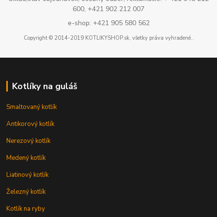
600, +421 902 212 007
e-shop: +421 905 580 562
Copyright © 2014-2019 KOTLIKYSHOP.sk, všetky práva vyhradené..
Kotlíky na guláš
Smaltovaný kotlík
Antikorový kotlík
Nerezový kotlík
Medený kotlík
Liatinový kotlík
Železný kotlík
Kotlík na ryby