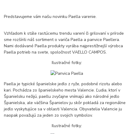
Predstavujeme vám našu novinku Paella varenie.
Vzhľadom k stále rastúcemu trendu varení či grilovaní v prírode
sme rozšírili náš sortiment o variča Paella a panvice Paellera.
Nami dodávané Paella produkty vyrába najprestížnejší výrobca
Paella potrieb na svete, spoločnosť VAELLO CAMPOS.
Ilustračné fotky:
Paella je typické španielske jedlo z ryže, podobné rizotu alebo
kari. Pochádza zo španielskeho mesta Valencie. Ľudia, ktorí v
Španielsku nežijú, paellu zvyčajne vnímajú ako národné jedlo
Španielska, ale väčšina Španielov ju skôr pokladá za regionálne
jedlo vyskytujúce sa v oblasti Valencia. Obyvatelia Valencie ju
naopak považujú za jeden zo svojich symbolov.
Ilustračné fotky: