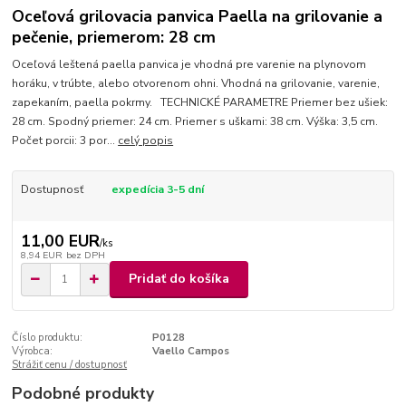
Oceľová grilovacia panvica Paella na grilovanie a
pečenie, priemerom: 28 cm
Oceľová leštená paella panvica je vhodná pre varenie na plynovom
horáku, v trúbte, alebo otvorenom ohni. Vhodná na grilovanie, varenie,
zapekaním, paella pokrmy. TECHNICKÉ PARAMETRE Priemer bez ušiek:
28 cm. Spodný priemer: 24 cm. Priemer s uškami: 38 cm. Výška: 3,5 cm.
Počet porcii: 3 por...
celý popis
Dostupnosť
expedícia 3-5 dní
11,00 EUR
/
ks
8,94 EUR
bez DPH
Pridať do košíka
Číslo produktu:
P0128
Výrobca:
Vaello Campos
Strážiť cenu / dostupnosť
Podobné produkty