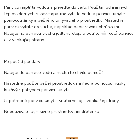
Panvicu naplňte vodou a priveďte do varu. Použitím ochranných
teplovzdorných rukavíc opatrne vylejte vodu a panvicu umyte
pomocou žinky a bežného umývacieho prostriedku. Následne
panvicu vytrite do sucha, napríklad papierovými obrúskami.
Nalejte na panvicu trochu jedlého oleja a potrite ním celú panvicu,
aj z vonkajšej strany.
Po použití paellary.
Nalejte do panvice vodu a nechajte chvíľu odmočiť.
Následne použite bežný prostriedok na riad a pomocou hubky
krúživým pohybom panvicu umyte.
Je potrebné panvicu umyť z vnútornej aj z vonkajšej strany.
Nepoužívajte agresívne prostriedky ani drôtenku.