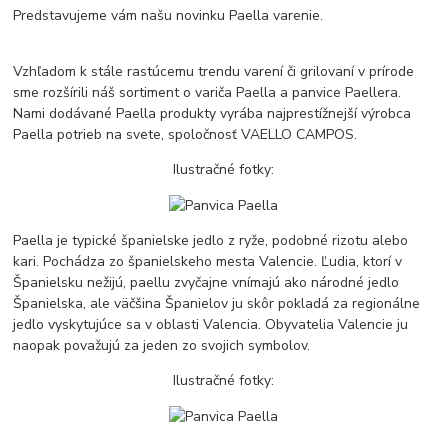
Predstavujeme vám našu novinku Paella varenie.
Vzhľadom k stále rastúcemu trendu varení či grilovaní v prírode
sme rozšírili náš sortiment o variča Paella a panvice Paellera.
Nami dodávané Paella produkty vyrába najprestížnejší výrobca
Paella potrieb na svete, spoločnosť VAELLO CAMPOS.
Ilustračné fotky:
Paella je typické španielske jedlo z ryže, podobné rizotu alebo
kari. Pochádza zo španielskeho mesta Valencie. Ľudia, ktorí v
Španielsku nežijú, paellu zvyčajne vnímajú ako národné jedlo
Španielska, ale väčšina Španielov ju skôr pokladá za regionálne
jedlo vyskytujúce sa v oblasti Valencia. Obyvatelia Valencie ju
naopak považujú za jeden zo svojich symbolov.
Ilustračné fotky: