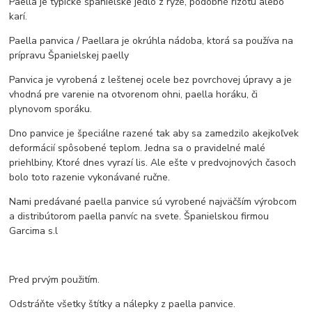
Paella je typické španielske jedlo z ryže, podobné rizotu alebo
karí.
Paella panvica / Paellara je okrúhla nádoba, ktorá sa používa na
prípravu Španielskej paelly
Panvica je vyrobená z leštenej ocele bez povrchovej úpravy a je
vhodná pre varenie na otvorenom ohni, paella horáku, či
plynovom sporáku.
Dno panvice je špeciálne razené tak aby sa zamedzilo akejkoľvek
deformácií spôsobené teplom. Jedna sa o pravidelné malé
priehlbiny, Ktoré dnes vyrazí lis. Ale ešte v predvojnových časoch
bolo toto razenie vykonávané ručne.
Nami predávané paella panvice sú vyrobené najväčším výrobcom
a distribútorom paella panvíc na svete. Španielskou firmou
Garcima s.l
Pred prvým použitím.
Odstráňte všetky štítky a nálepky z paella panvice.