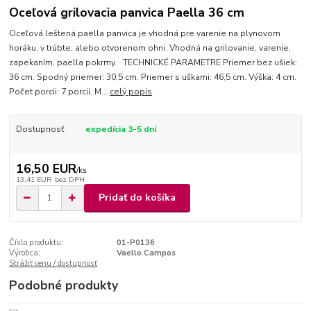
Oceľová grilovacia panvica Paella 36 cm
Oceľová leštená paella panvica je vhodná pre varenie na plynovom
horáku, v trúbte, alebo otvorenom ohni. Vhodná na grilovanie, varenie,
zapekaním, paella pokrmy. TECHNICKÉ PARAMETRE Priemer bez ušiek:
36 cm. Spodný priemer: 30,5 cm. Priemer s uškami: 46,5 cm. Výška: 4 cm.
Počet porcii: 7 porcii. M...
celý popis
Dostupnosť
expedícia 3-5 dní
16,50 EUR
/
ks
13,41 EUR
bez DPH
Pridať do košíka
Číslo produktu:
01-P0136
Výrobca:
Vaello Campos
Strážiť cenu / dostupnosť
Podobné produkty