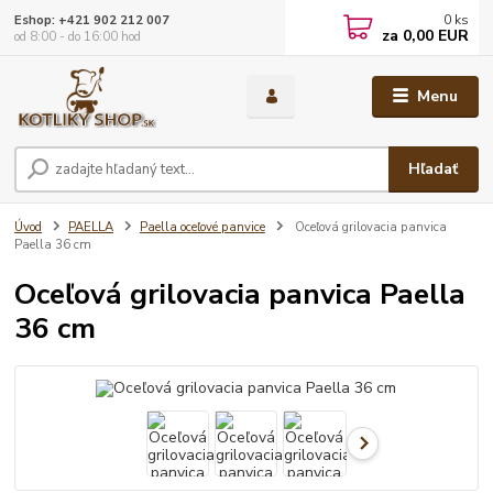
0
ks
Eshop: +421 902 212 007
za
0,00 EUR
od 8:00 - do 16:00 hod
Menu
Hľadať
Úvod
PAELLA
Paella oceľové panvice
Oceľová grilovacia panvica
Paella 36 cm
Oceľová grilovacia panvica Paella
36 cm