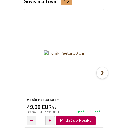
Súvisiaci tovar
12
Horák Paella 30 cm
Obracačka 
49,00 EUR
4,90 EU
/
ks
expedícia 3-5 dní
39,84 EUR
bez DPH
3,98 EUR
be
Pridať do košíka