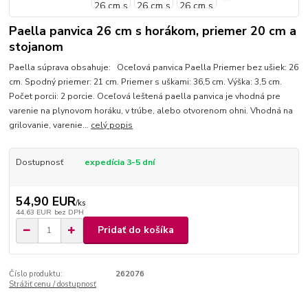
Paella panvica 26 cm s horákom, priemer 20 cm a
stojanom
Paella súprava obsahuje: Oceľová panvica Paella Priemer bez ušiek: 26
cm. Spodný priemer: 21 cm. Priemer s uškami: 36,5 cm. Výška: 3,5 cm.
Počet porcii: 2 porcie. Oceľová leštená paella panvica je vhodná pre
varenie na plynovom horáku, v trúbe, alebo otvorenom ohni. Vhodná na
grilovanie, varenie...
celý popis
Dostupnosť
expedícia 3-5 dní
54,90 EUR
/
ks
44,63 EUR
bez DPH
Pridať do košíka
Číslo produktu:
262076
Strážiť cenu / dostupnosť