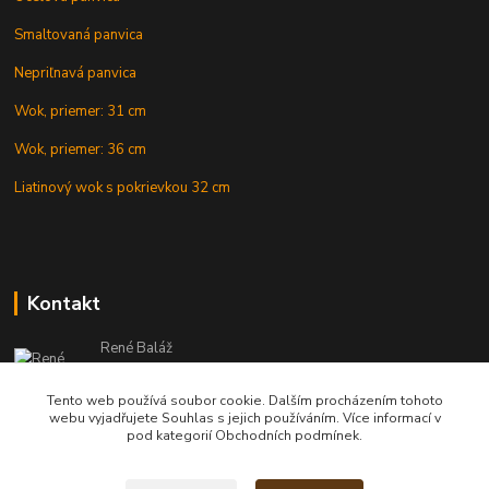
Smaltovaná panvica
Nepriľnavá panvica
Wok, priemer: 31 cm
Wok, priemer: 36 cm
Liatinový wok s pokrievkou 32 cm
Kontakt
René Baláž
Eshop: +421 902 212 007
od 8:00 - do 16:00 hod
Tento web používá soubor cookie. Dalším procházením tohoto
webu vyjadřujete Souhlas s jejich používáním. Více informací v
info@kotlikyshop.sk
pod kategorií Obchodních podmínek.