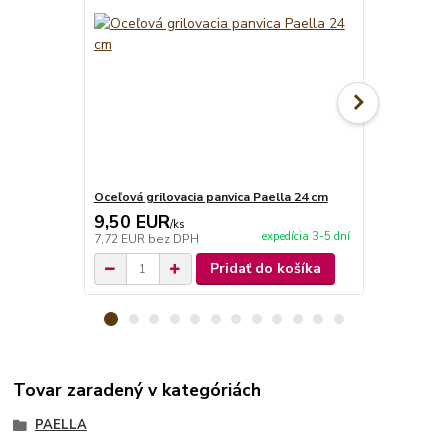
Oceľová grilovacia panvica Paella 24 cm
Panvica PAE
9,50 EUR
10,50 E
/
ks
expedícia 3-5 dní
7,72 EUR
bez DPH
8,54 EUR
be
Pridať do košíka
Tovar zaradený v kategóriách
PAELLA