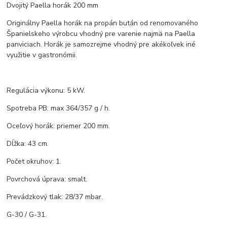
Dvojitý Paella horák 200 mm
Originálny Paella horák na propán bután od renomovaného
Španielskeho výrobcu vhodný pre varenie najmä na Paella
panviciach. Horák je samozrejme vhodný pre akékoľvek iné
využitie v gastronómii.
Regulácia výkonu: 5 kW.
Spotreba PB: max 364/357 g / h.
Oceľový horák: priemer 200 mm.
Dĺžka: 43 cm.
Počet okruhov: 1.
Povrchová úprava: smalt.
Prevádzkový tlak: 28/37 mbar.
G-30 / G-31.