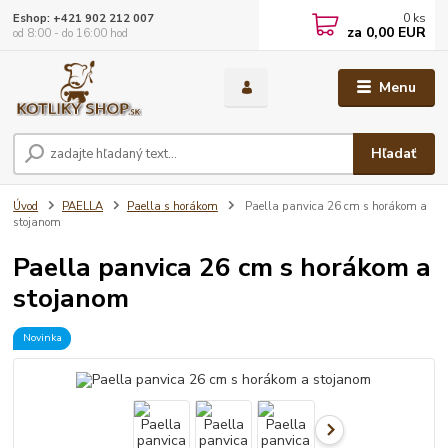
0
ks
Eshop: +421 902 212 007
za
0,00 EUR
od 8:00 - do 16:00 hod
Menu
Hľadať
Úvod
PAELLA
Paella s horákom
Paella panvica 26 cm s horákom a
stojanom
Paella panvica 26 cm s horákom a
stojanom
Novinka