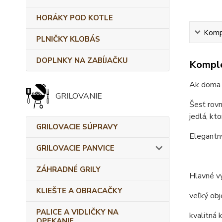
HORÁKY POD KOTLE
Kompl
PLNIČKY KLOBÁS
DOPLNKY NA ZABÍJAČKU
Komple
Ak doma r
GRILOVANIE
Šesť rovn
jedlá, kto
GRILOVACIE SÚPRAVY
Elegantný
GRILOVACIE PANVICE
ZÁHRADNÉ GRILY
Hlavné v
KLIEŠTE A OBRACAČKY
veľký obj
PALICE A VIDLIČKY NA
kvalitná 
OPEKANIE