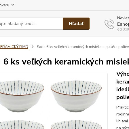
tovaru
Neviet
Hľadať
Esho
od 8:0
KERAMICKÝ RIAD
Sada 6 ks veľkých keramických misiek na guláš a polievk
 6 ks veľkých keramických misiek 
Výho
kera
ideá
poli
Prakti
rodinn
líniam
na sýte