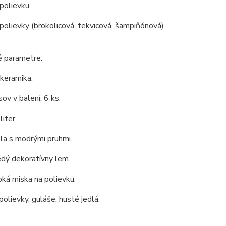
polievku.
olievky (brokolicová, tekvicová, šampiňónová).
é parametre:
 keramika.
ov v balení: 6 ks.
iter.
ela s modrými pruhmi.
edý dekoratívny lem.
oká miska na polievku.
polievky, guláše, husté jedlá.