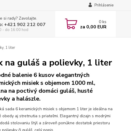
Prihlásenie
e si rady? Zavolajte.
0
ks
p: +421 902 212 007
za
0,00 EUR
0 - do 16:00 hod
y, 1 liter
na guláš a polievky, 1 liter
dné balenie 6 kusov elegantných
mických misiek s objemom 1000 ml,
lna na poctivý domáci guláš, husté
evky a halászle.
cká sada 6 keramických misiek s objemom 1 liter je ideálna na
é obedy aj stretnutia s priateľmi. Elegantný dizajn s modrými
i dodá stolovaniu štýl a zároveň ponúkne dostatok priestoru
 polievky či guláš.
celý popis