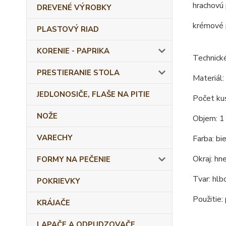
hrachovú 
DREVENÉ VÝROBKY
krémové p
PLASTOVÝ RIAD
KORENIE - PAPRIKA
Technick
PRESTIERANIE STOLA
Materiál:
JEDLONOSIČE, FLAŠE NA PITIE
Počet kus
NOŽE
Objem: 1 l
VARECHY
Farba: bi
Okraj: hn
FORMY NA PEČENIE
Tvar: hlb
POKRIEVKY
Použitie: 
KRÁJAČE
LAPAČE A ODPUDZOVAČE