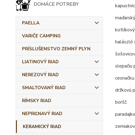
DOMÁCE POTREBY
kapustnic
maďarský
PAELLA
kotlíkový
VARIČE CAMPING
halászlé 
PRÍSLUŠENSTVO ZEMNÝ PLYN
šošovicov
LIATINOVÝ RIAD
slepačiu 
NEREZOVÝ RIAD
cesnačku.
SMALTOVANÝ RIAD
držkovú p
RÍMSKY RIAD
boršč.
NEPRIĽNAVÝ RIAD
paradajko
zemiakov
KERAMICKÝ RIAD