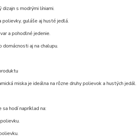
 dizajn s modrými líniami.
 polievky, guláše aj husté jedlá.
tvar a pohodlné jedenie.
o domácnosti aj na chalupu.
produktu
mická miska je ideálna na rôzne druhy polievok a hustých jedál.
 sa hodí napríklad na:
polievku.
polievku.