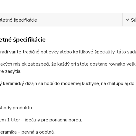
etné špecifikácie
Sú
tné špecifikácie
adi varíte tradičné polievky alebo kotlíkové špeciality, táto sad
akých misiek zabezpečí, že každý pri stole dostane rovnako veľkú
ré zasýtia.
 keramický dizajn sa hodí do modernej kuchyne, na chalupu aj do 
ýhody produktu
em 1 liter – ideálny pre poriadnu porciu.
keramika – pevná a odolná.