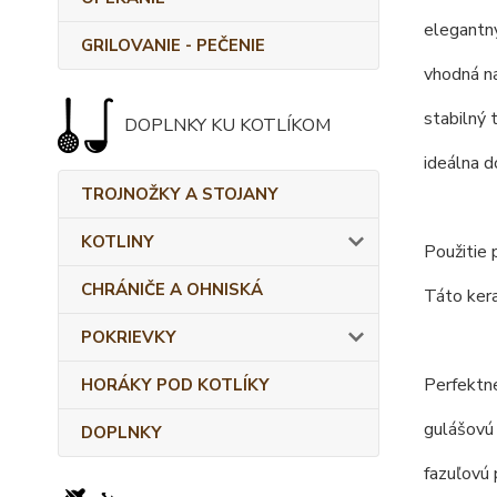
elegantný
GRILOVANIE - PEČENIE
vhodná na
stabilný 
DOPLNKY KU KOTLÍKOM
ideálna d
TROJNOŽKY A STOJANY
KOTLINY
Použitie 
CHRÁNIČE A OHNISKÁ
Táto kera
POKRIEVKY
Perfektne
HORÁKY POD KOTLÍKY
gulášovú 
DOPLNKY
fazuľovú 