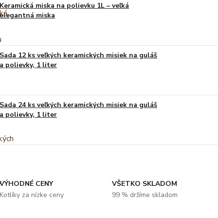
Keramická miska na polievku 1L – veľká
elegantná miska
Sada 12 ks veľkých keramických misiek na guláš
a polievky, 1 liter
Sada 24 ks veľkých keramických misiek na guláš
a polievky, 1 liter
VÝHODNÉ CENY
VŠETKO SKLADOM
Kotlíky za nízke ceny
99 % držíme skladom