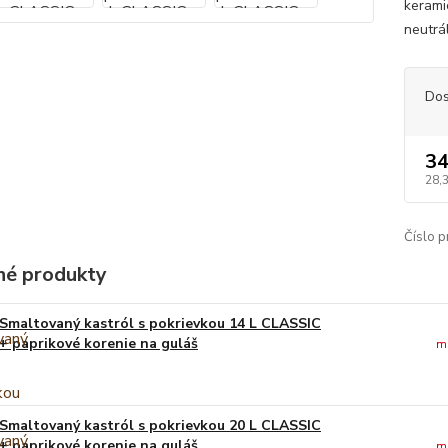
kerami
neutrá
Dos
34
28,
Číslo p
é produkty
Smaltovaný kastról s pokrievkou 14 L CLASSIC
+ paprikové korenie na guláš
m
Smaltovaný kastról s pokrievkou 20 L CLASSIC
+ paprikové korenie na guláš
m