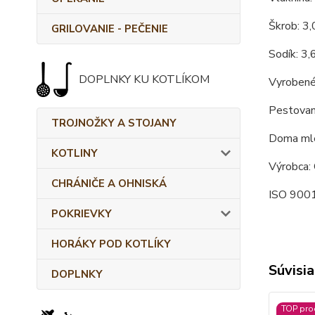
Škrob: 3
GRILOVANIE - PEČENIE
Sodík: 3,
DOPLNKY KU KOTLÍKOM
Vyrobené
Pestovan
TROJNOŽKY A STOJANY
Doma mle
KOTLINY
Výrobca: 
CHRÁNIČE A OHNISKÁ
ISO 9001
POKRIEVKY
HORÁKY POD KOTLÍKY
Súvisia
DOPLNKY
TOP pro