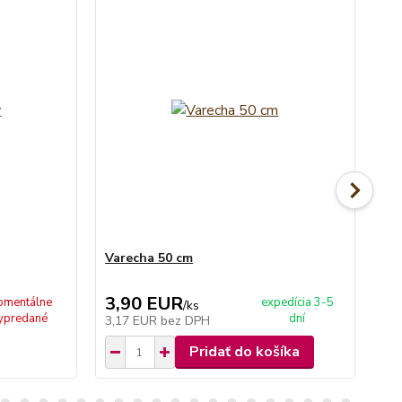
Varecha 50 cm
Va
3,90 EUR
3
mentálne
expedícia 3-5
/
ks
ypredané
dní
3,17 EUR
bez DPH
2,
Pridať do košíka