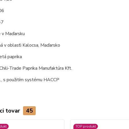
,06
67
 v Maďarsku
á v oblasťi Kalocsa, Maďarsko
tá paprika
Chili-Trade Paprika Manufaktúra Kft.
, s použitím systému HACCP
ci tovar
45
dukt
TOP produkt