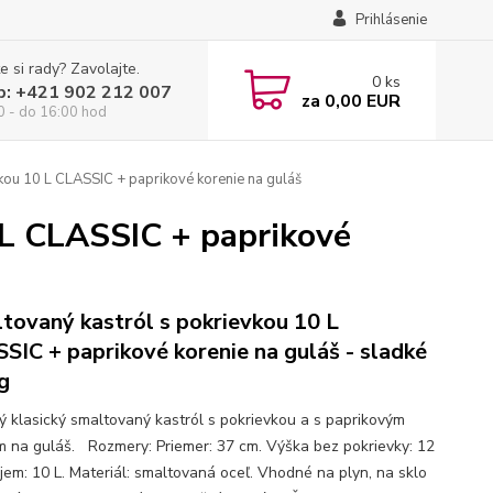
Prihlásenie
e si rady? Zavolajte.
0
ks
p: +421 902 212 007
za
0,00 EUR
0 - do 16:00 hod
kou 10 L CLASSIC + paprikové korenie na guláš
 L CLASSIC + paprikové
tovaný kastról s pokrievkou 10 L
SIC + paprikové korenie na guláš - sladké
g
ný klasický smaltovaný kastról s pokrievkou a s paprikovým
m na guláš. Rozmery: Priemer: 37 cm. Výška bez pokrievky: 12
jem: 10 L. Materiál: smaltovaná oceľ. Vhodné na plyn, na sklo