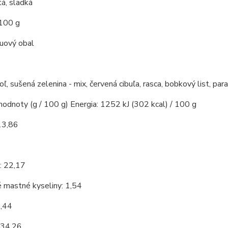
á, sladká
 100 g
kuový obal
soľ, sušená zelenina - mix, červená cibuľa, rasca, bobkový list, par
hodnoty (g / 100 g) Energia: 1252 kJ (302 kcal) / 100 g
13,86
7
: 22,17
 mastné kyseliny: 1,54
9,44
 34,26