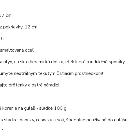
37 cm.
 pokrievky: 12 cm.
0 L.
 smaltovaná oceľ.
 plyn, na sklo keramickú dosku, elektrické a indukčné sporáky.
 umyte neutrálnym tekutým čistiacim prostriedkom!
jte drôtenky a ostré náradie!
 korenie na guláš - sladké 100 g
s sladkej papriky, cesnaku a soli, špecialne používané do gulášu.