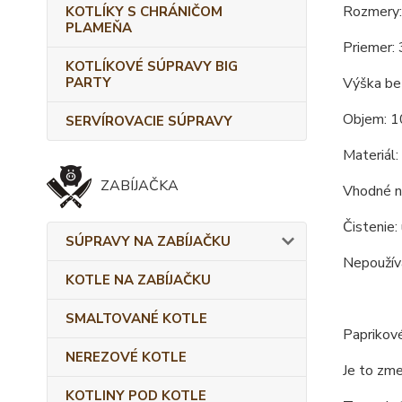
Rozmery:
KOTLÍKY S CHRÁNIČOM
PLAMEŇA
Priemer: 
KOTLÍKOVÉ SÚPRAVY BIG
PARTY
Výška bez
Objem: 1
SERVÍROVACIE SÚPRAVY
Materiál:
ZABÍJAČKA
Vhodné na
Čistenie:
SÚPRAVY NA ZABÍJAČKU
Nepoužíva
KOTLE NA ZABÍJAČKU
SMALTOVANÉ KOTLE
Paprikové
NEREZOVÉ KOTLE
Je to zme
KOTLINY POD KOTLE