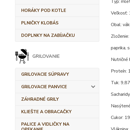
Typ: mlet
HORÁKY POD KOTLE
Veľkosť:
PLNIČKY KLOBÁS
Obal: vá
DOPLNKY NA ZABÍJAČKU
Zloženie:
paprika, 
GRILOVANIE
Nutričné 
Proteín: 
GRILOVACIE SÚPRAVY
Tuk: 9,8
GRILOVACIE PANVICE
Sacharidy
ZÁHRADNÉ GRILY
Nasýtené
KLIEŠTE A OBRACAČKY
Cukor: 1
PALICE A VIDLIČKY NA
Vláknina:
OPEKANIE