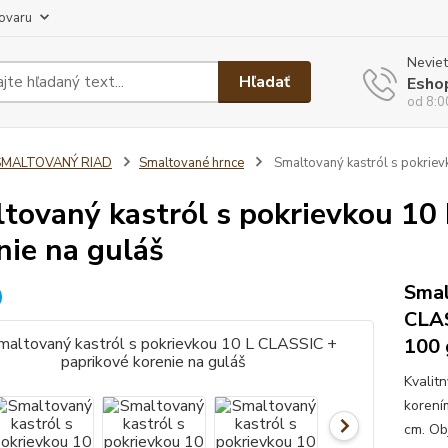
tovaru
Neviet
Hľadať
Esho
od 8:0
SMALTOVANÝ RIAD
Smaltované hrnce
Smaltovaný kastról s pokriev
tovaný kastról s pokrievkou 10
nie na guláš
Smal
CLAS
100 
Kvalit
korení
cm. Ob