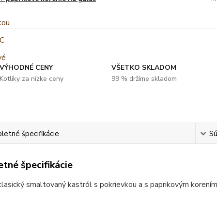
VÝHODNÉ CENY
VŠETKO SKLADOM
Kotlíky za nízke ceny
99 % držíme skladom
etné špecifikácie
Sú
tné špecifikácie
klasický smaltovaný kastról s pokrievkou a s paprikovým korením