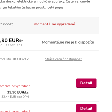
ckú dosku, elektrické a indukčné sporáky. Čistenie: umyte
lnym tekutým čistiacim prost...
celý popis
tupnosť
momentálne vypredané
,90 EUR
/
ks
Momentálne nie je k dispozícii
37 EUR
bez DPH
roduktu:
01103712
Strážiť cenu / dostupnosť
Detail
omentálne vypredané
39,90 EUR
/
ks
32,44 EUR
bez DPH
Detail
omentálne vypredané