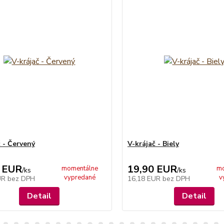
č - Červený
V-krájač - Biely
 EUR
19,90 EUR
momentálne
mo
/
ks
/
ks
vypredané
v
UR
bez DPH
16,18 EUR
bez DPH
Detail
Detail