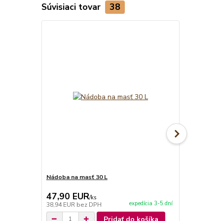
Súvisiaci tovar
38
Nádoba na masť 30 L
Varecha 70 
47,90 EUR
5,90 EU
/
ks
expedícia 3-5 dní
38,94 EUR
bez DPH
4,80 EUR
be
Pridať do košíka