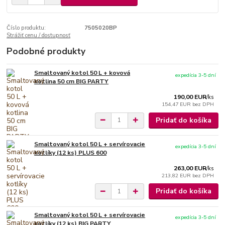
Číslo produktu:
7505020BP
Strážiť cenu / dostupnosť
Podobné produkty
Smaltovaný kotol 50 L + kovová
expedícia 3-5 dní
kotlina 50 cm BIG PARTY
190,00 EUR
/
ks
154,47 EUR
bez DPH
Pridať do košíka
Smaltovaný kotol 50 L + servírovacie
expedícia 3-5 dní
kotlíky (12 ks) PLUS 600
263,00 EUR
/
ks
213,82 EUR
bez DPH
Pridať do košíka
Smaltovaný kotol 50 L + servírovacie
expedícia 3-5 dní
kotlíky (12 ks) BIG PARTY