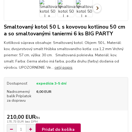
Smaltovaný kotol 50 L s kovovou kotlinou 50 cm
a so smaltovanými taniermi 6 ks BIG PARTY
Kotlíková súprava obsahuje: Smaltovaný kotol. Objem: 50 L. Materiál:
kov, dvojvrstvový smalt Hrúbka smaltovaného kotla: cca 1,2 mm Vrchný
priemer: 57 cm, výška: 30 cm. Smaltovaná pokrievka. Materiál: kov,
smalt. Farba: čierna alebo iná farba, podľa druhu (farby) dodania od
výrobcu. UPOZORNENIE: Ve...
celý popis
Dostupnosť
expedícia 3-5 dní
Nadrozmerný
6,00 EUR
balík Príplatok
za dopravu
210,00 EUR
/
ks
170,73 EUR
bez DPH
Pridať do košíka