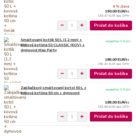
8 % zľava
190,00 EUR
/
ks
154,47 EUR
bez DPH
Pridať do košíka
Smaltovaný kotlík 50 L (1,2 mm) +
expedícia 3-5 dní
kovová kotlina 53 CLASSIC (KOV) +
dymovod Max Party
185,00 EUR
/
ks
150,41 EUR
bez DPH
Pridať do košíka
Zabíjačkový smaltovaný kotol 50 L +
expedícia 3-5 dní
kovová kotlina 50 cm + dymovod
189,00 EUR
/
ks
153,66 EUR
bez DPH
Pridať do košíka