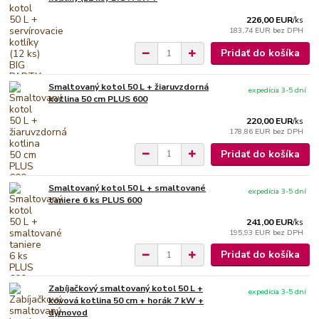
226,00 EUR
/
ks
183,74 EUR
bez DPH
Pridať do košíka
Smaltovaný kotol 50 L + žiaruvzdorná
expedícia 3-5 dní
kotlina 50 cm PLUS 600
220,00 EUR
/
ks
178,86 EUR
bez DPH
Pridať do košíka
Smaltovaný kotol 50 L + smaltované
expedícia 3-5 dní
taniere 6 ks PLUS 600
241,00 EUR
/
ks
195,93 EUR
bez DPH
Pridať do košíka
Zabíjačkový smaltovaný kotol 50 L +
expedícia 3-5 dní
kovová kotlina 50 cm + horák 7 kW +
dymovod