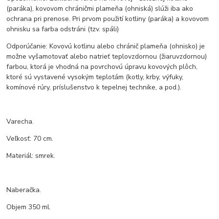
(paráka), kovovom chráničmi plameňa (ohniská) slúži iba ako
ochrana pri prenose. Pri prvom použití kotliny (paráka) a kovovom
ohnisku sa farba odstráni (tzv. spáli)
Odporúčanie: Kovovú kotlinu alebo chránič plameňa (ohnisko) je
možne vyšamotovať alebo natrieť teplovzdornou (žiaruvzdornou)
farbou, ktorá je vhodná na povrchovú úpravu kovových plôch,
ktoré sú vystavené vysokým teplotám (kotly, krby, výfuky,
komínové rúry, príslušenstvo k tepelnej technike, a pod.).
Varecha.
Veľkosť: 70 cm.
Materiál: smrek.
Naberačka.
Objem 350 ml.