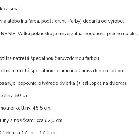
 kov, smalt.
erna alebo iná farba, podľa druhu (farby) dodania od výrobcu.
IE: Veľká pokrievka je univerzálna, nedolieha presne na okraj
tlina natretá špeciálnou žiaruvzdornou farbou.
tlina natretá špeciálnou, ochrannou žiaruvzdornou farbou.
bsahuje: popolník, otváracie dvierka (+ záklopka na dvierka).
otliny: 50 cm.
otnej kotliny: 45,5 cm.
liny s nožičkami: cca 62,9 cm.
ičiek: cca 17 cm - 17,4 cm.