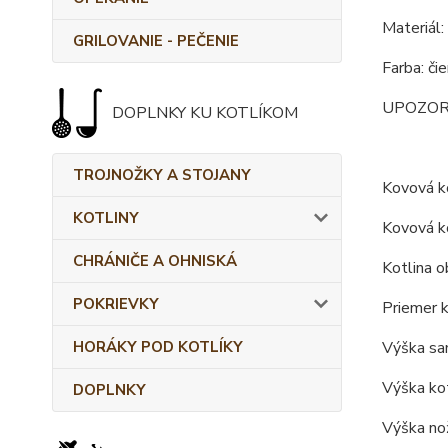
Materiál:
GRILOVANIE - PEČENIE
Farba: či
UPOZORNEN
DOPLNKY KU KOTLÍKOM
TROJNOŽKY A STOJANY
Kovová ko
KOTLINY
Kovová ko
CHRÁNIČE A OHNISKÁ
Kotlina o
POKRIEVKY
Priemer k
HORÁKY POD KOTLÍKY
Výška sam
Výška kot
DOPLNKY
Výška nož