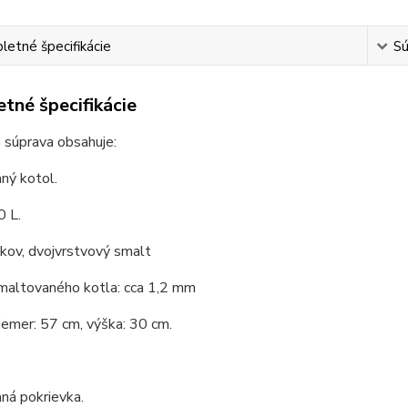
etné špecifikácie
Sú
tné špecifikácie
 súprava obsahuje:
ný kotol.
0 L.
 kov, dvojvrstvový smalt
maltovaného kotla: cca 1,2 mm
iemer: 57 cm, výška: 30 cm.
ná pokrievka.