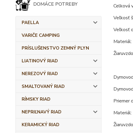
DOMÁCE POTREBY
Celková v
Veľkosť š
PAELLA
Veľkosť o
VARIČE CAMPING
Materiál:
PRÍSLUŠENSTVO ZEMNÝ PLYN
Žiaruvzdo
LIATINOVÝ RIAD
NEREZOVÝ RIAD
Dymovod
SMALTOVANÝ RIAD
Dymovod o
RÍMSKY RIAD
Priemer 
NEPRIĽNAVÝ RIAD
Materiál:
Žiaruvzdo
KERAMICKÝ RIAD