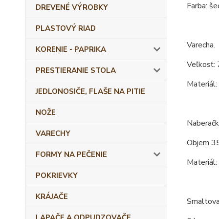
Farba: še
DREVENÉ VÝROBKY
PLASTOVÝ RIAD
Varecha.
KORENIE - PAPRIKA
Veľkosť: 
PRESTIERANIE STOLA
Materiál:
JEDLONOSIČE, FLAŠE NA PITIE
NOŽE
Naberačk
VARECHY
Objem 35
FORMY NA PEČENIE
Materiál:
POKRIEVKY
KRÁJAČE
Smaltova
LAPAČE A ODPUDZOVAČE