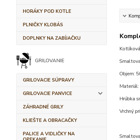
HORÁKY POD KOTLE
Kompl
PLNIČKY KLOBÁS
Komple
DOPLNKY NA ZABÍJAČKU
Kotlíková
GRILOVANIE
Smaltova
Objem: 5
GRILOVACIE SÚPRAVY
Materiál:
GRILOVACIE PANVICE
Hrúbka s
ZÁHRADNÉ GRILY
Vrchný pr
KLIEŠTE A OBRACAČKY
PALICE A VIDLIČKY NA
Smaltova
OPEKANIE