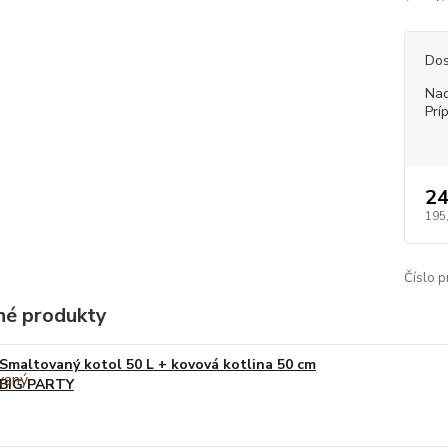
Dos
Nad
Prí
24
195
Číslo p
é produkty
Smaltovaný kotol 50 L + kovová kotlina 50 cm
BIG PARTY