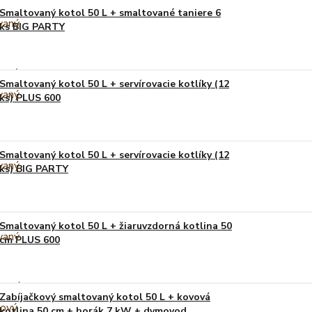
Smaltovaný kotol 50 L + smaltované taniere 6
ks BIG PARTY
Smaltovaný kotol 50 L + servírovacie kotlíky (12
ks) PLUS 600
Smaltovaný kotol 50 L + servírovacie kotlíky (12
ks) BIG PARTY
Smaltovaný kotol 50 L + žiaruvzdorná kotlina 50
cm PLUS 600
Zabíjačkový smaltovaný kotol 50 L + kovová
kotlina 50 cm + horák 7 kW + dymovod