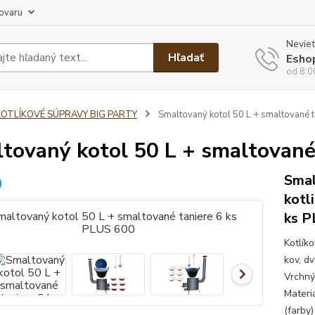
tovaru
Neviet
Hľadať
Esho
od 8:0
KOTLÍKOVÉ SÚPRAVY BIG PARTY
Smaltovaný kotol 50 L + smaltované t
tovaný kotol 50 L + smaltované
Smal
kotl
ks P
Kotlík
kov, d
Vrchný
Materiá
(farby