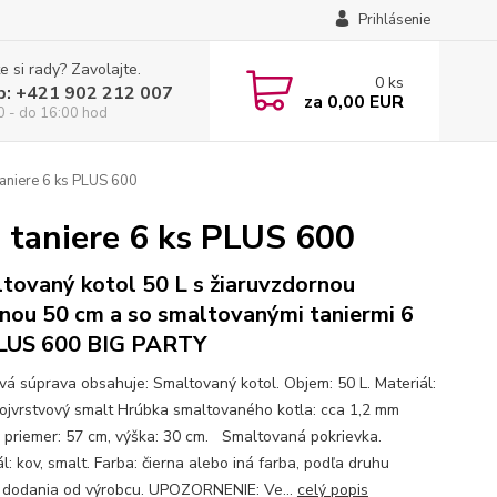
Prihlásenie
e si rady? Zavolajte.
0
ks
p: +421 902 212 007
za
0,00 EUR
0 - do 16:00 hod
aniere 6 ks PLUS 600
 taniere 6 ks PLUS 600
tovaný kotol 50 L s žiaruvzdornou
inou 50 cm a so smaltovanými taniermi 6
LUS 600 BIG PARTY
ová súprava obsahuje: Smaltovaný kotol. Objem: 50 L. Materiál:
vojvrstvový smalt Hrúbka smaltovaného kotla: cca 1,2 mm
 priemer: 57 cm, výška: 30 cm. Smaltovaná pokrievka.
l: kov, smalt. Farba: čierna alebo iná farba, podľa druhu
) dodania od výrobcu. UPOZORNENIE: Ve...
celý popis