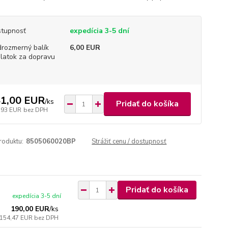
tupnosť
expedícia 3-5 dní
rozmerný balík
6,00 EUR
platok za dopravu
1,00 EUR
/
ks
Pridať do košíka
,93 EUR
bez DPH
roduktu:
8505060020BP
Strážiť cenu / dostupnosť
Pridať do košíka
expedícia 3-5 dní
190,00 EUR
/
ks
154,47 EUR
bez DPH