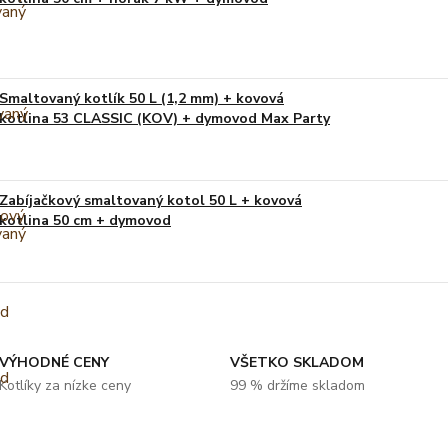
Smaltovaný kotlík 50 L (1,2 mm) + kovová
kotlina 53 CLASSIC (KOV) + dymovod Max Party
Zabíjačkový smaltovaný kotol 50 L + kovová
kotlina 50 cm + dymovod
VÝHODNÉ CENY
VŠETKO SKLADOM
Kotlíky za nízke ceny
99 % držíme skladom