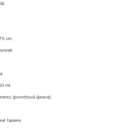
dá.
70 cm.
 smrek.
a.
0 ml.
 nerez (povrchová úprava).
né taniere.