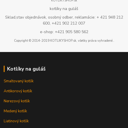
KOTLIKYSHOP.sk
kotlíky na guláš
Sklad,stav objednávok, osobný odber, reklamácie: + 421 948 212
600, +421 902 212 007
e-shop: +421 905 580 562
Copyright © 2014-2019 KOTLIKYSHOP.sk, všetky práva vyhradené..
Kotlíky na guláš
Smaltovaný kotlík
Antikorový kotlík
Nerezový kotlík
Medený kotlík
Liatinový kotlík