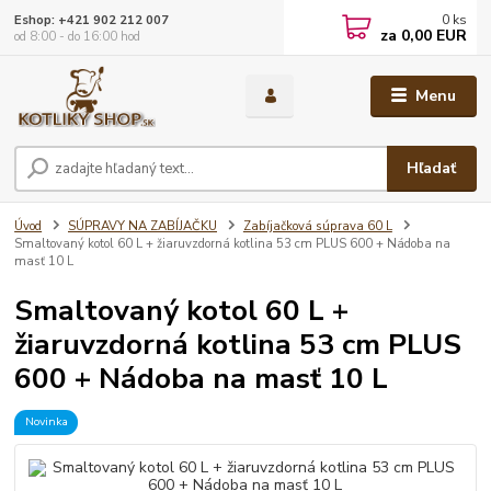
0
ks
Eshop: +421 902 212 007
za
0,00 EUR
od 8:00 - do 16:00 hod
Menu
Hľadať
Úvod
SÚPRAVY NA ZABÍJAČKU
Zabíjačková súprava 60 L
Smaltovaný kotol 60 L + žiaruvzdorná kotlina 53 cm PLUS 600 + Nádoba na
masť 10 L
Smaltovaný kotol 60 L +
žiaruvzdorná kotlina 53 cm PLUS
600 + Nádoba na masť 10 L
Novinka