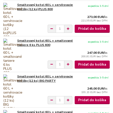
Smaltovaný kotol 60 L + servírovacie
expedícia 3-5 dní
kotlíky (12 ks)PLUS 600
273,00 EUR
/
ks
221,95 EUR
bez DPH
Pridať do košíka
Smaltovaný kotol 60 L + smaltované
expedícia 3-5 dní
taniere 6 ks PLUS 600
247,00 EUR
/
ks
200,81 EUR
bez DPH
Pridať do košíka
Smaltovaný kotol 60 L + servírovacie
expedícia 3-5 dní
kotlíky (12 ks) BIG PARTY
245,00 EUR
/
ks
199,19 EUR
bez DPH
Pridať do košíka
Smaltovaný kotol 60 L + smaltované