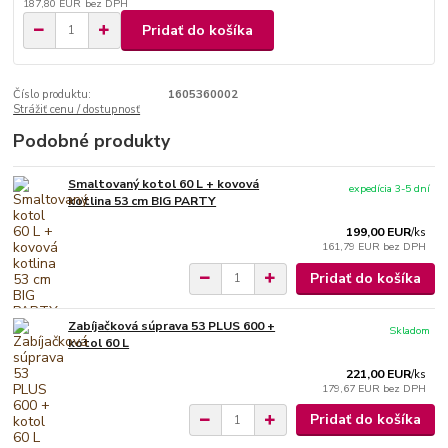
187,80 EUR
bez DPH
Pridať do košíka
Číslo produktu:
1605360002
Strážiť cenu / dostupnosť
Podobné produkty
Smaltovaný kotol 60 L + kovová
expedícia 3-5 dní
kotlina 53 cm BIG PARTY
199,00 EUR
/
ks
161,79 EUR
bez DPH
Pridať do košíka
Zabíjačková súprava 53 PLUS 600 +
Skladom
kotol 60 L
221,00 EUR
/
ks
179,67 EUR
bez DPH
Pridať do košíka