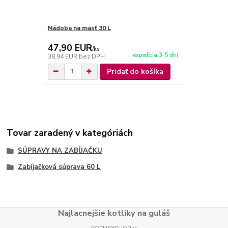
Nádoba na masť 30 L
Varecha 70 
47,90 EUR
5,90 EU
/
ks
expedícia 3-5 dní
38,94 EUR
bez DPH
4,80 EUR
be
Pridať do košíka
Tovar zaradený v kategóriách
SÚPRAVY NA ZABÍJAČKU
Zabíjačková súprava 60 L
Najlacnejšie kotlíky na guláš