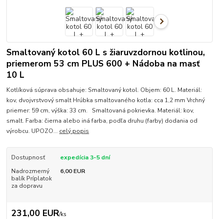
Smaltovaný kotol 60 L s žiaruvzdornou kotlinou,
priemerom 53 cm PLUS 600 + Nádoba na masť
10 L
Kotlíková súprava obsahuje: Smaltovaný kotol. Objem: 60 L. Materiál:
kov, dvojvrstvový smalt Hrúbka smaltovaného kotla: cca 1,2 mm Vrchný
priemer: 59 cm, výška: 33 cm. Smaltovaná pokrievka. Materiál: kov,
smalt. Farba: čierna alebo iná farba, podľa druhu (farby) dodania od
výrobcu. UPOZO...
celý popis
Dostupnosť
expedícia 3-5 dní
Nadrozmerný
6,00 EUR
balík Príplatok
za dopravu
231,00 EUR
/
ks