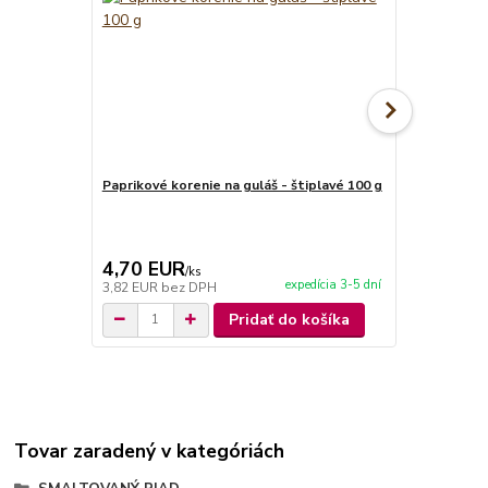
Paprikové korenie na guláš - štiplavé 100 g
Paprikové ko
4,70 EUR
4,70 EU
/
ks
expedícia 3-5 dní
3,82 EUR
bez DPH
3,82 EUR
be
Pridať do košíka
Tovar zaradený v kategóriách