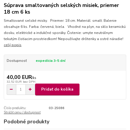
Súprava smaltovaných selských misiek, priemer
18 cm 6 ks
Smaltované selské misky. Priemer: 18 cm. Materiál: smalt. Balenie
obsahuje 6 ks. Farba: červená, biela. Vhodné na plyn, na sklo keramickú
dosku, elektrické a indukčné sporáky. Čistenie: umyte neutrálnym
tekutým čistiacim prostriedkom! Nepoužívajte drôtenky a ostré náradie!
celý popis
Dostupnosť
expedícia 3-5 dní
40,00 EUR
/
ks
32,52 EUR
bez DPH
Pridať do košíka
Číslo produktu:
03-25086
Strážiť cenu / dostupnosť
Podobné produkty