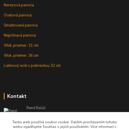
Nerezová panvica
Oceľová panvica
Smaltovaná panvica
Nepriľnavá panvica
Wok, priemer: 31 cm
Wok, priemer: 36 cm
Liatinový wok s pokrievkou 32 cm
Kontakt
René Baláž
Eshop: +421 902 212 007
od 8:00 - do 16:00 hod
Tento web používá soubor cookie. Dalším procházením tohoto
webu vyjadřujete Souhlas s jejich používáním. Více informací v