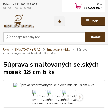
0
ks
Eshop: +421 902 212 007
za
0,00 EUR
od 8:00 - do 16:00 hod
Menu
Hľadať
Úvod
SMALTOVANÝ RIAD
Smaltované misky
Súprava
smaltovaných selských misiek 18 cm 6 ks
Súprava smaltovaných selských
misiek 18 cm 6 ks