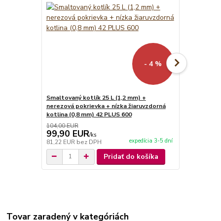
- 4 %
Smaltovaný kotlík 25 L (1,2 mm) +
Smaltovaný k
nerezová pokrievka + nízka žiaruvzdorná
KOV
kotlina (0,8 mm) 42 PLUS 600
104,00 EUR
104,90 EUR
99,90 EUR
99,00 E
/
ks
expedícia 3-5 dní
81,22 EUR
bez DPH
80,49 EUR
b
Pridať do košíka
Tovar zaradený v kategóriách