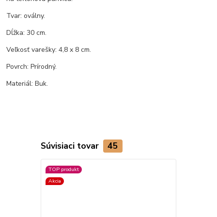
Tvar: oválny.
Dĺžka: 30 cm.
Veľkosť varešky: 4,8 x 8 cm.
Povrch: Prírodný.
Materiál: Buk.
Súvisiaci tovar
45
TOP produkt
Akcia
Akcia