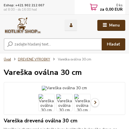
0
ks
Eshop: +421 902 212 007
za
0,00 EUR
od 8:00 - do 16:00 hod
Menu
Hľadať
Úvod
DREVENÉ VÝROBKY
Vareška oválna 30 cm
Vareška oválna 30 cm
Vareška drevená oválna 30 cm