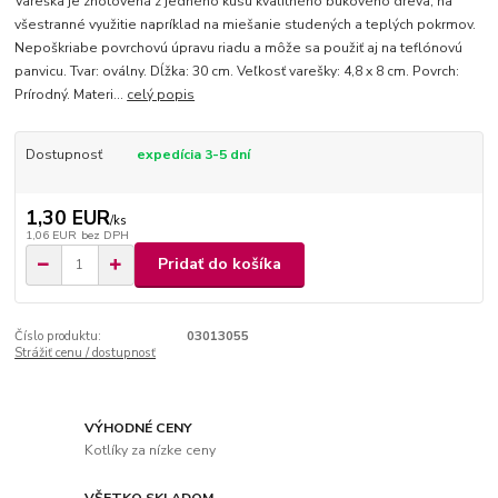
Vareška je zhotovená z jedného kusu kvalitného bukového dreva, na
všestranné využitie napríklad na miešanie studených a teplých pokrmov.
Nepoškriabe povrchovú úpravu riadu a môže sa použiť aj na teflónovú
panvicu. Tvar: oválny. Dĺžka: 30 cm. Veľkosť varešky: 4,8 x 8 cm. Povrch:
Prírodný. Materi...
celý popis
Dostupnosť
expedícia 3-5 dní
1,30 EUR
/
ks
1,06 EUR
bez DPH
Pridať do košíka
Číslo produktu:
03013055
Strážiť cenu / dostupnosť
VÝHODNÉ CENY
Kotlíky za nízke ceny
VŠETKO SKLADOM