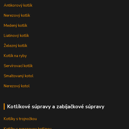
Antikorový kotlík
Nerezový kotlík
Medený kotlík
Liatinový kotlík
Železný kotlík
Kotlík na ryby
Servírovací kotlík
Smaltovaný kotol
Nerezový kotol
Kotlíkové súpravy a zabíjačkové súpravy
Kotlíky s trojnožkou
Kotlíky s nerezovou kotlinou