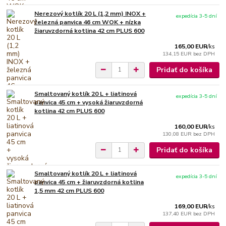
Nerezový kotlík 20 L (1,2 mm) INOX +
expedícia 3-5 dní
železná panvica 46 cm WOK + nízka
žiaruvzdorná kotlina 42 cm PLUS 600
165,00 EUR
/
ks
134,15 EUR
bez DPH
Pridať do košíka
Smaltovaný kotlík 20 L + liatinová
expedícia 3-5 dní
panvica 45 cm + vysoká žiaruvzdorná
kotlina 42 cm PLUS 600
160,00 EUR
/
ks
130,08 EUR
bez DPH
Pridať do košíka
Smaltovaný kotlík 20 L + liatinová
expedícia 3-5 dní
panvica 45 cm + žiaruvzdorná kotlina
1,5 mm 42 cm PLUS 600
169,00 EUR
/
ks
137,40 EUR
bez DPH