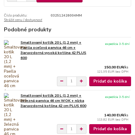
Číslo produktu:
032512426004MM
Strážiť cenu / dostupnosť
Podobné produkty
Smaltovaný kotlík 20 L (1,2 mm) +
expedícia 3-5 dní
Paella oceľová panvica 46 cm +
žiaruvzdorná vysoká kotlina 42 PLUS
600
150,00 EUR
/
ks
121,95 EUR
bez DPH
Pridať do košíka
Smaltovaný kotlík 20 L (1,2 mm) +
expedícia 3-5 dní
železná panvica 46 cm WOK + nízka
žiaruvzdorná kotlina 42 cm PLUS 600
140,00 EUR
/
ks
113,82 EUR
bez DPH
Pridať do košíka