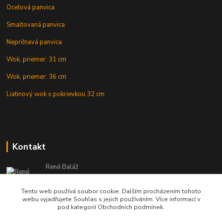
Oceľová panvica
Smaltovaná panvica
Nepriľnavá panvica
Wok, priemer: 31 cm
Wok, priemer: 36 cm
Liatinový wok s pokrievkou 32 cm
Kontakt
René Baláž
Eshop: +421 902 212 007
od 8:00 - do 16:00 hod
Tento web používá soubor cookie. Dalším procházením tohoto
webu vyjadřujete Souhlas s jejich používáním. Více informací v
info@kotlikyshop.sk
pod kategorií Obchodních podmínek.