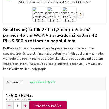
Smaltovaný kotlík 25 L (1,2 mm) + železná
panvica 46 cm WOK + žiaruvzdorná kotlina 42
PLUS 600 s roštom na popol 4 mm
Kotlíková súprava na varenie gulášu, pečenie a grilovanie klobás,
steakov, špekáčikov, slaniny, mäsa, zeleniny a iných pochutín v záhrade,
v prírode pre rodiny, rôzne spoločenské akcie a posedenia pri dobrom
guláši a grilovaní. Kotlíková gulášová súprava obsahuje: Smaltovaný
kotlík Veľkosť: Hor...
celý popis
Dostupnosť
expedícia 3-5 dní
155,00 EUR
/
ks
126,02 EUR
bez DPH
Pridať do košíka