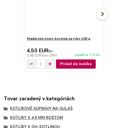
Maďarská zmes korenia na ryby 100 g
Maďarská zm
4,50 EUR
4,50 EU
/
ks
expedícia 3-5 dní
3,66 EUR
bez DPH
3,66 EUR
be
Pridať do košíka
Tovar zaradený v kategóriách
KOTLÍKOVÉ SÚPRAVY NA GULÁŠ
KOTLÍKY S 4,0 MM ROŠTOM
KOTLÍKY S OH. KOTLINOU