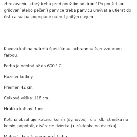
zhrdzaveniu, ktorý treba pred použitím odstrániť Po použití (pri
grilovaní alebo pečení) panvice treba panvicu umývať a utierať do
čista a sucha, poprípade natrieť jedlým olejom.
Kovová kotlina natretá špeciálnou, ochrannou žiaruvzdornou
farbou.
Farba je odolná až do 600 ° C.
Rozmer kotliny:
Priemer: 42 cm.
Celková výška: 118 cm.
Hrúbka kotliny: 1 mm.
Kotlina obsahuje: kotlinu, komín (dymovod): rúra, kĺb, strieška na
komín, popolník, otváracie dvierka (+ záklopka na dvierka).
Materiál: kov, žiaruvzdorná farba.