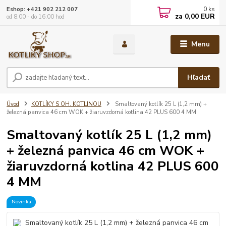
0
ks
Eshop: +421 902 212 007
za
0,00 EUR
od 8:00 - do 16:00 hod
Menu
Hľadať
Úvod
KOTLÍKY S OH. KOTLINOU
Smaltovaný kotlík 25 L (1,2 mm) +
železná panvica 46 cm WOK + žiaruvzdorná kotlina 42 PLUS 600 4 MM
Smaltovaný kotlík 25 L (1,2 mm)
+ železná panvica 46 cm WOK +
žiaruvzdorná kotlina 42 PLUS 600
4 MM
Novinka