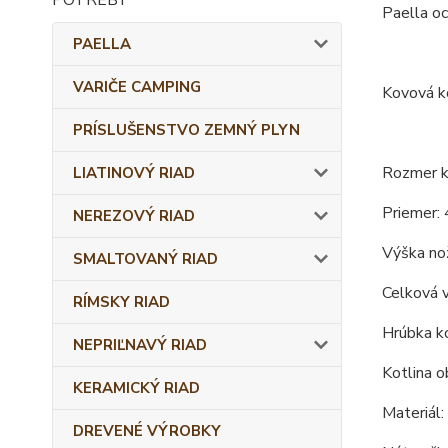
Paella oc
PAELLA
VARIČE CAMPING
Kovová ko
PRÍSLUŠENSTVO ZEMNÝ PLYN
Rozmer ko
LIATINOVÝ RIAD
Priemer: 
NEREZOVÝ RIAD
Výška nož
SMALTOVANÝ RIAD
Celková 
RÍMSKY RIAD
Hrúbka ko
NEPRIĽNAVÝ RIAD
Kotlina o
KERAMICKÝ RIAD
Materiál:
DREVENÉ VÝROBKY