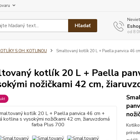
tovaru
Neviet
Hľadať
Esho
od 8:0
KOTLÍKY S OH. KOTLINOU
Smaltovaný kotlík 20 L + Paella panvica 46 c
tovaný kotlík 20 L + Paella pan
sokými nožičkami 42 cm, žiaruvz
Smal
ukt
panv
noži
Kotlík
prírod