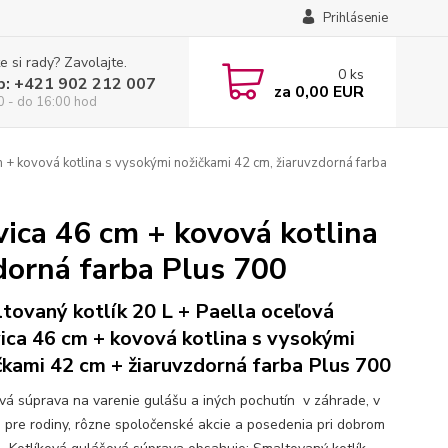
Prihlásenie
e si rady? Zavolajte.
0
ks
p: +421 902 212 007
za
0,00 EUR
0 - do 16:00 hod
m + kovová kotlina s vysokými nožičkami 42 cm, žiaruvzdorná farba
vica 46 cm + kovová kotlina
dorná farba Plus 700
tovaný kotlík 20 L + Paella oceľová
ica 46 cm + kovová kotlina s vysokými
čkami 42 cm + žiaruvzdorná farba Plus 700
ová súprava na varenie gulášu a iných pochutín v záhrade, v
e pre rodiny, rôzne spoločenské akcie a posedenia pri dobrom