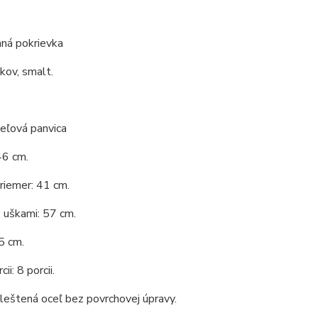
ná pokrievka
 kov, smalt.
eľová panvica
46 cm.
riemer: 41 cm.
 uškami: 57 cm.
5 cm.
ii: 8 porcii.
 leštená oceľ bez povrchovej úpravy.