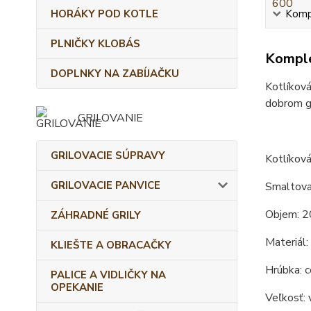
HORÁKY POD KOTLE
Kompl
PLNIČKY KLOBÁS
Komple
DOPLNKY NA ZABÍJAČKU
Kotlíková
dobrom gu
GRILOVANIE
GRILOVACIE SÚPRAVY
Kotlíková
GRILOVACIE PANVICE
Smaltova
Objem: 2
ZÁHRADNÉ GRILY
Materiál:
KLIEŠTE A OBRACAČKY
Hrúbka: c
PALICE A VIDLIČKY NA
OPEKANIE
Veľkosť: 