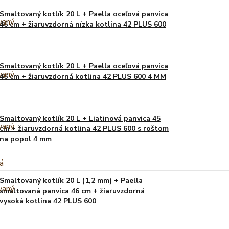
Smaltovaný kotlík 20 L + Paella oceľová panvica
46 cm + žiaruvzdorná nízka kotlina 42 PLUS 600
Smaltovaný kotlík 20 L + Paella oceľová panvica
46 cm + žiaruvzdorná kotlina 42 PLUS 600 4 MM
Smaltovaný kotlík 20 L + Liatinová panvica 45
cm + žiaruvzdorná kotlina 42 PLUS 600 s roštom
na popol 4 mm
Smaltovaný kotlík 20 L (1,2 mm) + Paella
smaltovaná panvica 46 cm + žiaruvzdorná
vysoká kotlina 42 PLUS 600