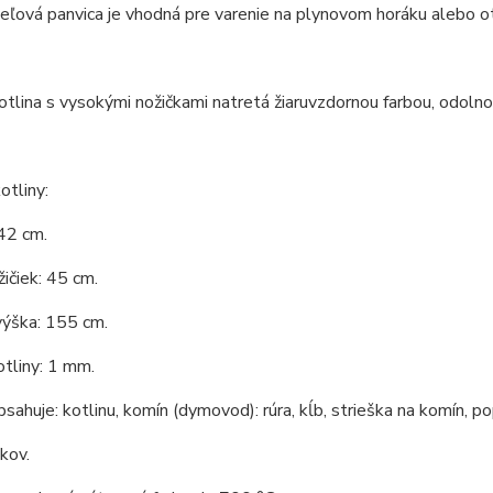
eľová panvica je vhodná pre varenie na plynovom horáku alebo o
tlina s vysokými nožičkami natretá žiaruvzdornou farbou, odoln
tliny:
42 cm.
ičiek: 45 cm.
výška: 155 cm.
tliny: 1 mm.
bsahuje: kotlinu, komín (dymovod): rúra, kĺb, strieška na komín, po
 kov.