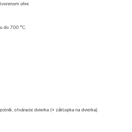
tvorenom ohni.
ou do 700 °C.
polník, otváracie dvierka (+ záklopka na dvierka).