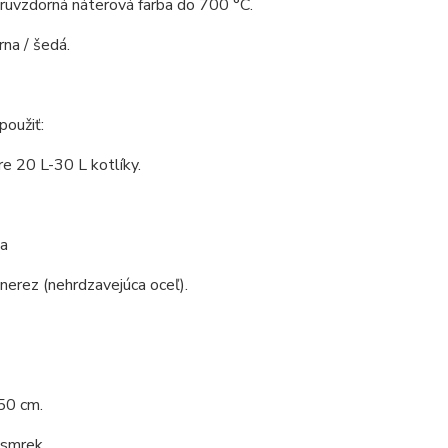
aruvzdorná náterová farba do 700 °C.
rna / šedá.
oužiť:
re 20 L-30 L kotlíky.
a
 nerez (nehrdzavejúca oceľ).
50 cm.
 smrek.