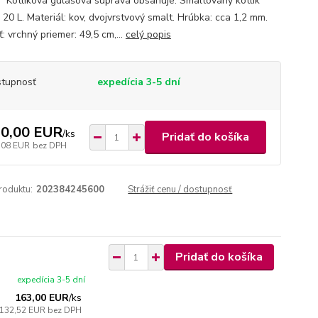
. Kotlíková gulášová súprava obsahuje: Smaltovaný kotlík
20 L. Materiál: kov, dvojvrstvový smalt. Hrúbka: cca 1,2 mm.
: vrchný priemer: 49,5 cm,...
celý popis
tupnosť
expedícia 3-5 dní
0,00 EUR
/
ks
Pridať do košíka
,08 EUR
bez DPH
roduktu:
202384245600
Strážiť cenu / dostupnosť
Pridať do košíka
expedícia 3-5 dní
163,00 EUR
/
ks
132,52 EUR
bez DPH