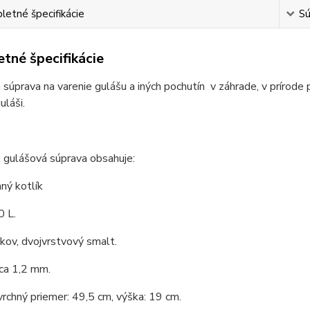
etné špecifikácie
Sú
tné špecifikácie
 súprava na varenie gulášu a iných pochutín v záhrade, v prírode 
láši.
 gulášová súprava obsahuje:
ný kotlík
0 L.
 kov, dvojvrstvový smalt.
ca 1,2 mm.
vrchný priemer: 49,5 cm, výška: 19 cm.