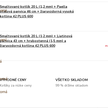
Smaltovaný kotlík 20 L (1,2 mm) + Paella
oceľová panvica 46 cm + žiaruvzdorná vysoká
kotlina 42 PLUS 600
Smaltovaný kotlík 20 L (1,2 mm) + Liatinová
panvica 43 cm + hrubostenná (1,5 mm) a
žiaruvzdorná kotlina 42 PLUS 600
m
VÝHODNÉ CENY
VŠETKO SKLADOM
Kotlíky za nízke ceny
99 % držíme skladom