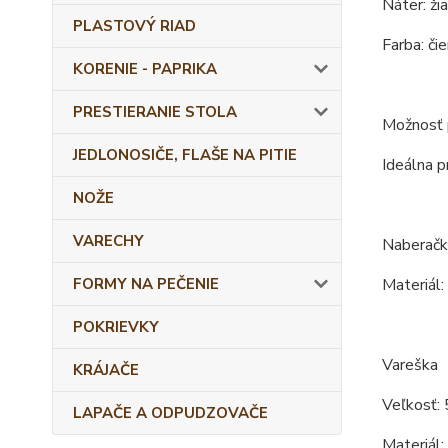
Náter: ži
PLASTOVÝ RIAD
Farba: čie
KORENIE - PAPRIKA
PRESTIERANIE STOLA
Možnosť p
JEDLONOSIČE, FLAŠE NA PITIE
Ideálna p
NOŽE
VARECHY
Naberačk
FORMY NA PEČENIE
Materiál:
POKRIEVKY
Vareška
KRÁJAČE
Veľkosť: 
LAPAČE A ODPUDZOVAČE
Materiál: