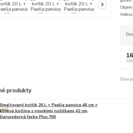
guláši
Objem: 
Veľkosť
Dos
16
130
Číslo p
é produkty
Smaltovaný kotlík 20 L + Paella panvica 46 cm +
kovová kotlina s vysokými nožičkami 42 cm,
žiaruvzdorná farba Plus 700