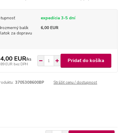
tupnosť
expedícia 3-5 dní
rozmerný balík
6,00 EUR
platok za dopravu
4,00 EUR
/
ks
Pridať do košíka
,89 EUR
bez DPH
roduktu:
3705308600BP
Strážiť cenu / dostupnosť