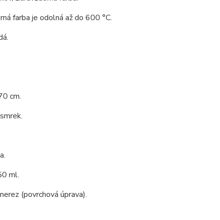
rná farba je odolná až do 600 °C.
dá.
70 cm.
 smrek.
a.
0 ml.
 nerez (povrchová úprava).