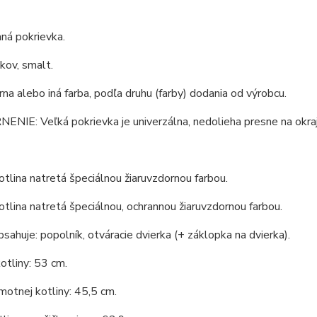
ná pokrievka.
 kov, smalt.
erna alebo iná farba, podľa druhu (farby) dodania od výrobcu.
IE: Veľká pokrievka je univerzálna, nedolieha presne na okraj
tlina natretá špeciálnou žiaruvzdornou farbou.
tlina natretá špeciálnou, ochrannou žiaruvzdornou farbou.
bsahuje: popolník, otváracie dvierka (+ záklopka na dvierka).
otliny: 53 cm.
otnej kotliny: 45,5 cm.