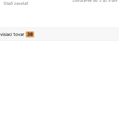
Doručenie do 3 až 5 dní
Stačí zavolať
visiaci tovar
38