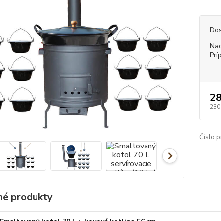
Dos
Nad
Prí
28
230
Číslo p
é produkty