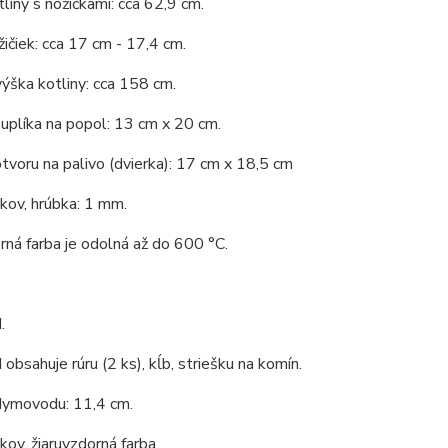
liny s nožičkami: cca 62,9 cm.
ičiek: cca 17 cm - 17,4 cm.
ýška kotliny: cca 158 cm.
uplíka na popol: 13 cm x 20 cm.
tvoru na palivo (dvierka): 17 cm x 18,5 cm
 kov, hrúbka: 1 mm.
rná farba je odolná až do 600 °C.
.
bsahuje rúru (2 ks), kĺb, striešku na komín.
dymovodu: 11,4 cm.
 kov, žiaruvzdorná farba.