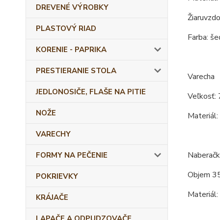
DREVENÉ VÝROBKY
Žiaruvzdo
PLASTOVÝ RIAD
Farba: še
KORENIE - PAPRIKA
PRESTIERANIE STOLA
Varecha
JEDLONOSIČE, FLAŠE NA PITIE
Veľkosť: 
NOŽE
Materiál:
VARECHY
Naberačk
FORMY NA PEČENIE
Objem 35
POKRIEVKY
Materiál:
KRÁJAČE
LAPAČE A ODPUDZOVAČE