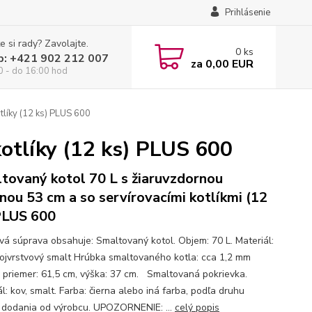
Prihlásenie
e si rady? Zavolajte.
0
ks
p: +421 902 212 007
za
0,00 EUR
0 - do 16:00 hod
tlíky (12 ks) PLUS 600
kotlíky (12 ks) PLUS 600
tovaný kotol 70 L s žiaruvzdornou
inou 53 cm a so servírovacími kotlíkmi (12
PLUS 600
ová súprava obsahuje: Smaltovaný kotol. Objem: 70 L. Materiál:
vojvrstvový smalt Hrúbka smaltovaného kotla: cca 1,2 mm
 priemer: 61,5 cm, výška: 37 cm. Smaltovaná pokrievka.
l: kov, smalt. Farba: čierna alebo iná farba, podľa druhu
) dodania od výrobcu. UPOZORNENIE: ...
celý popis