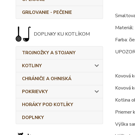
GRILOVANIE - PEČENIE
Smaltova
Materiál:
DOPLNKY KU KOTLÍKOM
Farba: či
UPOZORNEN
TROJNOŽKY A STOJANY
KOTLINY
Kovová ko
CHRÁNIČE A OHNISKÁ
Kovová ko
POKRIEVKY
Kotlina o
HORÁKY POD KOTLÍKY
Priemer k
DOPLNKY
Výška sam