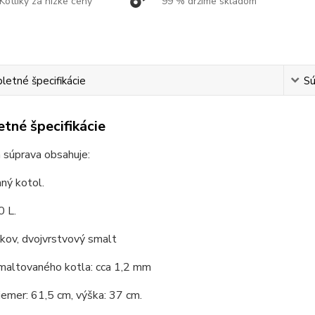
Kotlíky za nízke ceny
99 % držíme skladom
etné špecifikácie
Sú
tné špecifikácie
 súprava obsahuje:
ný kotol.
0 L.
 kov, dvojvrstvový smalt
maltovaného kotla: cca 1,2 mm
iemer: 61,5 cm, výška: 37 cm.