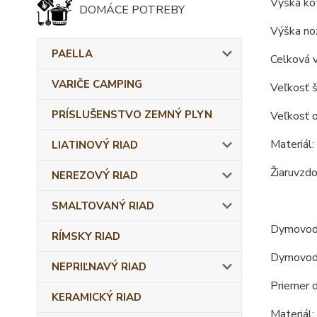
Výška kot
DOMÁCE POTREBY
Výška nož
PAELLA
Celková v
VARIČE CAMPING
Veľkosť š
PRÍSLUŠENSTVO ZEMNÝ PLYN
Veľkosť o
Materiál:
LIATINOVÝ RIAD
Žiaruvzdo
NEREZOVÝ RIAD
SMALTOVANÝ RIAD
Dymovod
RÍMSKY RIAD
Dymovod o
NEPRIĽNAVÝ RIAD
Priemer 
KERAMICKÝ RIAD
Materiál: