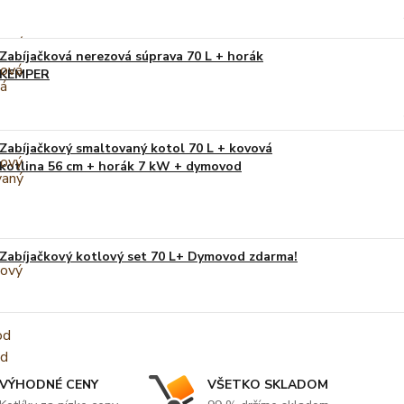
Zabíjačková nerezová súprava 70 L + horák
KEMPER
Zabíjačkový smaltovaný kotol 70 L + kovová
kotlina 56 cm + horák 7 kW + dymovod
Zabíjačkový kotlový set 70 L+ Dymovod zdarma!
VÝHODNÉ CENY
VŠETKO SKLADOM