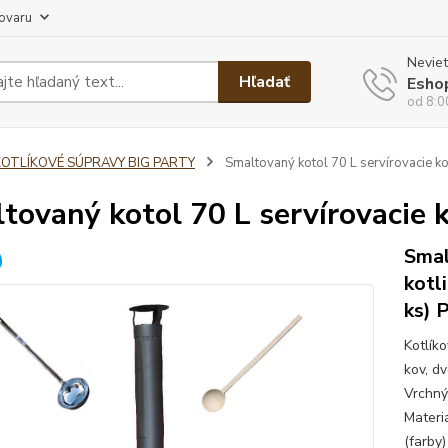
tovaru
Neviet
Hľadať
Esho
od 8:0
KOTLÍKOVÉ SÚPRAVY BIG PARTY
Smaltovaný kotol 70 L servírovacie ko
tovaný kotol 70 L servírovacie 
Smal
kotl
ks) 
Kotlík
kov, d
Vrchný
Materiá
(farby