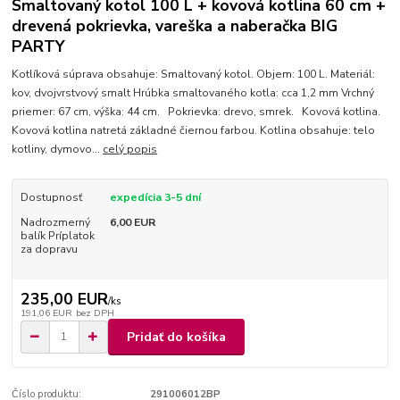
Smaltovaný kotol 100 L + kovová kotlina 60 cm +
drevená pokrievka, vareška a naberačka BIG
PARTY
Kotlíková súprava obsahuje: Smaltovaný kotol. Objem: 100 L. Materiál:
kov, dvojvrstvový smalt Hrúbka smaltovaného kotla: cca 1,2 mm Vrchný
priemer: 67 cm, výška: 44 cm. Pokrievka: drevo, smrek. Kovová kotlina.
Kovová kotlina natretá základné čiernou farbou. Kotlina obsahuje: telo
kotliny, dymovo...
celý popis
Dostupnosť
expedícia 3-5 dní
Nadrozmerný
6,00 EUR
balík Príplatok
za dopravu
235,00 EUR
/
ks
191,06 EUR
bez DPH
Pridať do košíka
Číslo produktu:
291006012BP