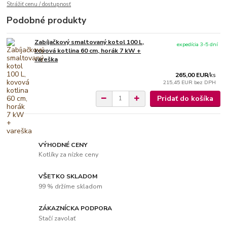
Strážiť cenu / dostupnosť
Podobné produkty
Zabíjačkový smaltovaný kotol 100 L,
expedícia 3-5 dní
kovová kotlina 60 cm, horák 7 kW +
vareška
265,00 EUR
/
ks
215,45 EUR
bez DPH
Pridať do košíka
VÝHODNÉ CENY
Kotlíky za nízke ceny
VŠETKO SKLADOM
99 % držíme skladom
ZÁKAZNÍCKA PODPORA
Stačí zavolať