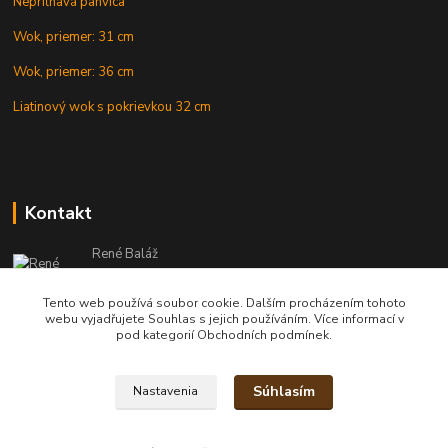
Nepriľnavá panvica
Wok, priemer: 31 cm
Wok, priemer: 36 cm
Liatinový wok s pokrievkou 32 cm
Kontakt
René Baláž
Eshop: +421 902 212 007
od 8:00 - do 16:00 hod
Tento web používá soubor cookie. Dalším procházením tohoto
webu vyjadřujete Souhlas s jejich používáním. Více informací v
info@kotlikyshop.sk
pod kategorií Obchodních podmínek.
Súhlasím
Nastavenia
Copyright © 2014-2030 KOTLIKYSHOP.sk, všetky práva vyhradené