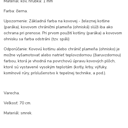
Materiál: kov, hrúbka: 1 mm
Farba: čierna.
Upozornenie: Základná farba na kovovej - železnej kotline
(paráka), kovovom chráničmi plameňa (ohniská) slúži iba ako
ochrana pri prenose. Pri prvom použití kotliny (paráka) a kovovom
ohnisku sa farba odstráni (tzv. spáli)
Odporúčanie: Kovovú kotlinu alebo chránič plameňa (ohnisko) je
možne vyšamotovať alebo natrieť teplovzdornou (žiaruvzdornou)
farbou, ktorá je vhodná na povrchovú úpravu kovových plôch,
ktoré sú vystavené vysokým teplotám (kotly, krby, výfuky,
komínové rúry, príslušenstvo k tepelnej technike, a pod.).
Varecha.
Veľkosť: 70 cm.
Materiál: smrek.