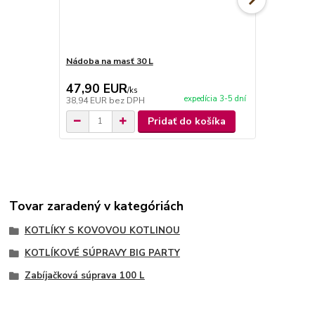
Nádoba na masť 30 L
Varecha 90 
47,90 EUR
9,90 EU
/
ks
expedícia 3-5 dní
38,94 EUR
bez DPH
8,05 EUR
be
Pridať do košíka
Tovar zaradený v kategóriách
KOTLÍKY S KOVOVOU KOTLINOU
KOTLÍKOVÉ SÚPRAVY BIG PARTY
Zabíjačková súprava 100 L