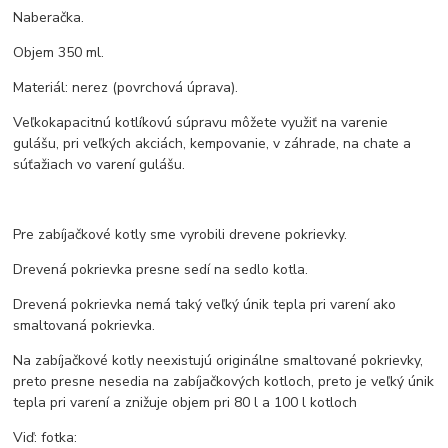
Naberačka.
Objem 350 ml.
Materiál: nerez (povrchová úprava).
Veľkokapacitnú kotlíkovú súpravu môžete využiť na varenie
gulášu, pri veľkých akciách, kempovanie, v záhrade, na chate a
súťažiach vo varení gulášu.
Pre zabíjačkové kotly sme vyrobili drevene pokrievky.
Drevená pokrievka presne sedí na sedlo kotla.
Drevená pokrievka nemá taký veľký únik tepla pri varení ako
smaltovaná pokrievka.
Na zabíjačkové kotly neexistujú originálne smaltované pokrievky,
preto presne nesedia na zabíjačkových kotloch, preto je veľký únik
tepla pri varení a znižuje objem pri 80 l a 100 l kotloch
Viď: fotka: