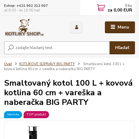
0
ks
Eshop: +421 902 212 007
za
0,00 EUR
od 8:00 - do 16:00 hod
Menu
Hľadať
Úvod
KOTLÍKOVÉ SÚPRAVY BIG PARTY
Smaltovaný kotol 100 L +
kovová kotlina 60 cm + vareška a naberačka BIG PARTY
Smaltovaný kotol 100 L + kovová
kotlina 60 cm + vareška a
naberačka BIG PARTY
Novinka
TOP produkt