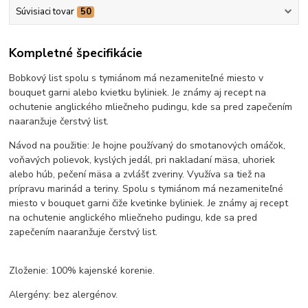
Súvisiaci tovar
50
Kompletné špecifikácie
Bobkový list spolu s tymiánom má nezameniteľné miesto v
bouquet garni alebo kvietku byliniek. Je známy aj recept na
ochutenie anglického mliečneho pudingu, kde sa pred zapečením
naaranžuje čerstvý list.
Návod na použitie: Je hojne používaný do smotanových omáčok,
voňavých polievok, kyslých jedál, pri nakladaní mäsa, uhoriek
alebo húb, pečení mäsa a zvlášť zveriny. Využíva sa tiež na
prípravu marinád a teriny. Spolu s tymiánom má nezameniteľné
miesto v bouquet garni čiže kvetinke byliniek. Je známy aj recept
na ochutenie anglického mliečneho pudingu, kde sa pred
zapečením naaranžuje čerstvý list.
Zloženie: 100% kajenské korenie.
Alergény: bez alergénov.