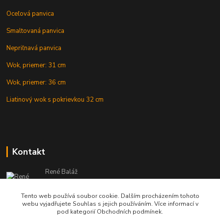
Oceľová panvica
Smaltovaná panvica
Nepriľnavá panvica
Wok, priemer: 31 cm
Wok, priemer: 36 cm
Liatinový wok s pokrievkou 32 cm
Kontakt
René Baláž
Eshop: +421 902 212 007
od 8:00 - do 16:00 hod
Tento web používá soubor cookie. Dalším procházením tohoto
webu vyjadřujete Souhlas s jejich používáním. Více informací v
info@kotlikyshop.sk
pod kategorií Obchodních podmínek.