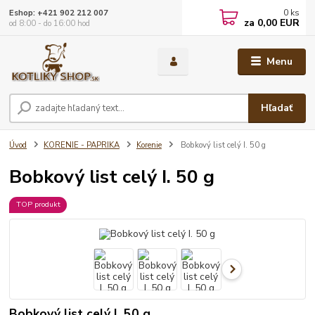
0
ks
Eshop: +421 902 212 007
za
0,00 EUR
od 8:00 - do 16:00 hod
Menu
Hľadať
Úvod
KORENIE - PAPRIKA
Korenie
Bobkový list celý I. 50 g
Bobkový list celý I. 50 g
TOP produkt
Bobkový list celý I. 50 g