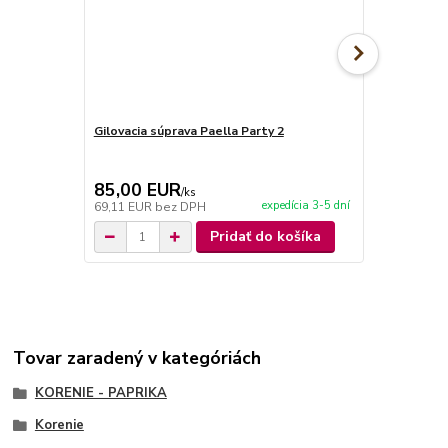
Gilovacia súprava Paella Party 2
Gilovacia sú
85,00 EUR
85,00 E
/
ks
expedícia 3-5 dní
69,11 EUR
bez DPH
69,11 EUR
b
Pridať do košíka
Tovar zaradený v kategóriách
KORENIE - PAPRIKA
Korenie