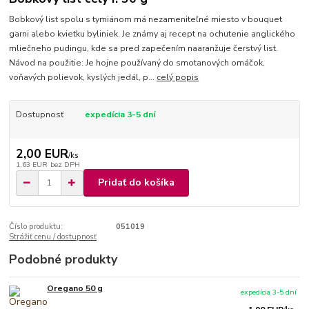
Bobkový list spolu s tymiánom má nezameniteľné miesto v bouquet
garni alebo kvietku byliniek. Je známy aj recept na ochutenie anglického
mliečneho pudingu, kde sa pred zapečením naaranžuje čerstvý list.
Návod na použitie: Je hojne používaný do smotanových omáčok,
voňavých polievok, kyslých jedál, p...
celý popis
Dostupnosť
expedícia 3-5 dní
2,00 EUR
/
ks
1,63 EUR
bez DPH
Pridať do košíka
Číslo produktu:
051019
Strážiť cenu / dostupnosť
Podobné produkty
Oregano 50 g
expedícia 3-5 dní