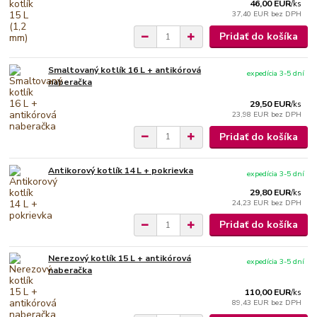
46,00 EUR
/
ks
37,40 EUR
bez DPH
Pridať do košíka
Smaltovaný kotlík 16 L + antikórová
expedícia 3-5 dní
naberačka
29,50 EUR
/
ks
23,98 EUR
bez DPH
Pridať do košíka
Antikorový kotlík 14 L + pokrievka
expedícia 3-5 dní
29,80 EUR
/
ks
24,23 EUR
bez DPH
Pridať do košíka
Nerezový kotlík 15 L + antikórová
expedícia 3-5 dní
naberačka
110,00 EUR
/
ks
89,43 EUR
bez DPH