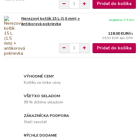
Pridať do košíka
Nerezový kotlík 15 L (1,5 mm) +
expedícia 3-5 dní
antikorová pokrievka
118,00 EUR
/
ks
95,93 EUR
bez DPH
Pridať do košíka
VÝHODNÉ CENY
Kotlíky za nízke ceny
VŠETKO SKLADOM
99 % držíme skladom
ZÁKAZNÍCKA PODPORA
Stačí zavolať
RÝCHLE DODANIE