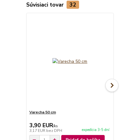
Súvisiaci tovar
32
Varecha 50 cm
Kotlina 36 c
3,90 EUR
120,00 
/
ks
expedícia 3-5 dní
3,17 EUR
bez DPH
97,56 EUR
b
Pridať do košíka