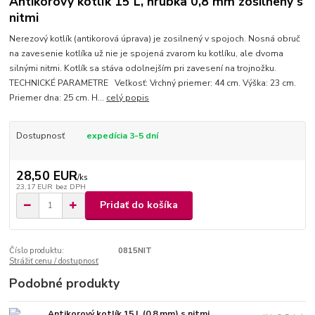
Antikorový kotlík 15 L, hrúbka 0,8 mm zosilnený s
nitmi
Nerezový kotlík (antikorová úprava) je zosilnený v spojoch. Nosná obruč
na zavesenie kotlíka už nie je spojená zvarom ku kotlíku, ale dvoma
silnými nitmi. Kotlík sa stáva odolnejším pri zavesení na trojnožku.
TECHNICKÉ PARAMETRE Veľkosť: Vrchný priemer: 44 cm. Výška: 23 cm.
Priemer dna: 25 cm. H...
celý popis
Dostupnosť
expedícia 3-5 dní
28,50 EUR
/
ks
23,17 EUR
bez DPH
Pridať do košíka
Číslo produktu:
0815NIT
Strážiť cenu / dostupnosť
Podobné produkty
Antikorový kotlík 15 L (0,8 mm) s nitmi