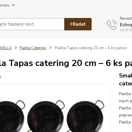
tovaru
Neviet
Hľadať
Esho
od 8:0
PAELLA
Paella Catering
Paella Tapas catering 20 cm – 6 ks panvic
la Tapas catering 20 cm – 6 ks p
Smal
cate
Paella
iných 
Paella
prípra
Paella