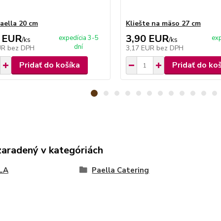
aella 20 cm
Kliešte na mäso 27 cm
 EUR
3,90 EUR
expedícia 3-5
exp
/
ks
/
ks
dní
UR
bez DPH
3,17 EUR
bez DPH
Pridať do košíka
Pridať do ko
zaradený v kategóriách
LA
Paella Catering