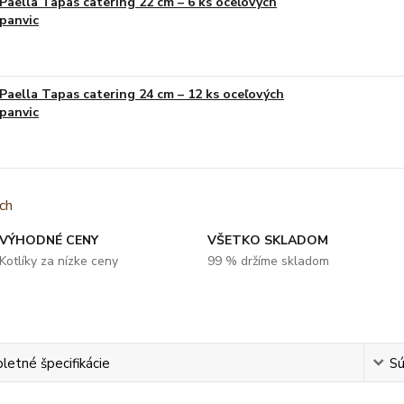
Paella Tapas catering 22 cm – 6 ks oceľových
panvic
Paella Tapas catering 24 cm – 12 ks oceľových
panvic
VÝHODNÉ CENY
VŠETKO SKLADOM
Kotlíky za nízke ceny
99 % držíme skladom
etné špecifikácie
Sú