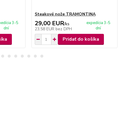
Steakové nože TRAMONTINA
Ce
29,00 EUR
1
edícia 3-5
expedícia 3-5
/
ks
dní
dní
23,58 EUR
bez DPH
16
šíka
Pridať do košíka