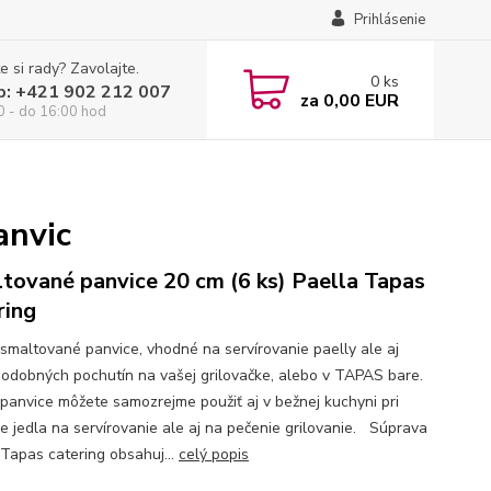
Prihlásenie
e si rady? Zavolajte.
0
ks
p: +421 902 212 007
za
0,00 EUR
0 - do 16:00 hod
anvic
tované panvice 20 cm (6 ks) Paella Tapas
ring
 smaltované panvice, vhodné na servírovanie paelly ale aj
podobných pochutín na vašej grilovačke, alebo v TAPAS bare.
 panvice môžete samozrejme použiť aj v bežnej kuchyni pri
ve jedla na servírovanie ale aj na pečenie grilovanie. Súprava
 Tapas catering obsahuj...
celý popis