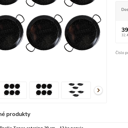
Dos
39
32,
Číslo p
é produkty