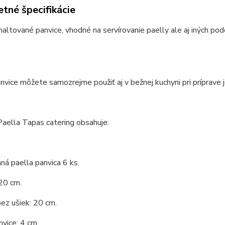
tné špecifikácie
altované panvice, vhodné na servírovanie paelly ale aj iných po
nvice môžete samozrejme použiť aj v bežnej kuchyni pri príprave je
aella Tapas catering obsahuje:
á paella panvica 6 ks.
20 cm.
ez ušiek: 20 cm.
vice: 4 cm.