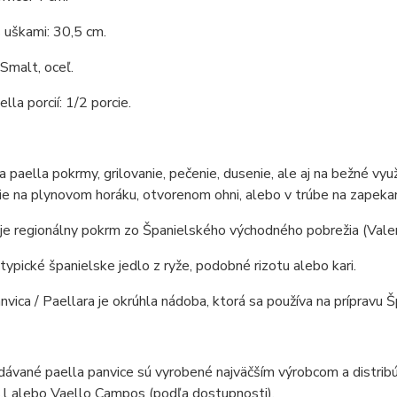
 uškami: 30,5 cm.
 Smalt, oceľ.
lla porcií: 1/2 porcie.
 paella pokrmy, grilovanie, pečenie, dusenie, ale aj na bežné využ
ie na plynovom horáku, otvorenom ohni, alebo v trúbe na zapeka
e regionálny pokrm zo Španielského východného pobrežia (Valen
 typické španielske jedlo z ryže, podobné rizotu alebo kari.
nvica / Paellara je okrúhla nádoba, ktorá sa používa na prípravu Š
ávané paella panvice sú vyrobené najväčším výrobcom a distribú
.l alebo Vaello Campos (podľa dostupnosti).