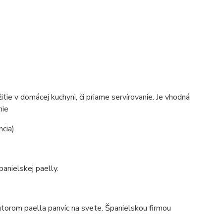
itie v domácej kuchyni, či priame servírovanie. Je vhodná
nie
cia)
panielskej paelly.
torom paella panvíc na svete. Španielskou firmou