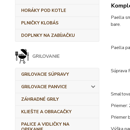
Komple
HORÁKY POD KOTLE
Paella sm
PLNIČKY KLOBÁS
bare.
DOPLNKY NA ZABÍJAČKU
Paella pa
GRILOVANIE
Súprava P
GRILOVACIE SÚPRAVY
GRILOVACIE PANVICE
Smaltovan
ZÁHRADNÉ GRILY
Priemer: 
KLIEŠTE A OBRACAČKY
Priemer b
PALICE A VIDLIČKY NA
Výška pan
OPEKANIE