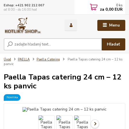
0
ks
Eshop: +421 902 212 007
za
0,00 EUR
od 8:00 - do 16:00 hod
Menu
Hľadať
Úvod
PAELLA
Paella Catering
Paella Tapas catering 24 cm – 12 ks
panvic
Paella Tapas catering 24 cm – 12
ks panvic
Novinka