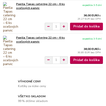
Paella Tapas catering 22 cm – 6 ks
expedícia 3-5 dní
oceľových panvic
36,00 EUR
/
ks
29,27 EUR
bez DPH
Pridať do košíka
Paella Tapas catering 22 cm – 6 ks
expedícia 3-5 dní
oceľových panvic
38,00 EUR
/
ks
30,89 EUR
bez DPH
Pridať do košíka
VÝHODNÉ CENY
Kotlíky za nízke ceny
VŠETKO SKLADOM
99 % držíme skladom