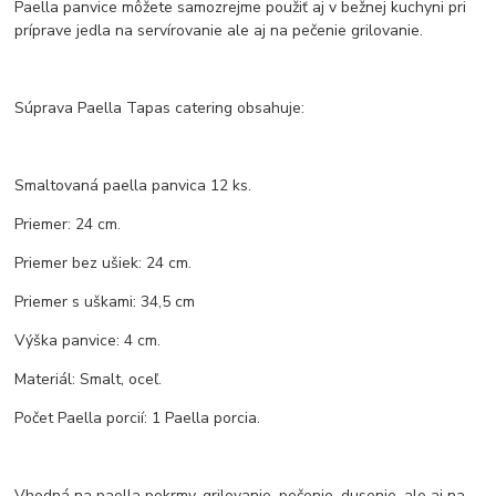
Paella panvice môžete samozrejme použiť aj v bežnej kuchyni pri
príprave jedla na servírovanie ale aj na pečenie grilovanie.
Súprava Paella Tapas catering obsahuje:
Smaltovaná paella panvica 12 ks.
Priemer: 24 cm.
Priemer bez ušiek: 24 cm.
Priemer s uškami: 34,5 cm
Výška panvice: 4 cm.
Materiál: Smalt, oceľ.
Počet Paella porcií: 1 Paella porcia.
Vhodná na paella pokrmy, grilovanie, pečenie, dusenie, ale aj na