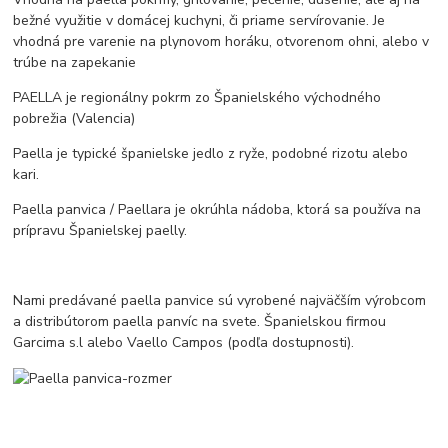
bežné využitie v domácej kuchyni, či priame servírovanie. Je
vhodná pre varenie na plynovom horáku, otvorenom ohni, alebo v
trúbe na zapekanie
PAELLA je regionálny pokrm zo Španielského východného
pobrežia (Valencia)
Paella je typické španielske jedlo z ryže, podobné rizotu alebo
kari.
Paella panvica / Paellara je okrúhla nádoba, ktorá sa používa na
prípravu Španielskej paelly.
Nami predávané paella panvice sú vyrobené najväčším výrobcom
a distribútorom paella panvíc na svete. Španielskou firmou
Garcima s.l alebo Vaello Campos (podľa dostupnosti).