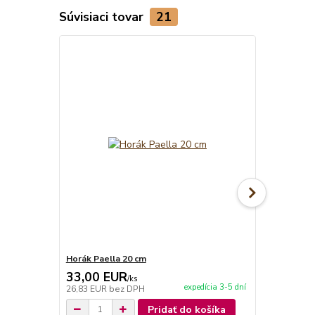
Súvisiaci tovar
21
Horák Paella 20 cm
Kliešte na 
33,00 EUR
3,90 EU
/
ks
expedícia 3-5 dní
26,83 EUR
bez DPH
3,17 EUR
be
Pridať do košíka