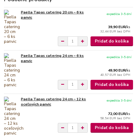
Paella Tapas catering 20 cm – 6 ks
expedícia 3-5 dní
panvic
39,90 EUR
/
ks
32,44 EUR
bez DPH
Pridať do košíka
Paella Tapas catering 24 cm – 6 ks
expedícia 3-5 dní
panvic
49,90 EUR
/
ks
40,57 EUR
bez DPH
Pridať do košíka
Paella Tapas catering 24 cm – 12 ks
expedícia 3-5 dní
oceľových panvic
72,00 EUR
/
ks
58,54 EUR
bez DPH
Pridať do košíka