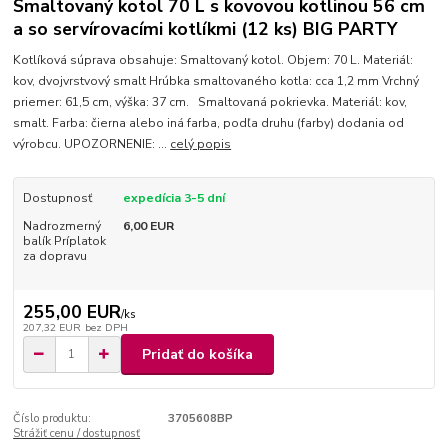
Smaltovaný kotol 70 L s kovovou kotlinou 56 cm
a so servírovacími kotlíkmi (12 ks) BIG PARTY
Kotlíková súprava obsahuje: Smaltovaný kotol. Objem: 70 L. Materiál:
kov, dvojvrstvový smalt Hrúbka smaltovaného kotla: cca 1,2 mm Vrchný
priemer: 61,5 cm, výška: 37 cm. Smaltovaná pokrievka. Materiál: kov,
smalt. Farba: čierna alebo iná farba, podľa druhu (farby) dodania od
výrobcu. UPOZORNENIE: ...
celý popis
Dostupnosť
expedícia 3-5 dní
Nadrozmerný
6,00 EUR
balík Príplatok
za dopravu
255,00 EUR
/
ks
207,32 EUR
bez DPH
Pridať do košíka
Číslo produktu:
3705608BP
Strážiť cenu / dostupnosť