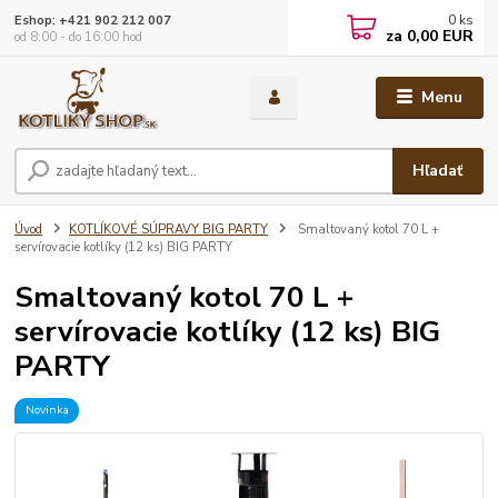
0
ks
Eshop: +421 902 212 007
za
0,00 EUR
od 8:00 - do 16:00 hod
Menu
Hľadať
Úvod
KOTLÍKOVÉ SÚPRAVY BIG PARTY
Smaltovaný kotol 70 L +
servírovacie kotlíky (12 ks) BIG PARTY
Smaltovaný kotol 70 L +
servírovacie kotlíky (12 ks) BIG
PARTY
Novinka