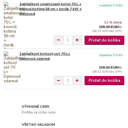
Zabíjačkový smaltovaný kotol 70 L +
expedícia 3-5 dní
kovová kotlina 56 cm + horák 7 kW +
dymovod
11 % zľava
209,00 EUR
/
ks
169,92 EUR
bez DPH
Pridať do košíka
Zabíjačkový kotlový set 70 L+
expedícia 3-5 dní
Dymovod zdarma!
209,00 EUR
/
ks
169,92 EUR
bez DPH
Pridať do košíka
VÝHODNÉ CENY
Kotlíky za nízke ceny
VŠETKO SKLADOM