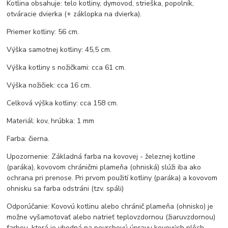
Kotlina obsahuje: telo kotliny, dymovod, strieška, popolník,
otváracie dvierka (+ záklopka na dvierka).
Priemer kotliny: 56 cm.
Výška samotnej kotliny: 45,5 cm.
Výška kotliny s nožičkami: cca 61 cm.
Výška nožičiek: cca 16 cm.
Celková výška kotliny: cca 158 cm.
Materiál: kov, hrúbka: 1 mm
Farba: čierna.
Upozornenie: Základná farba na kovovej - železnej kotline
(paráka), kovovom chráničmi plameňa (ohniská) slúži iba ako
ochrana pri prenose. Pri prvom použití kotliny (paráka) a kovovom
ohnisku sa farba odstráni (tzv. spáli)
Odporúčanie: Kovovú kotlinu alebo chránič plameňa (ohnisko) je
možne vyšamotovať alebo natrieť teplovzdornou (žiaruvzdornou)
farbou, ktorá je vhodná na povrchovú úpravu kovových plôch,