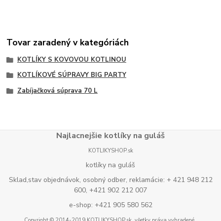
Tovar zaradený v kategóriách
KOTLÍKY S KOVOVOU KOTLINOU
KOTLÍKOVÉ SÚPRAVY BIG PARTY
Zabíjačková súprava 70 L
Najlacnejšie kotlíky na guláš
KOTLIKYSHOP.sk
kotlíky na guláš
Sklad,stav objednávok, osobný odber, reklamácie: + 421 948 212
600, +421 902 212 007
e-shop: +421 905 580 562
Copyright © 2014-2019 KOTLIKYSHOP.sk, všetky práva vyhradené..