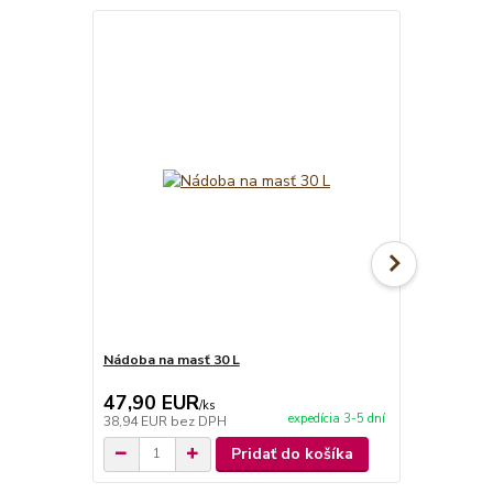
Nádoba na masť 30 L
Varecha 70 
47,90 EUR
5,90 EU
/
ks
expedícia 3-5 dní
38,94 EUR
bez DPH
4,80 EUR
be
Pridať do košíka