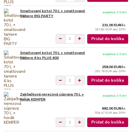
Smaltovaný kotol 70 L + smaltované
expedícia 3-5 dní
taniere BIG PARTY
231,00 EUR
/
ks
187,80 EUR
bez DPH
Pridať do košíka
Smaltovaný kotol 70 L + smaltované
expedícia 3-5 dní
taniere 6 ks PLUS 600
258,00 EUR
/
ks
209,76 EUR
bez DPH
Pridať do košíka
Zabíjačková nerezová súprava 70 L +
expedícia 3-5 dní
horák KEMPER
682,00 EUR
/
ks
554,47 EUR
bez DPH
Pridať do košíka