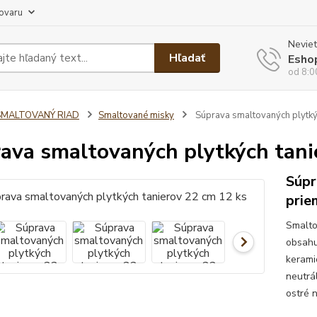
tovaru
Neviet
Hľadať
Esho
od 8:0
SMALTOVANÝ RIAD
Smaltované misky
Súprava smaltovaných plytký
ava smaltovaných plytkých tani
Súpr
prie
Smalto
obsahu
kerami
neutrá
ostré 