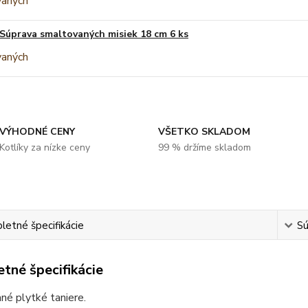
Súprava smaltovaných misiek 18 cm 6 ks
VÝHODNÉ CENY
VŠETKO SKLADOM
Kotlíky za nízke ceny
99 % držíme skladom
etné špecifikácie
Sú
tné špecifikácie
né plytké taniere.