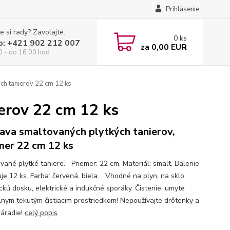
Prihlásenie
e si rady? Zavolajte.
0
ks
p: +421 902 212 007
za
0,00 EUR
0 - do 16:00 hod
ch tanierov 22 cm 12 ks
erov 22 cm 12 ks
ava smaltovaných plytkých tanierov,
mer 22 cm 12 ks
vané plytké taniere. Priemer: 22 cm. Materiál: smalt. Balenie
je 12 ks. Farba: červená, biela. Vhodné na plyn, na sklo
ckú dosku, elektrické a indukčné sporáky. Čistenie: umyte
lnym tekutým čistiacim prostriedkom! Nepoužívajte drôtenky a
náradie!
celý popis