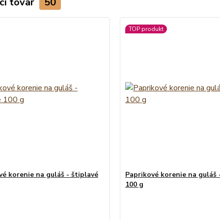
ci tovar
50
TOP produkt
vé korenie na guláš - štiplavé
Paprikové korenie na guláš 
100 g