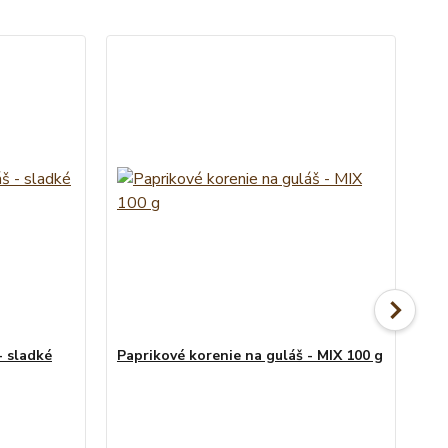
- sladké
Paprikové korenie na guláš - MIX 100 g
Pa