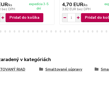
EUR
4,70 EUR
expedícia 3-5
exp
/
ks
/
ks
dní
R
bez DPH
3,82 EUR
bez DPH
Pridať do košíka
Pridať do ko
zaradený v kategóriách
TOVANÝ RIAD
Smaltované súpravy
Smal