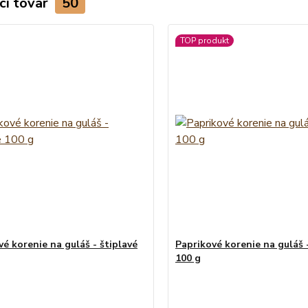
ci tovar
50
TOP produkt
vé korenie na guláš - štiplavé
Paprikové korenie na guláš 
100 g