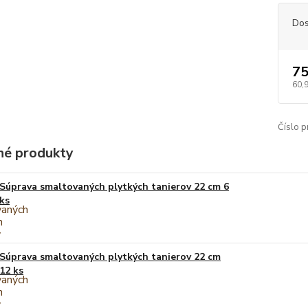
Dos
75
60,
Číslo p
é produkty
Súprava smaltovaných plytkých tanierov 22 cm 6
ks
Súprava smaltovaných plytkých tanierov 22 cm
12 ks