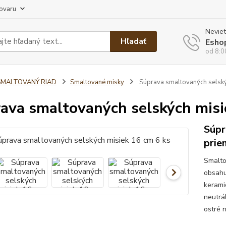
tovaru
Neviet
Hľadať
Esho
od 8:0
SMALTOVANÝ RIAD
Smaltované misky
Súprava smaltovaných selský
ava smaltovaných selských misi
Súpr
prie
Smalto
obsahu
kerami
neutrá
ostré 