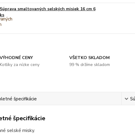
Súprava smaltovaných selských misiek 16 cm 6
ks
VÝHODNÉ CENY
VŠETKO SKLADOM
Kotlíky za nízke ceny
99 % držíme skladom
etné špecifikácie
Sú
tné špecifikácie
né selské misky.