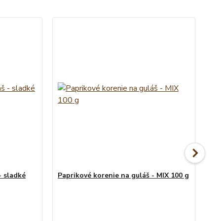
- sladké
Paprikové korenie na guláš - MIX 100 g
Pa