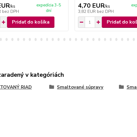
EUR
4,70 EUR
expedícia 3-5
exp
/
ks
/
ks
dní
R
bez DPH
3,82 EUR
bez DPH
Pridať do košíka
Pridať do ko
zaradený v kategóriách
TOVANÝ RIAD
Smaltované súpravy
Smal