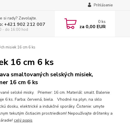
Prihlásenie
e si rady? Zavolajte.
0
ks
p: +421 902 212 007
za
0,00 EUR
0 - do 16:00 hod
ch misiek 16 cm 6 ks
ek 16 cm 6 ks
ava smaltovaných selských misiek,
mer 16 cm 6 ks
vané selské misky. Priemer: 16 cm. Materiál: smalt. Balenie
je 6 ks. Farba: červená, biela. Vhodné na plyn, na sklo
ckú dosku, elektrické a indukčné sporáky. Čistenie: umyte
lnym tekutým čistiacim prostriedkom! Nepoužívajte drôtenky a
náradie!
celý popis