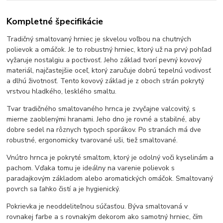
Kompletné špecifikácie
Tradičný smaltovaný hrniec je skvelou voľbou na chutných
polievok a omáčok. Je to robustný hrniec, ktorý už na prvý pohľad
vyžaruje nostalgiu a poctivosť. Jeho základ tvorí pevný kovový
materiál, najčastejšie oceľ, ktorý zaručuje dobrú tepelnú vodivosť
a dlhú životnosť. Tento kovový základ je z oboch strán pokrytý
vrstvou hladkého, lesklého smaltu.
Tvar tradičného smaltovaného hrnca je zvyčajne valcovitý, s
mierne zaoblenými hranami. Jeho dno je rovné a stabilné, aby
dobre sedel na rôznych typoch sporákov. Po stranách má dve
robustné, ergonomicky tvarované uši, tiež smaltované.
Vnútro hrnca je pokryté smaltom, ktorý je odolný voči kyselinám a
pachom. Vďaka tomu je ideálny na varenie polievok s
paradajkovým základom alebo aromatických omáčok. Smaltovaný
povrch sa ľahko čistí a je hygienický.
Pokrievka je neoddeliteľnou súčasťou. Býva smaltovaná v
rovnakej farbe a s rovnakým dekorom ako samotný hrniec, čím