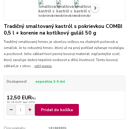
Tradičný smaltovaný kastról s pokrievkou COMBI
0,5 l + korenie na kotlíkový guláš 50 g
Tradičný smaltovaný hrniec je skvelou voľbou na chutných polievok a
omáčok. Je to robustný hrniec, ktorý už na prvý pohľad vyžaruje nostalgiu
a poctivosť. Jeho základ tvorí pevný kovový materiál, najčastejšie oceľ,
ktorý zaručuje dobrú tepelnú vodivosť a dlhú životnosť. Tento kovový
základ je z oboc...
celý popis
Dostupnosť
expedícia 3-5 dní
12,50 EUR
/
ks
10,16 EUR
bez DPH
Pridať do košíka
Číslo produktu:
181869955