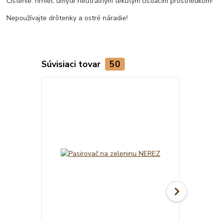
Čistenie: hrniec umyte neutrálnym tekutým čistiacim prostriedkom!
Nepoužívajte drôtenky a ostré náradie!
Súvisiaci tovar
50