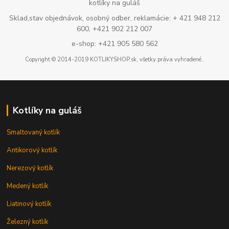
kotlíky na guláš
Sklad,stav objednávok, osobný odber, reklamácie: + 421 948 212
600, +421 902 212 007
e-shop: +421 905 580 562
Copyright © 2014-2019 KOTLIKYSHOP.sk, všetky práva vyhradené..
Kotlíky na guláš
Smaltovaný kotlík
Antikorový kotlík
Nerezový kotlík
Medený kotlík
Liatinový kotlík
Železný kotlík