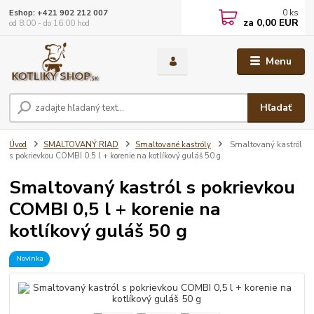
0
ks
Eshop: +421 902 212 007
za
0,00 EUR
od 8:00 - do 16:00 hod
Menu
Hľadať
Úvod
SMALTOVANÝ RIAD
Smaltované kastróly
Smaltovaný kastról
s pokrievkou COMBI 0,5 l + korenie na kotlíkový guláš 50 g
Smaltovaný kastról s pokrievkou
COMBI 0,5 l + korenie na
kotlíkový guláš 50 g
Novinka