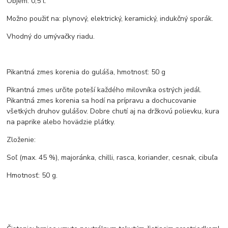
Objem: 0,5 l.
Možno použiť na: plynový, elektrický, keramický, indukčný sporák.
Vhodný do umývačky riadu.
Pikantná zmes korenia do guláša, hmotnosť: 50 g
Pikantná zmes určite poteší každého milovníka ostrých jedál.
Pikantná zmes korenia sa hodí na prípravu a dochucovanie
všetkých druhov gulášov. Dobre chutí aj na držkovú polievku, kura
na paprike alebo hovädzie plátky.
Zloženie:
Soľ (max. 45 %), majoránka, chilli, rasca, koriander, cesnak, cibuľa
Hmotnosť: 50 g.