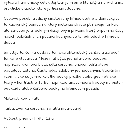
vytvára harmonický celok. Jej tvar je mierne klenutý a na vrchu má
praktické držadlo, ktoré je tiež smaltované.
Celkovo pôsobí tradičný smaltovaný hrniec útulne a domácky. Je
to kuchynský pomocník, ktorý nielenže skvele plní svoju funkciu,
ale zároveň je aj pekným dizajnovým prvkom, ktorý pripomína časy
našich babičiek a ich poctivú kuchyňu. Je to jednoducho hrniec s
dušou.
Smalt je to, čo mu dodáva ten charakteristický vzhľad a zároveň
funkčné vlastnosti. Môže mať sýtu, jednofarebnú podobu,
napríklad krémovú bielu, sýtu červenú, tmavomodrú alebo
pastelovo zelenú. Často býva zdobený jednoduchými, tradičnými
vzormi, ako sú jemné kvietky, bodky, prúžky alebo geometrické
tvary v kontrastnej farbe, napríklad tmavomodré kvietky na bielom
podklade alebo červené bodky na krémovom pozadí.
Materiál: kov, smalt.
Farba: zvonka červená, zvnútra mourovaný.
Veľkosť: priemer hrdla: 12 cm.