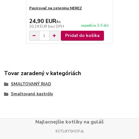
Pasirovač na zeleninu NEREZ
Pasirovač n
24,90 EUR
19,90 E
/
ks
expedícia 3-5 dní
20,24 EUR
bez DPH
16,18 EUR
b
Pridať do košíka
Tovar zaradený v kategóriách
SMALTOVANÝ RIAD
Smaltované kastróly
Najlacnejšie kotlíky na guláš
KOTLIKYSHOP.sk