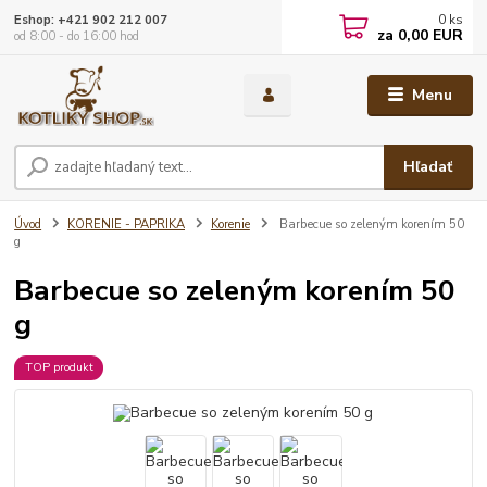
0
ks
Eshop: +421 902 212 007
za
0,00 EUR
od 8:00 - do 16:00 hod
Menu
Hľadať
Úvod
KORENIE - PAPRIKA
Korenie
Barbecue so zeleným korením 50
g
Barbecue so zeleným korením 50
g
TOP produkt