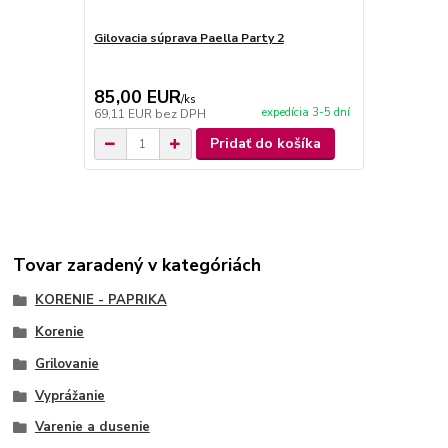
Gilovacia súprava Paella Party 2
Gilovacia sú
85,00 EUR
85,00 E
/
ks
expedícia 3-5 dní
69,11 EUR
bez DPH
69,11 EUR
b
Pridať do košíka
Tovar zaradený v kategóriách
KORENIE - PAPRIKA
Korenie
Grilovanie
Vyprážanie
Varenie a dusenie