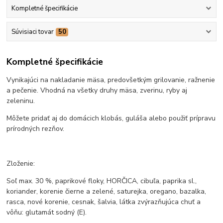
Kompletné špecifikácie
Súvisiaci tovar
50
Kompletné špecifikácie
Vynikajúci na nakladanie mäsa, predovšetkým grilovanie, ražnenie
a pečenie. Vhodná na všetky druhy mäsa, zverinu, ryby aj
zeleninu.
Môžete pridať aj do domácich klobás, guláša alebo použiť prípravu
prírodných rezňov.
Zloženie:
Soľ max. 30 %, paprikové floky, HORČICA, cibuľa, paprika sl.,
koriander, korenie čierne a zelené, saturejka, oregano, bazalka,
rasca, nové korenie, cesnak, šalvia, látka zvýrazňujúca chuť a
vôňu: glutamát sodný (E).