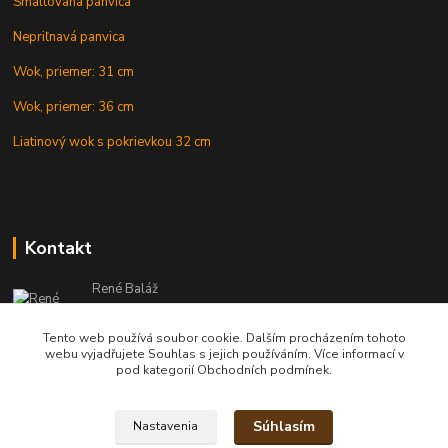
Smaltovaná panvica
Nepriľnavá panvica
Wok, priemer: 31 cm
Wok, priemer: 36 cm
Liatinový wok s pokrievkou 32 cm
Kontakt
René Baláž
Eshop: +421 902 212 007
od 8:00 - do 16:00 hod
Tento web používá soubor cookie. Dalším procházením tohoto
webu vyjadřujete Souhlas s jejich používáním. Více informací v
info@kotlikyshop.sk
pod kategorií Obchodních podmínek.
Súhlasím
Nastavenia