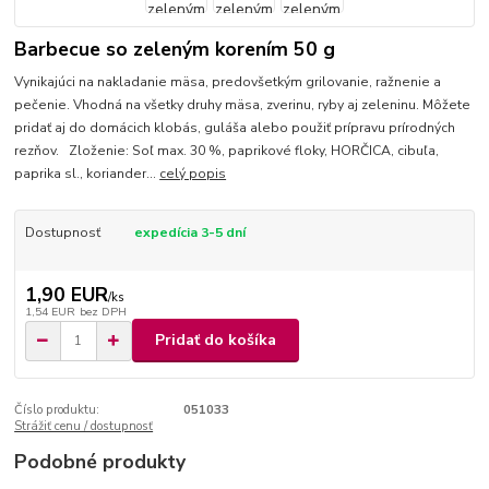
Barbecue so zeleným korením 50 g
Vynikajúci na nakladanie mäsa, predovšetkým grilovanie, ražnenie a
pečenie. Vhodná na všetky druhy mäsa, zverinu, ryby aj zeleninu. Môžete
pridať aj do domácich klobás, guláša alebo použiť prípravu prírodných
rezňov. Zloženie: Soľ max. 30 %, paprikové floky, HORČICA, cibuľa,
paprika sl., koriander...
celý popis
Dostupnosť
expedícia 3-5 dní
1,90 EUR
/
ks
1,54 EUR
bez DPH
Pridať do košíka
Číslo produktu:
051033
Strážiť cenu / dostupnosť
Podobné produkty