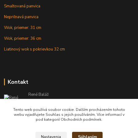
Smaltovaná panvica
Nepriľnavá panvica
Wok, priemer: 31 cm
Wok, priemer: 36 cm
Liatinový wok s pokrievkou 32 cm
Kontakt
René Baláž
Eshop: +421 902 212 007
od 8:00 - do 16:00 hod
Tento web používá soubor cookie. Dalším procházením tohoto
webu vyjadřujete Souhlas s jejich používáním. Více informací v
info@kotlikyshop.sk
pod kategorií Obchodních podmínek.
Súhlasím
Nastavenia