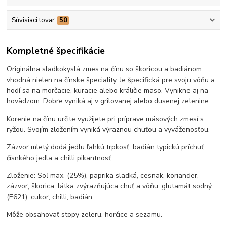
Súvisiaci tovar
50
Kompletné špecifikácie
Originálna sladkokyslá zmes na čínu so škoricou a badiánom
vhodná nielen na čínske špeciality. Je špecifická pre svoju vôňu a
hodí sa na morčacie, kuracie alebo králičie mäso. Vynikne aj na
hovädzom. Dobre vyniká aj v grilovanej alebo dusenej zelenine.
Korenie na čínu určite využijete pri príprave mäsových zmesí s
ryžou. Svojím zložením vyniká výraznou chuťou a vyváženosťou.
Zázvor mletý dodá jedlu ľahkú trpkosť, badián typickú príchuť
čísnkého jedla a chilli pikantnosť.
Zloženie: Soľ max. (25%), paprika sladká, cesnak, koriander,
zázvor, škorica, látka zvýrazňujúca chuť a vôňu: glutamát sodný
(E621), cukor, chilli, badián.
Môže obsahovať stopy zeleru, horčice a sezamu.