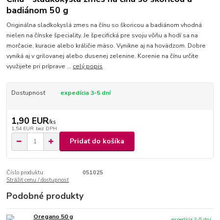
badiánom 50 g
Originálna sladkokyslá zmes na čínu so škoricou a badiánom vhodná
nielen na čínske špeciality. Je špecifická pre svoju vôňu a hodí sa na
morčacie, kuracie alebo králičie mäso. Vynikne aj na hovädzom. Dobre
vyniká aj v grilovanej alebo dusenej zelenine. Korenie na čínu určite
využijete pri príprave ...
celý popis
Dostupnosť
expedícia 3-5 dní
1,90 EUR
/
ks
1,54 EUR
bez DPH
Pridať do košíka
Číslo produktu:
051025
Strážiť cenu / dostupnosť
Podobné produkty
Oregano 50 g
expedícia 3-5 dní