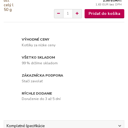
2,00 EUR
/
ks
1,63 EUR
bez DPH
Pridať do košíka
VÝHODNÉ CENY
Kotlíky za nízke ceny
VŠETKO SKLADOM
99 % držíme skladom
ZÁKAZNÍCKA PODPORA
Stačí zavolať
RÝCHLE DODANIE
Doručenie do 3 až 5 dní
Kompletné špecifikácie