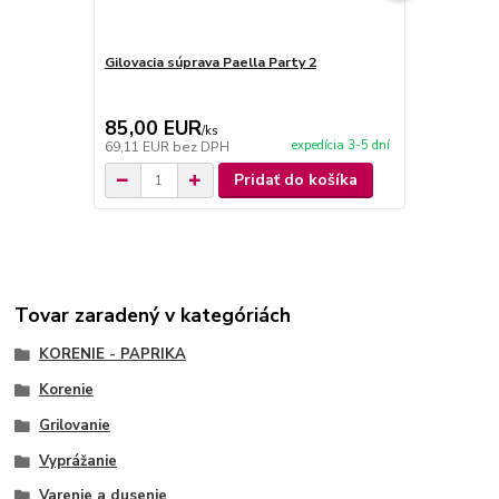
Gilovacia súprava Paella Party 2
Gilovacia sú
85,00 EUR
85,00 E
/
ks
expedícia 3-5 dní
69,11 EUR
bez DPH
69,11 EUR
b
Pridať do košíka
Tovar zaradený v kategóriách
KORENIE - PAPRIKA
Korenie
Grilovanie
Vyprážanie
Varenie a dusenie