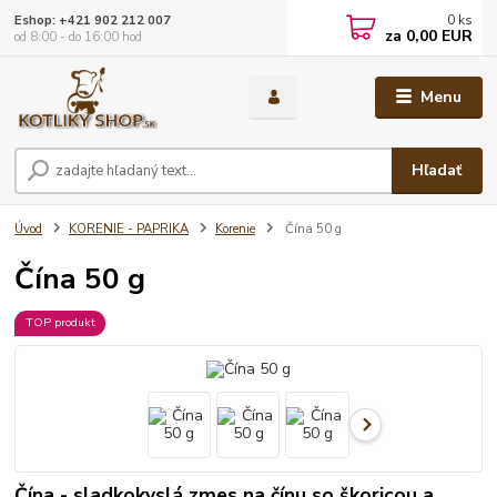
0
ks
Eshop: +421 902 212 007
za
0,00 EUR
od 8:00 - do 16:00 hod
Menu
Hľadať
Úvod
KORENIE - PAPRIKA
Korenie
Čína 50 g
Čína 50 g
TOP produkt
Čína - sladkokyslá zmes na čínu so škoricou a