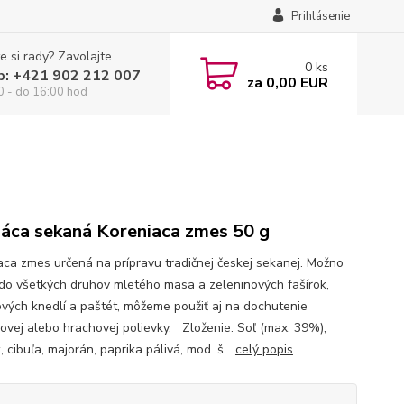
Prihlásenie
e si rady? Zavolajte.
0
ks
p: +421 902 212 007
za
0,00 EUR
0 - do 16:00 hod
ca sekaná Koreniaca zmes 50 g
aca zmes určená na prípravu tradičnej českej sekanej. Možno
 do všetkých druhov mletého mäsa a zeleninových fašírok,
vých knedlí a paštét, môžeme použiť aj na dochutenie
ovej alebo hrachovej polievky. Zloženie: Soľ (max. 39%),
 cibuľa, majorán, paprika pálivá, mod. š...
celý popis