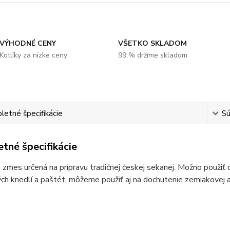
VÝHODNÉ CENY
VŠETKO SKLADOM
Kotlíky za nízke ceny
99 % držíme skladom
etné špecifikácie
Sú
tné špecifikácie
 zmes určená na prípravu tradičnej českej sekanej. Možno použiť
h knedlí a paštét, môžeme použiť aj na dochutenie zemiakovej a