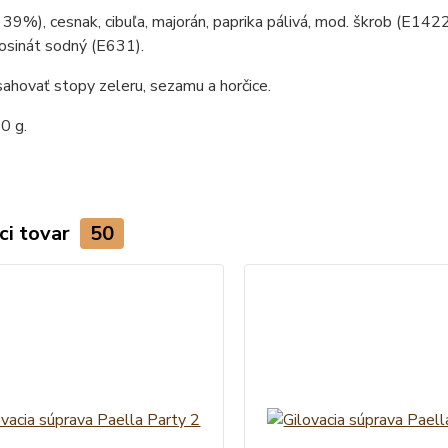
 39%), cesnak, cibuľa, majorán, paprika pálivá, mod. škrob (E1422), 
nosinát sodný (E631).
hovať stopy zeleru, sezamu a horčice.
0 g.
ci tovar
50