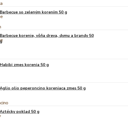
Barbecue so zeleným korením 50 g
Barbecue korenie, vôňa dreva, dymu a brandy 50
g
Habibi zmes korenia 50 g
Aglio olio peperoncino koreniaca zmes 50 g
Aztécky poklad 50 g