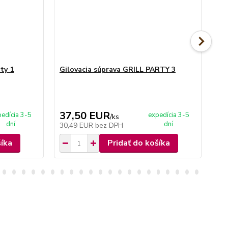
ty 1
Gilovacia súprava GRILL PARTY 3
Gi
37,50 EUR
3
edícia 3-5
expedícia 3-5
/
ks
dní
dní
30,49 EUR
bez DPH
31
šíka
Pridať do košíka