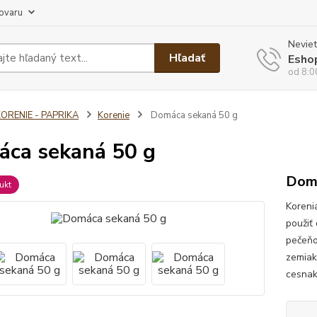
tovaru
Neviet
Hľadať
Esho
od 8:0
ORENIE - PAPRIKA
Korenie
Domáca sekaná 50 g
ca sekaná 50 g
Domá
ukt
Koreni
použiť
pečeňo
zemiak
cesnak,