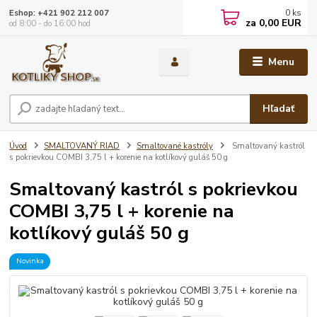
0
ks
Eshop: +421 902 212 007
za
0,00 EUR
od 8:00 - do 16:00 hod
Menu
Hľadať
Úvod
SMALTOVANÝ RIAD
Smaltované kastróly
Smaltovaný kastról
s pokrievkou COMBI 3,75 l + korenie na kotlíkový guláš 50 g
Smaltovaný kastról s pokrievkou
COMBI 3,75 l + korenie na
kotlíkový guláš 50 g
Novinka