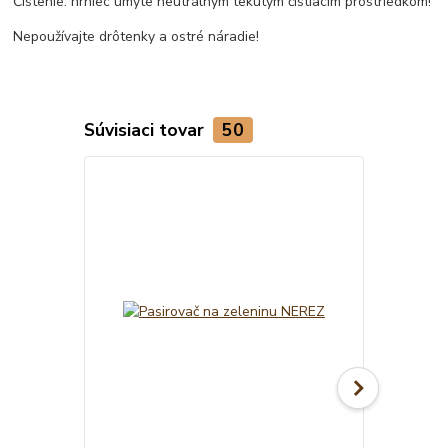
Čistenie: hrniec umyte neutrálnym tekutým čistiacim prostriedkom!
Nepoužívajte drôtenky a ostré náradie!
Súvisiaci tovar
50