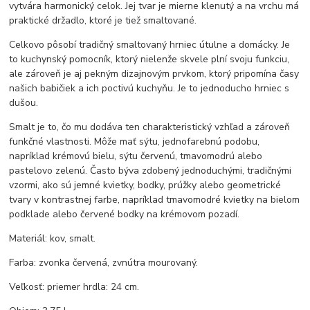
vytvára harmonický celok. Jej tvar je mierne klenutý a na vrchu má
praktické držadlo, ktoré je tiež smaltované.
Celkovo pôsobí tradičný smaltovaný hrniec útulne a domácky. Je
to kuchynský pomocník, ktorý nielenže skvele plní svoju funkciu,
ale zároveň je aj pekným dizajnovým prvkom, ktorý pripomína časy
našich babičiek a ich poctivú kuchyňu. Je to jednoducho hrniec s
dušou.
Smalt je to, čo mu dodáva ten charakteristický vzhľad a zároveň
funkčné vlastnosti. Môže mať sýtu, jednofarebnú podobu,
napríklad krémovú bielu, sýtu červenú, tmavomodrú alebo
pastelovo zelenú. Často býva zdobený jednoduchými, tradičnými
vzormi, ako sú jemné kvietky, bodky, prúžky alebo geometrické
tvary v kontrastnej farbe, napríklad tmavomodré kvietky na bielom
podklade alebo červené bodky na krémovom pozadí.
Materiál: kov, smalt.
Farba: zvonka červená, zvnútra mourovaný.
Veľkosť: priemer hrdla: 24 cm.