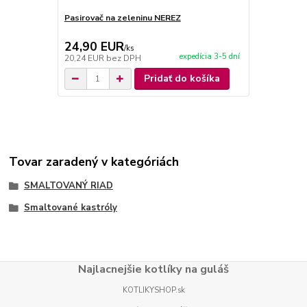
Pasirovač na zeleninu NEREZ
Pasirovač n
24,90 EUR
19,90 E
/
ks
expedícia 3-5 dní
20,24 EUR
bez DPH
16,18 EUR
b
Pridať do košíka
Tovar zaradený v kategóriách
SMALTOVANÝ RIAD
Smaltované kastróly
Najlacnejšie kotlíky na guláš
KOTLIKYSHOP.sk