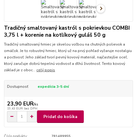
Tradičný smaltovaný kastról s pokrievkou COMBI
3,75 l + korenie na kotlíkový guláš 50 g
Tradičný smaltovaný hrniec je skvelou voľbou na chutných polievok a
omáčok. Je to robustný hrniec, ktorý už na prvý pohľad vyžaruje nostalgiu
a poctivosť. Jeho základ tvorí pevný kovový materiál, najčastejšie oceľ,
ktorý zaručuje dobrú tepelnú vodivosť a dlhú životnosť. Tento kovový
základ je z oboc...
celý popis
Dostupnosť
expedícia 3-5 dní
23,90 EUR
/
ks
19,43 EUR
bez DPH
Pridať do košíka
Číslo produktu:
781489955