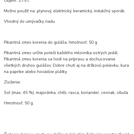
Objem: 3,75 l.
Možno použiť na: plynový, elektrický, keramický, indukčný sporák.
Vhodný do umývačky riadu.
Pikantná zmes korenia do guláša, hmotnosť: 50 g
Pikantná zmes určite poteší každého milovníka ostrých jedál.
Pikantná zmes korenia sa hodí na prípravu a dochucovanie
všetkých druhov gulášov. Dobre chutí aj na držkovú polievku, kura
na paprike alebo hovädzie plátky.
Zloženie:
Soľ (max. 45 %), majoránka, chilli, rasca, koriander, cesnak, cibuľa
Hmotnosť: 50 g.