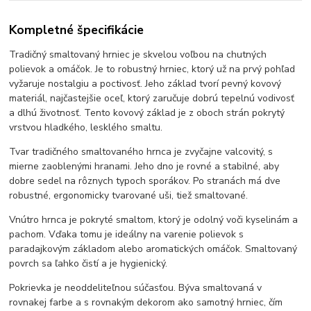
Kompletné špecifikácie
Tradičný smaltovaný hrniec je skvelou voľbou na chutných
polievok a omáčok. Je to robustný hrniec, ktorý už na prvý pohľad
vyžaruje nostalgiu a poctivosť. Jeho základ tvorí pevný kovový
materiál, najčastejšie oceľ, ktorý zaručuje dobrú tepelnú vodivosť
a dlhú životnosť. Tento kovový základ je z oboch strán pokrytý
vrstvou hladkého, lesklého smaltu.
Tvar tradičného smaltovaného hrnca je zvyčajne valcovitý, s
mierne zaoblenými hranami. Jeho dno je rovné a stabilné, aby
dobre sedel na rôznych typoch sporákov. Po stranách má dve
robustné, ergonomicky tvarované uši, tiež smaltované.
Vnútro hrnca je pokryté smaltom, ktorý je odolný voči kyselinám a
pachom. Vďaka tomu je ideálny na varenie polievok s
paradajkovým základom alebo aromatických omáčok. Smaltovaný
povrch sa ľahko čistí a je hygienický.
Pokrievka je neoddeliteľnou súčasťou. Býva smaltovaná v
rovnakej farbe a s rovnakým dekorom ako samotný hrniec, čím