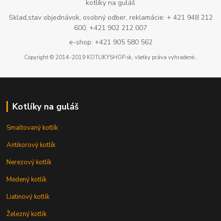
kotlíky na guláš
Sklad,stav objednávok, osobný odber, reklamácie: + 421 948 212
600, +421 902 212 007
e-shop: +421 905 580 562
Copyright © 2014-2019 KOTLIKYSHOP.sk, všetky práva vyhradené..
Kotlíky na guláš
Smaltovaný kotlík
Antikorový kotlík
Nerezový kotlík
Medený kotlík
Liatinový kotlík
Železný kotlík