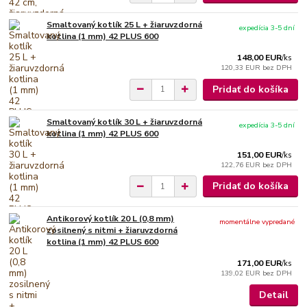
Smaltovaný kotlík 25 L + žiaruvzdorná
expedícia 3-5 dní
kotlina (1 mm) 42 PLUS 600
148,00 EUR
/
ks
120,33 EUR
bez DPH
Pridať do košíka
Smaltovaný kotlík 30 L + žiaruvzdorná
expedícia 3-5 dní
kotlina (1 mm) 42 PLUS 600
151,00 EUR
/
ks
122,76 EUR
bez DPH
Pridať do košíka
Antikorový kotlík 20 L (0,8 mm)
momentálne vypredané
zosilnený s nitmi + žiaruvzdorná
kotlina (1 mm) 42 PLUS 600
171,00 EUR
/
ks
139,02 EUR
bez DPH
Detail