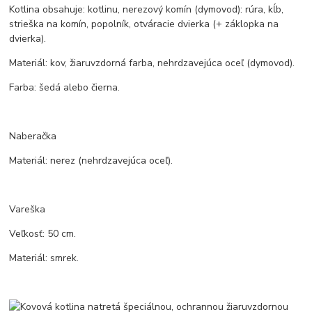
Kotlina obsahuje: kotlinu, nerezový komín (dymovod): rúra, kĺb,
strieška na komín, popolník, otváracie dvierka (+ záklopka na
dvierka).
Materiál: kov, žiaruvzdorná farba, nehrdzavejúca oceľ (dymovod).
Farba: šedá alebo čierna.
Naberačka
Materiál: nerez (nehrdzavejúca oceľ).
Vareška
Veľkosť: 50 cm.
Materiál: smrek.