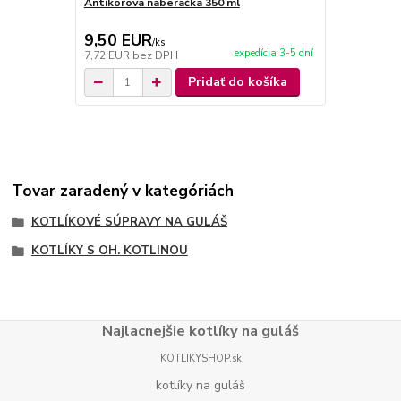
Antikorová naberačka 350 ml
Horák 7 kW 
príslušenst
9,50 EUR
65,00 E
/
ks
expedícia 3-5 dní
7,72 EUR
bez DPH
52,85 EUR
b
Pridať do košíka
Tovar zaradený v kategóriách
KOTLÍKOVÉ SÚPRAVY NA GULÁŠ
KOTLÍKY S OH. KOTLINOU
Najlacnejšie kotlíky na guláš
KOTLIKYSHOP.sk
kotlíky na guláš