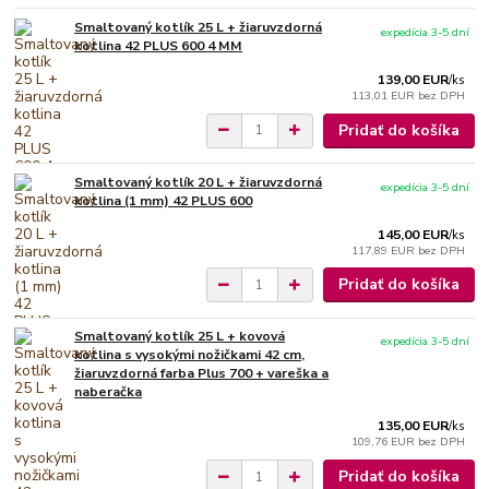
Smaltovaný kotlík 25 L + žiaruvzdorná
expedícia 3-5 dní
kotlina 42 PLUS 600 4 MM
139,00 EUR
/
ks
113,01 EUR
bez DPH
Pridať do košíka
Smaltovaný kotlík 20 L + žiaruvzdorná
expedícia 3-5 dní
kotlina (1 mm) 42 PLUS 600
145,00 EUR
/
ks
117,89 EUR
bez DPH
Pridať do košíka
Smaltovaný kotlík 25 L + kovová
expedícia 3-5 dní
kotlina s vysokými nožičkami 42 cm,
žiaruvzdorná farba Plus 700 + vareška a
naberačka
135,00 EUR
/
ks
109,76 EUR
bez DPH
Pridať do košíka