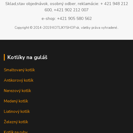
Sklad,stav objednávok, osobný odber, reklamácie: + 421 948 212
600, +421 902 212 007
e-shop: +421 905 580 562
Copyright © 2014-2019 KOTLIKYSHOP.sk, všetky práva vyhradené..
Kotlíky na guláš
Smaltovaný kotlík
Antikorový kotlík
Nerezový kotlík
Medený kotlík
Liatinový kotlík
Železný kotlík
Kotlík na ryby