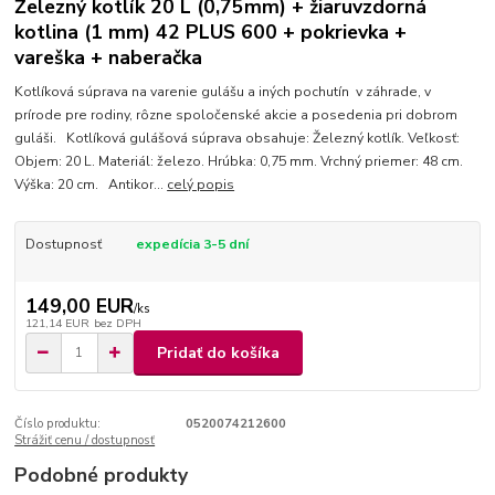
Železný kotlík 20 L (0,75mm) + žiaruvzdorná
kotlina (1 mm) 42 PLUS 600 + pokrievka +
vareška + naberačka
Kotlíková súprava na varenie gulášu a iných pochutín v záhrade, v
prírode pre rodiny, rôzne spoločenské akcie a posedenia pri dobrom
guláši. Kotlíková gulášová súprava obsahuje: Železný kotlík. Veľkosť:
Objem: 20 L. Materiál: železo. Hrúbka: 0,75 mm. Vrchný priemer: 48 cm.
Výška: 20 cm. Antikor...
celý popis
Dostupnosť
expedícia 3-5 dní
149,00 EUR
/
ks
121,14 EUR
bez DPH
Pridať do košíka
Číslo produktu:
0520074212600
Strážiť cenu / dostupnosť
Podobné produkty