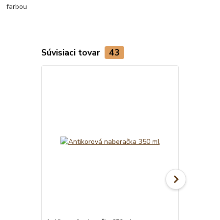
Súvisiaci tovar
43
TOP produkt
Akcia