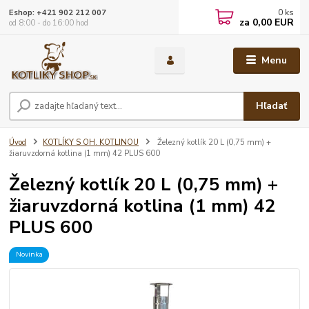
0
ks
Eshop: +421 902 212 007
za
0,00 EUR
od 8:00 - do 16:00 hod
Menu
Hľadať
Úvod
KOTLÍKY S OH. KOTLINOU
Železný kotlík 20 L (0,75 mm) +
žiaruvzdorná kotlina (1 mm) 42 PLUS 600
Železný kotlík 20 L (0,75 mm) +
žiaruvzdorná kotlina (1 mm) 42
PLUS 600
Novinka