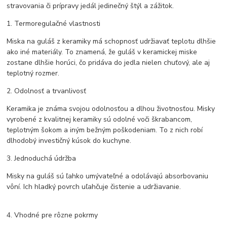
stravovania či prípravy jedál jedinečný štýl a zážitok.
1. Termoregulačné vlastnosti
Miska na guláš z keramiky má schopnosť udržiavať teplotu dlhšie
ako iné materiály. To znamená, že guláš v keramickej miske
zostane dlhšie horúci, čo pridáva do jedla nielen chuťový, ale aj
teplotný rozmer.
2. Odolnosť a trvanlivosť
Keramika je známa svojou odolnosťou a dlhou životnosťou. Misky
vyrobené z kvalitnej keramiky sú odolné voči škrabancom,
teplotným šokom a iným bežným poškodeniam. To z nich robí
dlhodobý investičný kúsok do kuchyne.
3. Jednoduchá údržba
Misky na guláš sú ľahko umývateľné a odolávajú absorbovaniu
vôní. Ich hladký povrch uľahčuje čistenie a udržiavanie.
4. Vhodné pre rôzne pokrmy