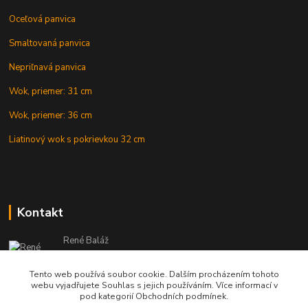
Oceľová panvica
Smaltovaná panvica
Nepriľnavá panvica
Wok, priemer: 31 cm
Wok, priemer: 36 cm
Liatinový wok s pokrievkou 32 cm
Kontakt
René Baláž
Eshop: +421 902 212 007
od 8:00 - do 16:00 hod
Tento web používá soubor cookie. Dalším procházením tohoto
webu vyjadřujete Souhlas s jejich používáním. Více informací v
info@kotlikyshop.sk
pod kategorií Obchodních podmínek.