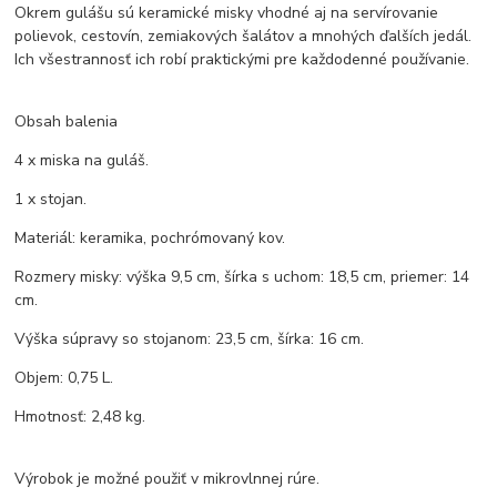
Okrem gulášu sú keramické misky vhodné aj na servírovanie
polievok, cestovín, zemiakových šalátov a mnohých ďalších jedál.
Ich všestrannosť ich robí praktickými pre každodenné používanie.
Obsah balenia
4 x miska na guláš.
1 x stojan.
Materiál: keramika, pochrómovaný kov.
Rozmery misky: výška 9,5 cm, šírka s uchom: 18,5 cm, priemer: 14
cm.
Výška súpravy so stojanom: 23,5 cm, šírka: 16 cm.
Objem: 0,75 L.
Hmotnosť: 2,48 kg.
Výrobok je možné použiť v mikrovlnnej rúre.