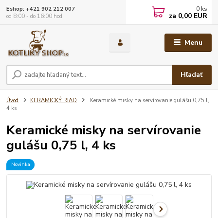
0
ks
Eshop: +421 902 212 007
za
0,00 EUR
od 8:00 - do 16:00 hod
Menu
Hľadať
Úvod
KERAMICKÝ RIAD
Keramické misky na servírovanie gulášu 0,75 l,
4 ks
Keramické misky na servírovanie
gulášu 0,75 l, 4 ks
Novinka