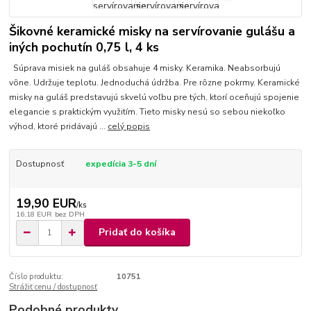
Šikovné keramické misky na servírovanie gulášu a
iných pochutín 0,75 l, 4 ks
Súprava misiek na guláš obsahuje 4 misky. Keramika. Neabsorbujú
vône. Udržuje teplotu. Jednoduchá údržba. Pre rôzne pokrmy. Keramické
misky na guláš predstavujú skvelú voľbu pre tých, ktorí oceňujú spojenie
elegancie s praktickým využitím. Tieto misky nesú so sebou niekoľko
výhod, ktoré pridávajú ...
celý popis
Dostupnosť
expedícia 3-5 dní
19,90 EUR
/
ks
16,18 EUR
bez DPH
Pridať do košíka
Číslo produktu:
10751
Strážiť cenu / dostupnosť
Podobné produkty