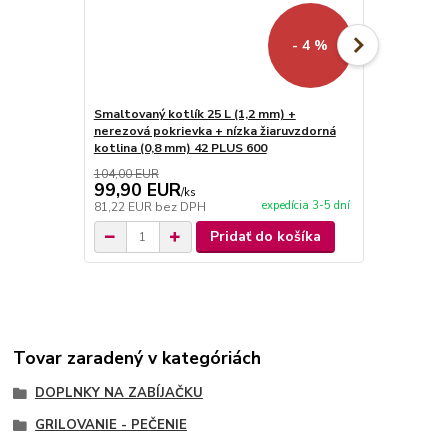
- 4 %
Smaltovaný kotlík 25 L (1,2 mm) +
Nerezový ko
nerezová pokrievka + nízka žiaruvzdorná
kotlina 42 
kotlina (0,8 mm) 42 PLUS 600
104,00 EUR
177,00 EUR
99,90 EUR
149,00 
/
ks
expedícia 3-5 dní
81,22 EUR
bez DPH
121,14 EUR
Pridať do košíka
Tovar zaradený v kategóriách
DOPLNKY NA ZABÍJAČKU
GRILOVANIE - PEČENIE