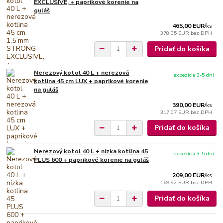
EXCLUSIVE, + paprikové korenie na
guláš
465,00 EUR
/
ks
378,05 EUR
bez DPH
Pridať do košíka
Nerezový kotol 40 L + nerezová
expedícia 3-5 dní
kotlina 45 cm LUX + paprikové korenie
na guláš
390,00 EUR
/
ks
317,07 EUR
bez DPH
Pridať do košíka
Nerezový kotol 40 L + nízka kotlina 45
expedícia 3-5 dní
PLUS 600 + paprikové korenie na guláš
209,00 EUR
/
ks
169,92 EUR
bez DPH
Pridať do košíka