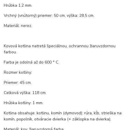
Hrúbka 1,2 mm.
Vrchný (vnútorný) priemer: 50 cm, výška: 28,5 cm.
Materiál: nerez.
Kovová kotlina natretá špeciálnou, ochrannou žiaruvzdornou
farbou.
Farba je odolná až do 600 ° C.
Rozmer kotliny:
Priemer: 45 cm.
Celková výška: 118 cm.
Hrúbka kotliny: 1 mm.
Kotlina obsahuje: kotlinu, komín (dymovod): rúra, kĺb, strieška na
komín, popolník, otváracie dvierka (+ záklopka na dvierka).
Materiál: kov, žiaruvzdorná farba.