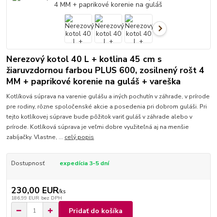
Nerezový kotol 40 L + kotlina 45 cm s
žiaruvzdornou farbou PLUS 600, zosilnený rošt 4
MM + paprikové korenie na guláš + vareška
Kotlíková súprava na varenie gulášu a iných pochutín v záhrade, v prírode
pre rodiny, rôzne spoločenské akcie a posedenia pri dobrom guláši. Pri
tejto kotlíkovej súprave bude pôžitok variť guláš v záhrade alebo v
prírode. Kotlíková súprava je veľmi dobre využiteľná aj na menšie
zabíjačky. Vlastne, ...
celý popis
Dostupnosť
expedícia 3-5 dní
230,00 EUR
/
ks
186,99 EUR
bez DPH
Pridať do košíka