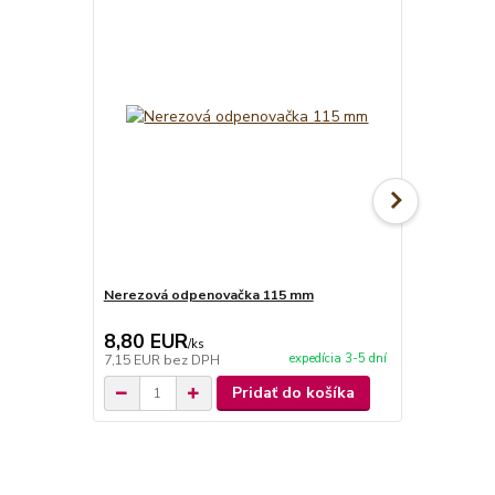
Nerezová odpenovačka 115 mm
Smaltovaná
8,80 EUR
6,50 EU
/
ks
expedícia 3-5 dní
7,15 EUR
bez DPH
5,28 EUR
be
Pridať do košíka