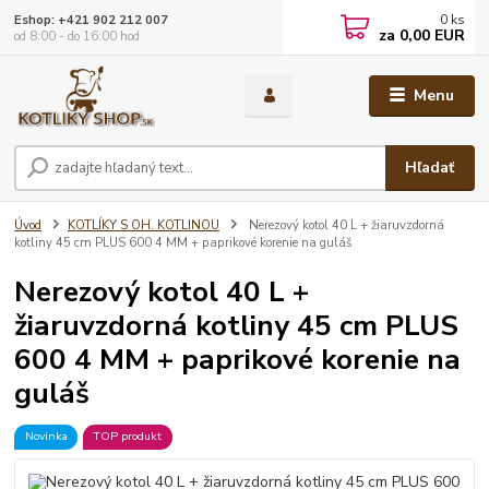
0
ks
Eshop: +421 902 212 007
za
0,00 EUR
od 8:00 - do 16:00 hod
Menu
Hľadať
Úvod
KOTLÍKY S OH. KOTLINOU
Nerezový kotol 40 L + žiaruvzdorná
kotliny 45 cm PLUS 600 4 MM + paprikové korenie na guláš
Nerezový kotol 40 L +
žiaruvzdorná kotliny 45 cm PLUS
600 4 MM + paprikové korenie na
guláš
Novinka
TOP produkt