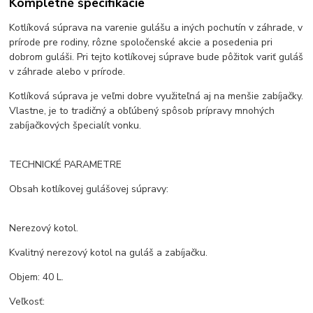
Kompletné špecifikácie
Kotlíková súprava na varenie gulášu a iných pochutín v záhrade, v
prírode pre rodiny, rôzne spoločenské akcie a posedenia pri
dobrom guláši. Pri tejto kotlíkovej súprave bude pôžitok variť guláš
v záhrade alebo v prírode.
Kotlíková súprava je veľmi dobre využiteľná aj na menšie zabíjačky.
Vlastne, je to tradičný a obľúbený spôsob prípravy mnohých
zabíjačkových špecialít vonku.
TECHNICKÉ PARAMETRE
Obsah kotlíkovej gulášovej súpravy:
Nerezový kotol.
Kvalitný nerezový kotol na guláš a zabíjačku.
Objem: 40 L.
Veľkosť: