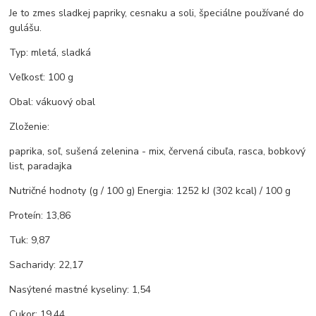
Je to zmes sladkej papriky, cesnaku a soli, špeciálne používané do
gulášu.
Typ: mletá, sladká
Veľkosť: 100 g
Obal: vákuový obal
Zloženie:
paprika, soľ, sušená zelenina - mix, červená cibuľa, rasca, bobkový
list, paradajka
Nutričné hodnoty (g / 100 g) Energia: 1252 kJ (302 kcal) / 100 g
Proteín: 13,86
Tuk: 9,87
Sacharidy: 22,17
Nasýtené mastné kyseliny: 1,54
Cukor: 19,44