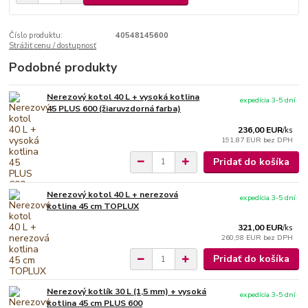
Číslo produktu:
40548145600
Strážiť cenu / dostupnosť
Podobné produkty
Nerezový kotol 40 L + vysoká kotlina
expedícia 3-5 dní
45 PLUS 600 (žiaruvzdorná farba)
236,00 EUR
/
ks
191,87 EUR
bez DPH
Pridať do košíka
Nerezový kotol 40 L + nerezová
expedícia 3-5 dní
kotlina 45 cm TOPLUX
321,00 EUR
/
ks
260,98 EUR
bez DPH
Pridať do košíka
Nerezový kotlík 30 L (1,5 mm) + vysoká
expedícia 3-5 dní
kotlina 45 cm PLUS 600