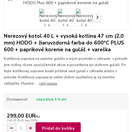
Nerezový kotol 40 L + vysoká kotlina 47 cm (2,0
mm) HODO + žiaruvzdorná farba do 600°C PLUS
600 + paprikové korenie na guláš + vareška
Kotlíková súprava na varenie gulášu a iných pochutín v záhrade, v prírode
pre rodiny, rôzne spoločenské akcie a posedenia pri dobrom guláši. Pri
tejto kotlíkovej súprave bude pôžitok variť guláš v záhrade alebo v
prírode. Kotlíková súprava je veľmi dobre využiteľná aj na menšie
zabíjačky. Vlastne, ...
celý popis
Dostupnosť
expedícia 3-5 dní
299,00 EUR
/
ks
243,09 EUR
bez DPH
Pridať do košíka