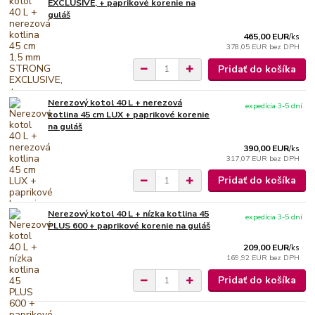
EXCLUSIVE, + paprikové korenie na
guláš
465,00 EUR
/
ks
378,05 EUR
bez DPH
Pridať do košíka
Nerezový kotol 40 L + nerezová
expedícia 3-5 dní
kotlina 45 cm LUX + paprikové korenie
na guláš
390,00 EUR
/
ks
317,07 EUR
bez DPH
Pridať do košíka
Nerezový kotol 40 L + nízka kotlina 45
expedícia 3-5 dní
PLUS 600 + paprikové korenie na guláš
209,00 EUR
/
ks
169,92 EUR
bez DPH
Pridať do košíka