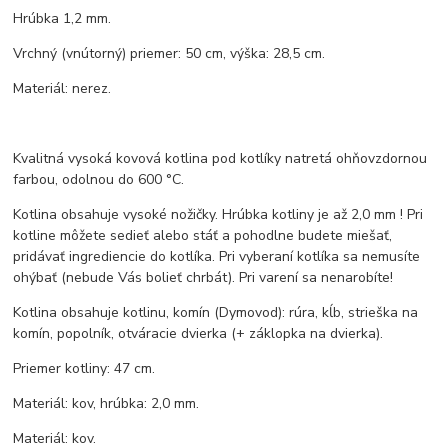
Hrúbka 1,2 mm.
Vrchný (vnútorný) priemer: 50 cm, výška: 28,5 cm.
Materiál: nerez.
Kvalitná vysoká kovová kotlina pod kotlíky natretá ohňovzdornou
farbou, odolnou do 600 °C.
Kotlina obsahuje vysoké nožičky. Hrúbka kotliny je až 2,0 mm ! Pri
kotline môžete sedieť alebo stáť a pohodlne budete miešať,
pridávať ingrediencie do kotlíka. Pri vyberaní kotlíka sa nemusíte
ohýbať (nebude Vás bolieť chrbát). Pri varení sa nenarobíte!
Kotlina obsahuje kotlinu, komín (Dymovod): rúra, kĺb, strieška na
komín, popolník, otváracie dvierka (+ záklopka na dvierka).
Priemer kotliny: 47 cm.
Materiál: kov, hrúbka: 2,0 mm.
Materiál: kov.