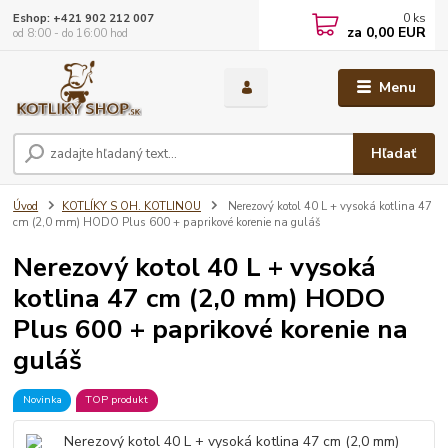
0
ks
Eshop: +421 902 212 007
za
0,00 EUR
od 8:00 - do 16:00 hod
Menu
Hľadať
Úvod
KOTLÍKY S OH. KOTLINOU
Nerezový kotol 40 L + vysoká kotlina 47
cm (2,0 mm) HODO Plus 600 + paprikové korenie na guláš
Nerezový kotol 40 L + vysoká
kotlina 47 cm (2,0 mm) HODO
Plus 600 + paprikové korenie na
guláš
Novinka
TOP produkt