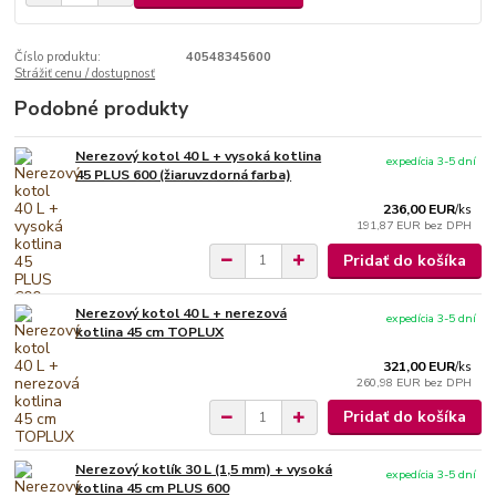
Číslo produktu:
40548345600
Strážiť cenu / dostupnosť
Podobné produkty
Nerezový kotol 40 L + vysoká kotlina
expedícia 3-5 dní
45 PLUS 600 (žiaruvzdorná farba)
236,00 EUR
/
ks
191,87 EUR
bez DPH
Pridať do košíka
Nerezový kotol 40 L + nerezová
expedícia 3-5 dní
kotlina 45 cm TOPLUX
321,00 EUR
/
ks
260,98 EUR
bez DPH
Pridať do košíka
Nerezový kotlík 30 L (1,5 mm) + vysoká
expedícia 3-5 dní
kotlina 45 cm PLUS 600