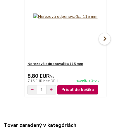
Nerezová odpenovačka 115 mm
Smaltovaná
8,80 EUR
6,50 EU
/
ks
expedícia 3-5 dní
7,15 EUR
bez DPH
5,28 EUR
be
Pridať do košíka
Tovar zaradený v kategóriách