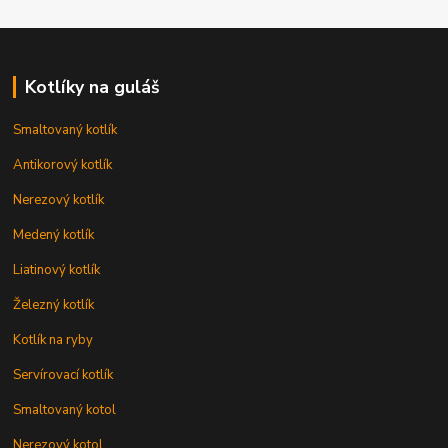
Kotlíky na guláš
Smaltovaný kotlík
Antikorový kotlík
Nerezový kotlík
Medený kotlík
Liatinový kotlík
Železný kotlík
Kotlík na ryby
Servírovací kotlík
Smaltovaný kotol
Nerezový kotol