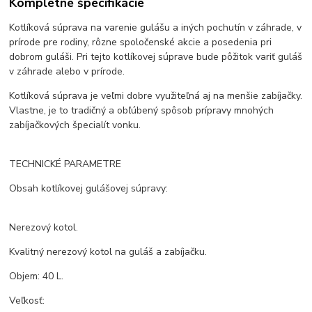
Kompletné špecifikácie
Kotlíková súprava na varenie gulášu a iných pochutín v záhrade, v
prírode pre rodiny, rôzne spoločenské akcie a posedenia pri
dobrom guláši. Pri tejto kotlíkovej súprave bude pôžitok variť guláš
v záhrade alebo v prírode.
Kotlíková súprava je veľmi dobre využiteľná aj na menšie zabíjačky.
Vlastne, je to tradičný a obľúbený spôsob prípravy mnohých
zabíjačkových špecialít vonku.
TECHNICKÉ PARAMETRE
Obsah kotlíkovej gulášovej súpravy:
Nerezový kotol.
Kvalitný nerezový kotol na guláš a zabíjačku.
Objem: 40 L.
Veľkosť: