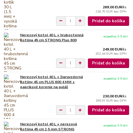
269,00 EUR
/
ks
218,70 EUR
bez DPH
Pridať do košíka
Nerezový kotol 40 L + hrubostenná
expedícia 3-5 dní
kotlina 45 cm STRONG Plus 600
249,00 EUR
/
ks
202,44 EUR
bez DPH
Pridať do košíka
Nerezový kotol 40 L + žiaruvzdorná
expedícia 3-5 dní
kotliny 45 cm PLUS 600 4 MM +
paprikové korenie na guláš
230,00 EUR
/
ks
186,99 EUR
bez DPH
Pridať do košíka
Nerezový kotol 40 L + nerezová
expedícia 3-5 dní
kotlina 45 cm 1,5 mm STRONG