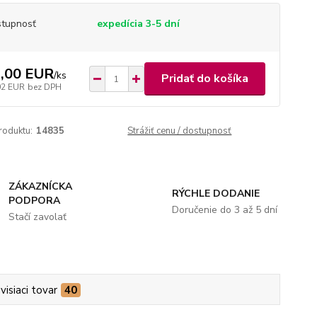
tupnosť
expedícia 3-5 dní
,00 EUR
/
ks
Pridať do košíka
02 EUR
bez DPH
roduktu:
14835
Strážiť cenu / dostupnosť
ZÁKAZNÍCKA
RÝCHLE DODANIE
PODPORA
Doručenie do 3 až 5 dní
Stačí zavolať
visiaci tovar
40