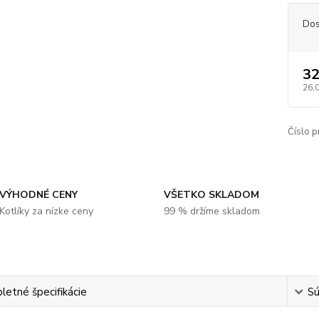
Dos
32
26,
Číslo p
VÝHODNÉ CENY
VŠETKO SKLADOM
Kotlíky za nízke ceny
99 % držíme skladom
etné špecifikácie
Sú