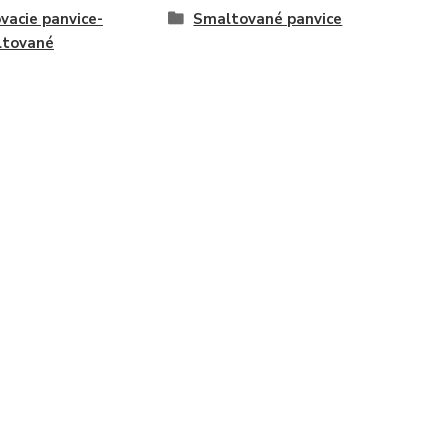
ovacie panvice-
Smaltované panvice
ltované