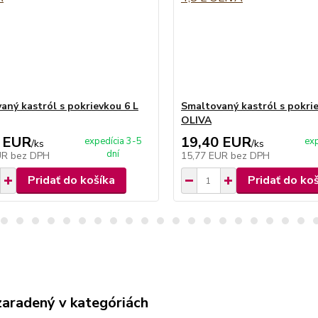
aný kastról s pokrievkou 6 L
Smaltovaný kastról s pokrie
OLIVA
 EUR
19,40 EUR
expedícia 3-5
exp
/
ks
/
ks
dní
UR
bez DPH
15,77 EUR
bez DPH
Pridať do košíka
Pridať do ko
zaradený v kategóriách