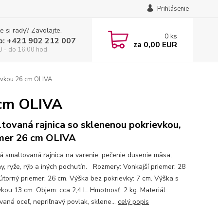
Prihlásenie
e si rady? Zavolajte.
0
ks
p: +421 902 212 007
za
0,00 EUR
0 - do 16:00 hod
evkou 26 cm OLIVA
 cm OLIVA
tovaná rajnica so sklenenou pokrievkou,
mer 26 cm OLIVA
ná smaltovaná rajnica na varenie, pečenie dusenie mäsa,
ny, ryže, rýb a iných pochutín. Rozmery: Vonkajší priemer: 28
útorný priemer: 26 cm. Výška bez pokrievky: 7 cm. Výška s
vkou 13 cm. Objem: cca 2,4 L. Hmotnosť: 2 kg. Materiál:
vaná oceľ, nepriľnavý povlak, sklene...
celý popis