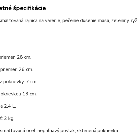
tné špecifikácie
smaltovaná rajnica na varenie, pečenie dusenie mäsa, zeleniny, ryže
priemer: 28 cm.
priemer: 26 cm.
 pokrievky: 7 cm.
pokrievkou 13 cm.
a 2,4 L.
: 2 kg.
 smaltovaná oceľ, nepriľnavý povlak, sklenená pokrievka.