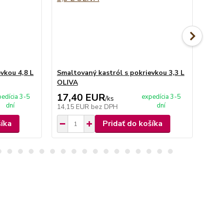
vkou 4,8 L
Smaltovaný kastról s pokrievkou 3,3 L
Sm
OLIVA
OL
17,40 EUR
1
edícia 3-5
expedícia 3-5
/
ks
dní
dní
14,15 EUR
bez DPH
13
šíka
Pridať do košíka