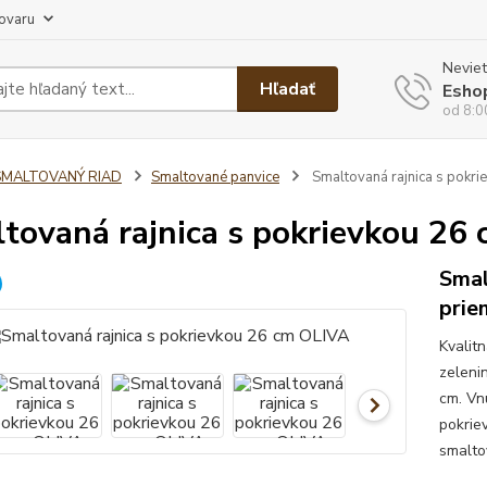
tovaru
Neviet
Hľadať
Esho
od 8:0
SMALTOVANÝ RIAD
Smaltované panvice
Smaltovaná rajnica s pokri
tovaná rajnica s pokrievkou 26
Smal
prie
Kvalit
zeleni
cm. Vn
pokrie
smalto