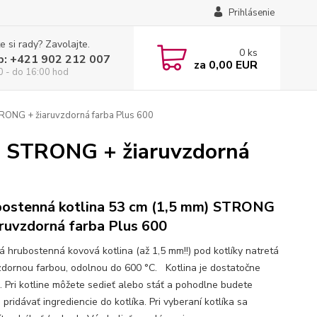
Prihlásenie
e si rady? Zavolajte.
0
ks
p: +421 902 212 007
za
0,00 EUR
0 - do 16:00 hod
RONG + žiaruvzdorná farba Plus 600
) STRONG + žiaruvzdorná
ostenná kotlina 53 cm (1,5 mm) STRONG
aruvzdorná farba Plus 600
ná hrubostenná kovová kotlina (až 1,5 mm!!) pod kotlíky natretá
dornou farbou, odolnou do 600 °C. Kotlina je dostatočne
. Pri kotline môžete sedieť alebo stáť a pohodlne budete
 pridávať ingrediencie do kotlíka. Pri vyberaní kotlíka sa