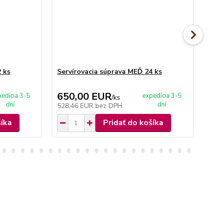
 ks
Servírovacia súprava MEĎ 24 ks
Se
650,00 EUR
1
edícia 3-5
expedícia 3-5
/
ks
dní
dní
528,46 EUR
bez DPH
13
šíka
Pridať do košíka