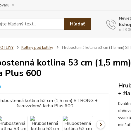
tovaru
Neviet
Hľadať
Esho
od 8:0
KOTLINY
Kotliny pod kotlíky
Hrubostenná kotlina 53 cm (1,5 mm) ST
ostenná kotlina 53 cm (1,5 mm
a Plus 600
Hrub
+ ži
Kvalit
ohňovz
vysoká
miešať,