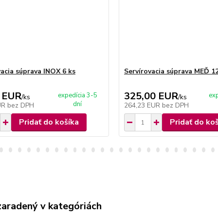
vacia súprava INOX 6 ks
Servírovacia súprava MEĎ 12
 EUR
325,00 EUR
expedícia 3-5
exp
/
ks
/
ks
dní
UR
bez DPH
264,23 EUR
bez DPH
Pridať do košíka
Pridať do ko
zaradený v kategóriách