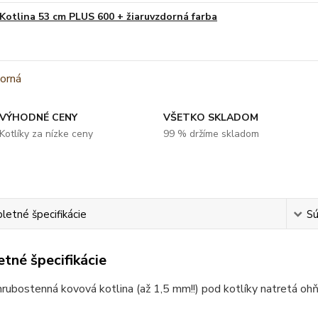
Kotlina 53 cm PLUS 600 + žiaruvzdorná farba
VÝHODNÉ CENY
VŠETKO SKLADOM
Kotlíky za nízke ceny
99 % držíme skladom
etné špecifikácie
Sú
tné špecifikácie
hrubostenná kovová kotlina (až 1,5 mm!!) pod kotlíky natretá o