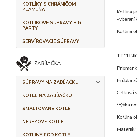
KOTLÍKY S CHRÁNIČOM
PLAMEŇA
Kotlina j
vyberaní 
KOTLÍKOVÉ SÚPRAVY BIG
PARTY
Kotlina o
SERVÍROVACIE SÚPRAVY
TECHNI
ZABÍJAČKA
Priemer k
Hrúbka až
SÚPRAVY NA ZABÍJAČKU
Celková 
KOTLE NA ZABÍJAČKU
Výška nož
SMALTOVANÉ KOTLE
Kotlina o
NEREZOVÉ KOTLE
Materiál:
KOTLINY POD KOTLE