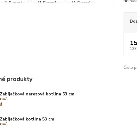
nemusí
Dos
15
128
Číslo p
é produkty
Zabíjačková nerezová kotlina 53 cm
Zabíjačková kotlina 53 cm