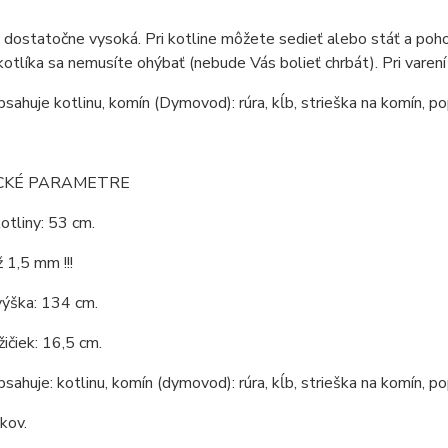
e dostatočne vysoká. Pri kotline môžete sedieť alebo stáť a pohod
kotlíka sa nemusíte ohýbať (nebude Vás bolieť chrbát). Pri varení
bsahuje kotlinu, komín (Dymovod): rúra, kĺb, strieška na komín, po
CKÉ PARAMETRE
otliny: 53 cm.
 1,5 mm !!!
výška: 134 cm.
ičiek: 16,5 cm.
bsahuje: kotlinu, komín (dymovod): rúra, kĺb, strieška na komín, po
 kov.