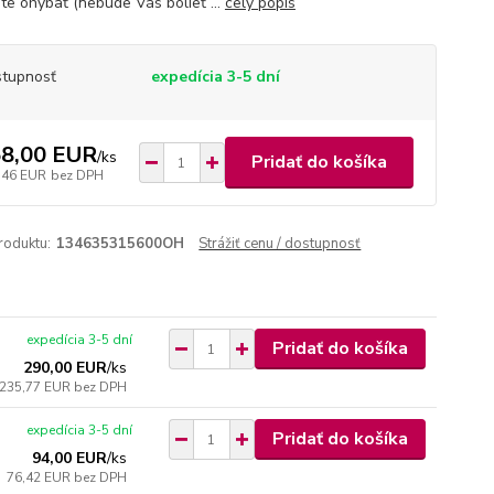
te ohýbať (nebude Vás bolieť ...
celý popis
tupnosť
expedícia 3-5 dní
8,00 EUR
/
ks
Pridať do košíka
,46 EUR
bez DPH
roduktu:
134635315600OH
Strážiť cenu / dostupnosť
expedícia 3-5 dní
Pridať do košíka
290,00 EUR
/
ks
235,77 EUR
bez DPH
expedícia 3-5 dní
Pridať do košíka
94,00 EUR
/
ks
76,42 EUR
bez DPH