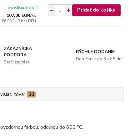
expedícia 3-5 dní
Pridať do košíka
107,00 EUR
/
ks
86,99 EUR
bez DPH
ZÁKAZNÍCKA
RÝCHLE DODANIE
PODPORA
Doručenie do 3 až 5 dní
Stačí zavolať
visiaci tovar
50
hňovzdornou farbou, odolnou do 600 °C.