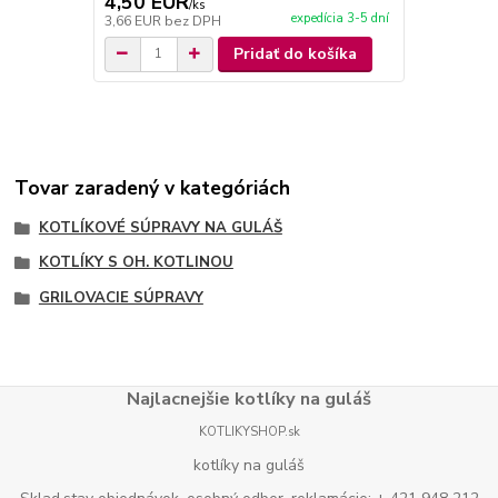
4,50 EUR
4,50 EU
/
ks
expedícia 3-5 dní
3,66 EUR
bez DPH
3,66 EUR
be
Pridať do košíka
Tovar zaradený v kategóriách
KOTLÍKOVÉ SÚPRAVY NA GULÁŠ
KOTLÍKY S OH. KOTLINOU
GRILOVACIE SÚPRAVY
Najlacnejšie kotlíky na guláš
KOTLIKYSHOP.sk
kotlíky na guláš