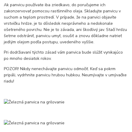
Ak panvicu používate iba zriedkavo, do poručujeme ich
zakonzervovať pomocou rastlinného oleja. Skladujte panvicu v
suchom a teplom prostredí. V prípade, že na panvici objavíte
vrstvičku hrdze, je to dôsledok nesprávneho a nedokonale
ošetreného povrchu. Nie je to závada, ani škodlivý jav. Stačí hrdzu
šetrne odstrániť, panvicu umyť, osušiť a znovu dôkladne natrieť
jedlým olejom podľa postupu, uvedeného vyššie.
Pri dodržiavaní týchto zásad vám panvica bude slúžiť vynikajúco
po mnoho desiatok rokov.
POZOR! Nikdy nenechávajte panvicu odmočiť. Keď sa pokrm
pripáli, vydrhnite panvicu hrubou hubkou. Neumývajte v umývačke
riadu!