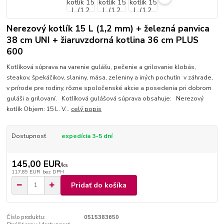
Nerezový kotlík 15 L (1,2 mm) + železná panvica
38 cm UNI + žiaruvzdorná kotlina 36 cm PLUS
600
Kotlíková súprava na varenie gulášu, pečenie a grilovanie klobás,
steakov, špekáčikov, slaniny, mäsa, zeleniny a iných pochutín v záhrade,
v prírode pre rodiny, rôzne spoločenské akcie a posedenia pri dobrom
guláši a grilovaní. Kotlíková gulášová súprava obsahuje: Nerezový
kotlík Objem: 15 L. V...
celý popis
Dostupnosť
expedícia 3-5 dní
145,00 EUR
/
ks
117,89 EUR
bez DPH
Pridať do košíka
Číslo produktu:
0515383650