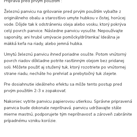
Príprava pred prvým použitím :
Železnú panvicu na grilovanie pred prvým použitím vybaľte z
originálneho obalu a starostlivo umyte hubkou v čistej, horúcej
vode. Dôjde tak k odstráneniu oleja alebo vosku, ktorý pokrýva
celý povrch panvice. Následne panvicu vysušte. Nepoužívajte
saponáty, ani hrubé umývacie pomôcky/drôtenka/. Ideálna je
mäkká kefa na riady, alebo jemná hubka.
Umytú železnú panvicu ihneď poriadne osušte. Potom vnútorný
povrch riadov dôkladne potrite rastlinným olejom bez pridanej
soli. Môžete použiť aj stužený tuk, ktorý rozotriete po vnútornej
strane riadu, necháte ho prehriať a prebytočný tuk zlejete.
Pre dosiahnutie ideálneho efektu sa môže tento postup pred
prvým použitím 2-3 x zopakovať.
Nakoniec vytrite panvicu papierovou utierkou. Správne pripravená
panvica bude dokonale nepriľnavá. panvicu udržiavajte stále
mierne mastnú, podporujete tým nepriľnavosť a zároveň zabránite
prípadnému vzniku korózie.