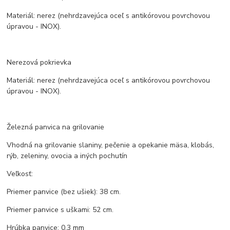
Materiál: nerez (nehrdzavejúca oceľ s antikórovou povrchovou
úpravou - INOX).
Nerezová pokrievka
Materiál: nerez (nehrdzavejúca oceľ s antikórovou povrchovou
úpravou - INOX).
Železná panvica na grilovanie
Vhodná na grilovanie slaniny, pečenie a opekanie mäsa, klobás,
rýb, zeleniny, ovocia a iných pochutín
Veľkosť:
Priemer panvice (bez ušiek): 38 cm.
Priemer panvice s uškami: 52 cm.
Hrúbka panvice: 0,3 mm