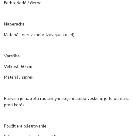
Farba: šedá / čierna.
Naberačka
Materiál: nerez (nehrdzavejúca oceľ).
Vareška
Veľkosť: 50 cm.
Materiál: smrek.
Panvica je natretá rastlinným olejom alebo voskom, je to ochrana
proti korózii.
Použitie a ošetrovanie: