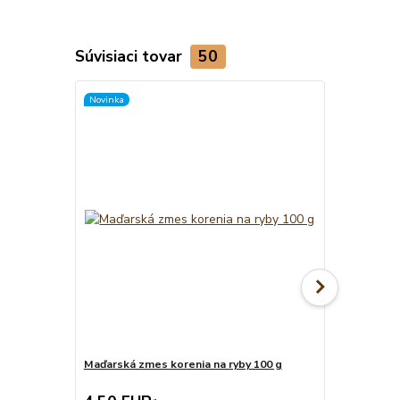
Súvisiaci tovar
50
Novinka
TOP produkt
Novinka
Maďarská zmes korenia na ryby 100 g
Maďarská zm