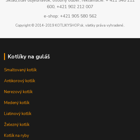
Sklad,stav objednávok, osobný odber, reklamácie: + 421 948 212
600, +421 902 212 007
e-shop: +421 905 580 562
Copyright © 2014-2019 KOTLIKYSHOP.sk, všetky práva vyhradené..
Kotlíky na guláš
Smaltovaný kotlík
Antikorový kotlík
Nerezový kotlík
Medený kotlík
Liatinový kotlík
Železný kotlík
Kotlík na ryby