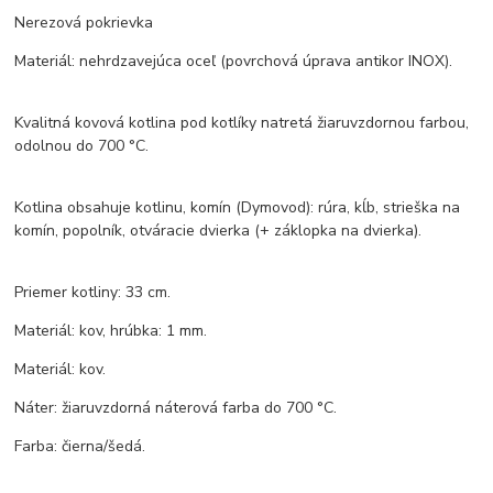
Nerezová pokrievka
Materiál: nehrdzavejúca oceľ (povrchová úprava antikor INOX).
Kvalitná kovová kotlina pod kotlíky natretá žiaruvzdornou farbou,
odolnou do 700 °C.
Kotlina obsahuje kotlinu, komín (Dymovod): rúra, kĺb, strieška na
komín, popolník, otváracie dvierka (+ záklopka na dvierka).
Priemer kotliny: 33 cm.
Materiál: kov, hrúbka: 1 mm.
Materiál: kov.
Náter: žiaruvzdorná náterová farba do 700 °C.
Farba: čierna/šedá.