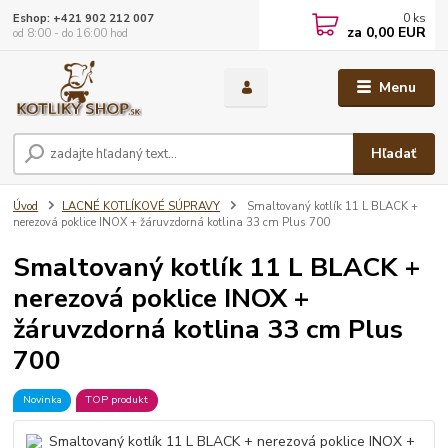
0
ks
Eshop: +421 902 212 007
za
0,00 EUR
od 8:00 - do 16:00 hod
Menu
Hľadať
Úvod
LACNÉ KOTLÍKOVÉ SÚPRAVY
Smaltovaný kotlík 11 L BLACK +
nerezová poklice INOX + žáruvzdorná kotlina 33 cm Plus 700
Smaltovaný kotlík 11 L BLACK +
nerezová poklice INOX +
žáruvzdorná kotlina 33 cm Plus
700
Novinka
TOP produkt