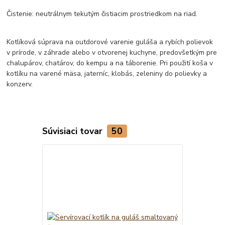
Čistenie: neutrálnym tekutým čistiacim prostriedkom na riad.
Kotlíková súprava na outdorové varenie guláša a rybích polievok
v prírode, v záhrade alebo v otvorenej kuchyne, predovšetkým pre
chalupárov, chatárov, do kempu a na táborenie. Pri použití koša v
kotlíku na varené mäsa, jaterníc, klobás, zeleniny do polievky a
konzerv.
Súvisiaci tovar
50
TOP produkt