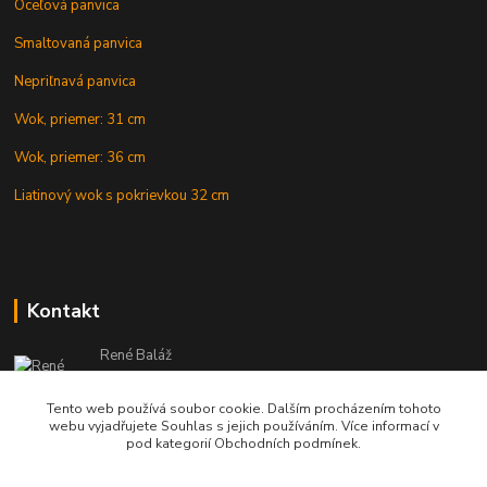
Oceľová panvica
Smaltovaná panvica
Nepriľnavá panvica
Wok, priemer: 31 cm
Wok, priemer: 36 cm
Liatinový wok s pokrievkou 32 cm
Kontakt
René Baláž
Eshop: +421 902 212 007
od 8:00 - do 16:00 hod
Tento web používá soubor cookie. Dalším procházením tohoto
webu vyjadřujete Souhlas s jejich používáním. Více informací v
info@kotlikyshop.sk
pod kategorií Obchodních podmínek.