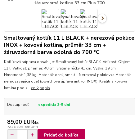
Smaltovaný kotlík 11 L BLACK + nerezová poklice
INOX + kovová kotlina, průměr 33 cm +
žáruvzdorná barva odolná do 700 °C
Kotlíková súprava obsahuje: Smaltovaný kotlík BLACK. Veľkosť: Objem:
11 l. Veľkosť: priemer: 40 cm, vrátane rúčky 41 cm. Výška: 19 cm.
Hmotnosť: 1,38 kg. Materiál: ocel, smalt. Nerezová pokrievka Materiál:
nehrdzavejúca oceľ (povrchová úprava antikor INOX). Kvalitná kovová
kotlina pod k...
celý popis
Dostupnosť
expedícia 3-5 dní
89,00 EUR
/
ks
72,36 EUR
bez DPH
Pridať do košíka