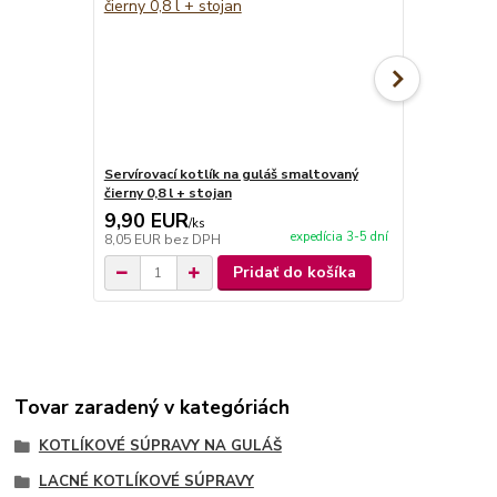
Servírovací kotlík na guláš smaltovaný
Servírovací 
čierny 0,8 l + stojan
červený 0,8 
9,90 EUR
9,90 EU
/
ks
expedícia 3-5 dní
8,05 EUR
bez DPH
8,05 EUR
be
Pridať do košíka
Tovar zaradený v kategóriách
KOTLÍKOVÉ SÚPRAVY NA GULÁŠ
LACNÉ KOTLÍKOVÉ SÚPRAVY