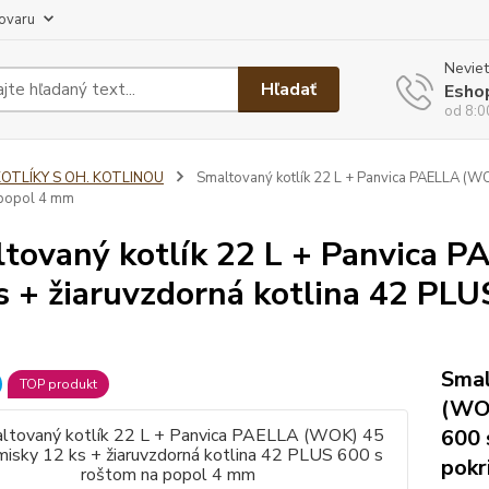
tovaru
Neviet
Hľadať
Esho
od 8:0
KOTLÍKY S OH. KOTLINOU
Smaltovaný kotlík 22 L + Panvica PAELLA (WO
 popol 4 mm
tovaný kotlík 22 L + Panvica 
s + žiaruvzdorná kotlina 42 PLU
Smal
TOP produkt
(WOK
600 
pokr