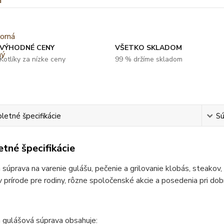
VÝHODNÉ CENY
VŠETKO SKLADOM
Kotlíky za nízke ceny
99 % držíme skladom
etné špecifikácie
Sú
tné špecifikácie
 súprava na varenie gulášu, pečenie a grilovanie klobás, steakov, 
v prírode pre rodiny, rôzne spoločenské akcie a posedenia pri dobr
 gulášová súprava obsahuje: