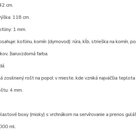
42 cm.
výška: 118 cm.
tliny: 1 mm.
bsahuje: kotlinu, komín (dymovod): rúra, kĺb, strieška na komín, po
 kov, žiaruvzdorná farba.
dá.
á zosilnený rošt na popol v mieste, kde vzniká najväčšia teplota 
oštu: 4 mm.
lastové boxy (misky) s vrchnákom na servírovanie a prenos guláš
000 ml.