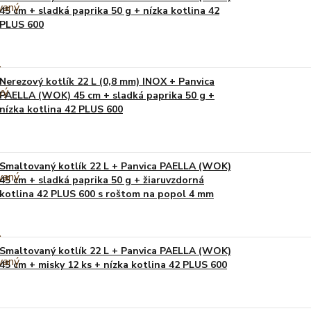
45 cm + sladká paprika 50 g + nízka kotlina 42
PLUS 600
Nerezový kotlík 22 L (0,8 mm) INOX + Panvica
PAELLA (WOK) 45 cm + sladká paprika 50 g +
nízka kotlina 42 PLUS 600
Smaltovaný kotlík 22 L + Panvica PAELLA (WOK)
45 cm + sladká paprika 50 g + žiaruvzdorná
kotlina 42 PLUS 600 s roštom na popol 4 mm
Smaltovaný kotlík 22 L + Panvica PAELLA (WOK)
45 cm + misky 12 ks + nízka kotlina 42 PLUS 600