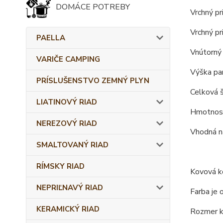
DOMÁCE POTREBY
Vrchný pr
Vrchný pr
PAELLA
Vnútorný 
VARIČE CAMPING
Výška pan
PRÍSLUŠENSTVO ZEMNÝ PLYN
Celková š
LIATINOVÝ RIAD
Hmotnosť
NEREZOVÝ RIAD
Vhodná na
SMALTOVANÝ RIAD
RÍMSKY RIAD
Kovová ko
NEPRIĽNAVÝ RIAD
Farba je 
KERAMICKÝ RIAD
Rozmer ko