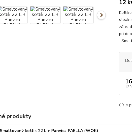
12 k
Kotlík
steako
záhrad
pri do
Smalto
Dos
16
130
Číslo p
é produkty
Smaltovaný kotlík 22 L + Panvica PAELLA (WOK)