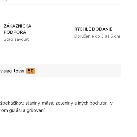
ZÁKAZNÍCKA
RÝCHLE DODANIE
PODPORA
Doručenie do 3 až 5 dní
Stačí zavolať
visiaci tovar
50
špekáčikov, slaniny, mäsa, zeleniny a iných pochutín v
om guláši a grilovaní.