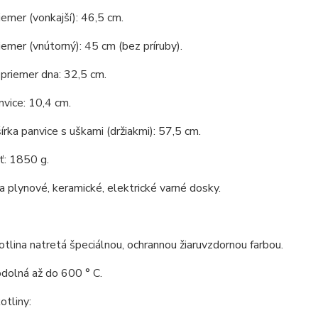
iemer (vonkajší): 46,5 cm.
iemer (vnútorný): 45 cm (bez príruby).
priemer dna: 32,5 cm.
vice: 10,4 cm.
írka panvice s uškami (držiakmi): 57,5 cm.
: 1850 g.
 plynové, keramické, elektrické varné dosky.
tlina natretá špeciálnou, ochrannou žiaruvzdornou farbou.
odolná až do 600 ° C.
tliny: