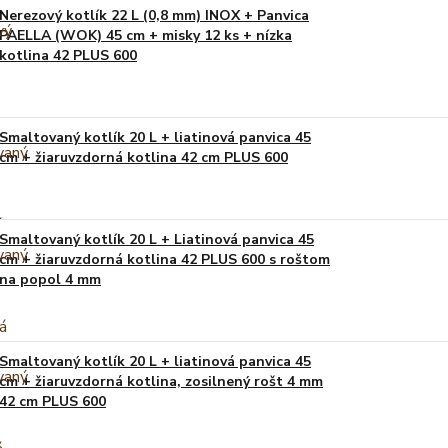
Nerezový kotlík 22 L (0,8 mm) INOX + Panvica
PAELLA (WOK) 45 cm + misky 12 ks + nízka
kotlina 42 PLUS 600
Smaltovaný kotlík 20 L + liatinová panvica 45
cm + žiaruvzdorná kotlina 42 cm PLUS 600
Smaltovaný kotlík 20 L + Liatinová panvica 45
cm + žiaruvzdorná kotlina 42 PLUS 600 s roštom
na popol 4 mm
Smaltovaný kotlík 20 L + liatinová panvica 45
cm + žiaruvzdorná kotlina, zosilnený rošt 4 mm
42 cm PLUS 600