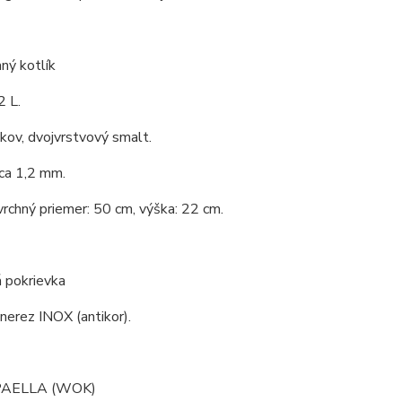
ný kotlík
2 L.
 kov, dvojvrstvový smalt.
ca 1,2 mm.
vrchný priemer: 50 cm, výška: 22 cm.
 pokrievka
 nerez INOX (antikor).
 PAELLA (WOK)