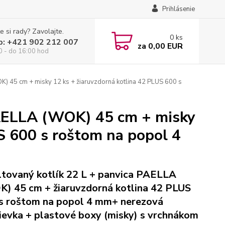
Prihlásenie
e si rady? Zavolajte.
0
ks
p: +421 902 212 007
za
0,00 EUR
0 - do 16:00 hod
K) 45 cm + misky 12 ks + žiaruvzdorná kotlina 42 PLUS 600 s
PAELLA (WOK) 45 cm + misky
S 600 s roštom na popol 4
tovaný kotlík 22 L + panvica PAELLA
) 45 cm + žiaruvzdorná kotlina 42 PLUS
s roštom na popol 4 mm+ nerezová
ievka + plastové boxy (misky) s vrchnákom