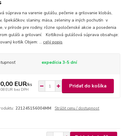
s
ová súprava na varenie gulášu, pečenie a grilovanie klobás,
v, špekáčikov, slaniny, mäsa, zeleniny a iných pochutín v
e, v prírode pre rodiny, rôzne spoločenské akcie a posedenia
brom guláši a grilovaní. Kotlíková gulášová súprava obsahuje:
vaný kotlík Objem: ...
celý popis
tupnosť
expedícia 3-5 dní
0,00 EUR
/
ks
Pridať do košíka
,08 EUR
bez DPH
roduktu:
221245156004MM
Strážiť cenu / dostupnosť