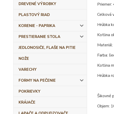
DREVENÉ VÝROBKY
Priemer: 
Celková 
PLASTOVÝ RIAD
Hrúbka ko
KORENIE - PAPRIKA
Kotlina o
PRESTIERANIE STOLA
Materiál:
JEDLONOSIČE, FLAŠE NA PITIE
Farba: še
NOŽE
Kotlina m
VARECHY
Hrúbka r
FORMY NA PEČENIE
POKRIEVKY
Šikovné p
KRÁJAČE
Objem: 1
LAPAČE A ODPUDZOVAČE