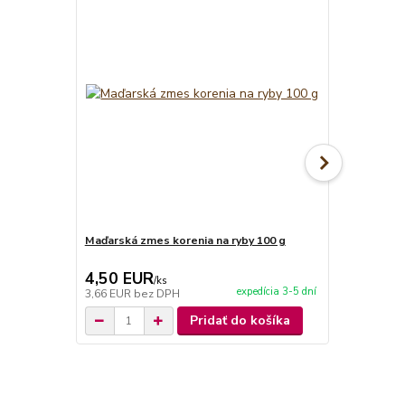
Maďarská zmes korenia na ryby 100 g
Maďarská zm
4,50 EUR
4,50 EU
/
ks
expedícia 3-5 dní
3,66 EUR
bez DPH
3,66 EUR
be
Pridať do košíka