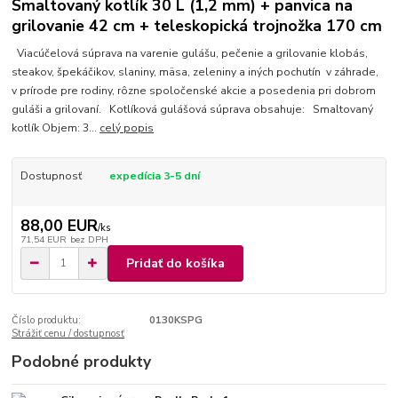
Smaltovaný kotlík 30 L (1,2 mm) + panvica na
grilovanie 42 cm + teleskopická trojnožka 170 cm
Viacúčelová súprava na varenie gulášu, pečenie a grilovanie klobás,
steakov, špekáčikov, slaniny, mäsa, zeleniny a iných pochutín v záhrade,
v prírode pre rodiny, rôzne spoločenské akcie a posedenia pri dobrom
guláši a grilovaní. Kotlíková gulášová súprava obsahuje: Smaltovaný
kotlík Objem: 3...
celý popis
Dostupnosť
expedícia 3-5 dní
88,00 EUR
/
ks
71,54 EUR
bez DPH
Pridať do košíka
Číslo produktu:
0130KSPG
Strážiť cenu / dostupnosť
Podobné produkty