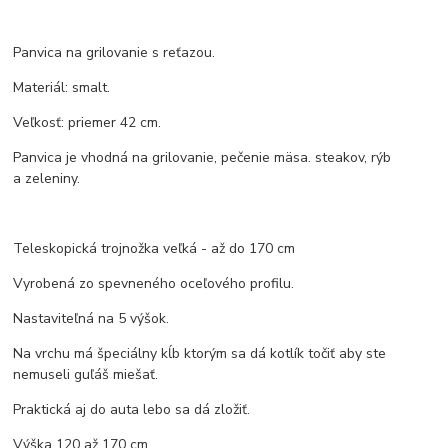
Panvica na grilovanie s reťazou.
Materiál: smalt.
Veľkosť: priemer 42 cm.
Panvica je vhodná na grilovanie, pečenie mäsa. steakov, rýb
a zeleniny.
Teleskopická trojnožka veľká - až do 170 cm
Vyrobená zo spevneného oceľového profilu.
Nastaviteľná na 5 výšok.
Na vrchu má špeciálny kĺb ktorým sa dá kotlík točiť aby ste
nemuseli guľáš miešať.
Praktická aj do auta lebo sa dá zložiť.
Výška 120 až 170 cm.