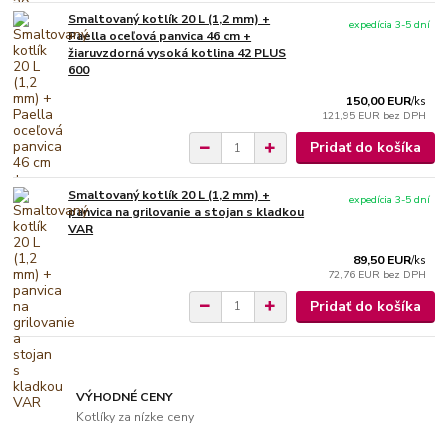
Smaltovaný kotlík 20 L (1,2 mm) +
expedícia 3-5 dní
Paella oceľová panvica 46 cm +
žiaruvzdorná vysoká kotlina 42 PLUS
600
150,00 EUR
/
ks
121,95 EUR
bez DPH
Pridať do košíka
Smaltovaný kotlík 20 L (1,2 mm) +
expedícia 3-5 dní
panvica na grilovanie a stojan s kladkou
VAR
89,50 EUR
/
ks
72,76 EUR
bez DPH
Pridať do košíka
VÝHODNÉ CENY
Kotlíky za nízke ceny