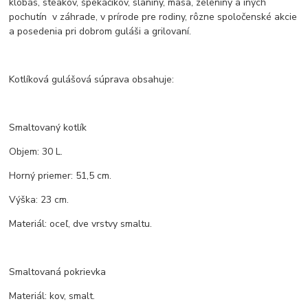
klobás, steakov, špekáčikov, slaniny, mäsa, zeleniny a iných
pochutín v záhrade, v prírode pre rodiny, rôzne spoločenské akcie
a posedenia pri dobrom guláši a grilovaní.
Kotlíková gulášová súprava obsahuje:
Smaltovaný kotlík
Objem: 30 L.
Horný priemer: 51,5 cm.
Výška: 23 cm.
Materiál: oceľ, dve vrstvy smaltu.
Smaltovaná pokrievka
Materiál: kov, smalt.