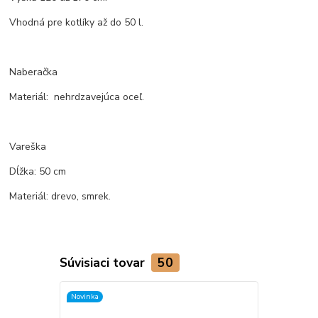
Vhodná pre kotlíky až do 50 l.
Naberačka
Materiál: nehrdzavejúca oceľ.
Vareška
Dĺžka: 50 cm
Materiál: drevo, smrek.
Súvisiaci tovar
50
Novinka
TOP produkt
Novinka