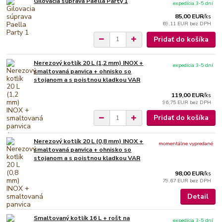
Gilovacia súprava Paella Party 1
expedícia 3-5 dní
85,00 EUR
/
ks
69,11 EUR
bez DPH
Pridať do košíka
Nerezový kotlík 20 L (1,2 mm) INOX +
expedícia 3-5 dní
smaltovaná panvica + ohnisko so
stojanom a s poistnou kladkou VAR
119,00 EUR
/
ks
96,75 EUR
bez DPH
Pridať do košíka
Nerezový kotlík 20 L (0,8 mm) INOX +
momentálne vypredané
smaltovaná panvica + ohnisko so
stojanom a s poistnou kladkou VAR
98,00 EUR
/
ks
79,67 EUR
bez DPH
Detail
Smaltovaný kotlík 16 L + rošt na
expedícia 3-5 dní