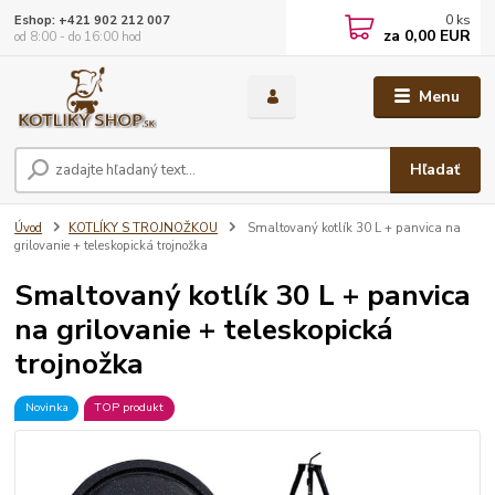
0
ks
Eshop: +421 902 212 007
za
0,00 EUR
od 8:00 - do 16:00 hod
Menu
Hľadať
Úvod
KOTLÍKY S TROJNOŽKOU
Smaltovaný kotlík 30 L + panvica na
grilovanie + teleskopická trojnožka
Smaltovaný kotlík 30 L + panvica
na grilovanie + teleskopická
trojnožka
Novinka
TOP produkt