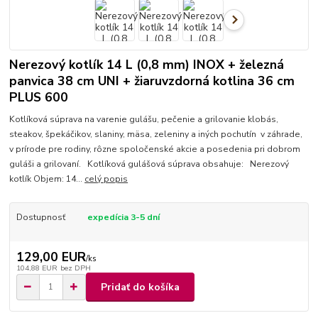
Nerezový kotlík 14 L (0,8 mm) INOX + železná
panvica 38 cm UNI + žiaruvzdorná kotlina 36 cm
PLUS 600
Kotlíková súprava na varenie gulášu, pečenie a grilovanie klobás,
steakov, špekáčikov, slaniny, mäsa, zeleniny a iných pochutín v záhrade,
v prírode pre rodiny, rôzne spoločenské akcie a posedenia pri dobrom
guláši a grilovaní. Kotlíková gulášová súprava obsahuje: Nerezový
kotlík Objem: 14...
celý popis
Dostupnosť
expedícia 3-5 dní
129,00 EUR
/
ks
104,88 EUR
bez DPH
Pridať do košíka