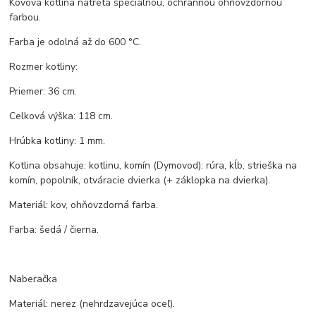
Kovová kotlina natretá špeciálnou, ochrannou ohňovzdornou
farbou.
Farba je odolná až do 600 °C.
Rozmer kotliny:
Priemer: 36 cm.
Celková výška: 118 cm.
Hrúbka kotliny: 1 mm.
Kotlina obsahuje: kotlinu, komín (Dymovod): rúra, kĺb, strieška na
komín, popolník, otváracie dvierka (+ záklopka na dvierka).
Materiál: kov, ohňovzdorná farba.
Farba: šedá / čierna.
Naberačka
Materiál: nerez (nehrdzavejúca oceľ).