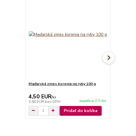
Novinka
Maďarská zmes korenia na ryby 100 g
Maďarská zm
4,50 EUR
4,50 EU
/
ks
expedícia 3-5 dní
3,66 EUR
bez DPH
3,66 EUR
be
Pridať do košíka