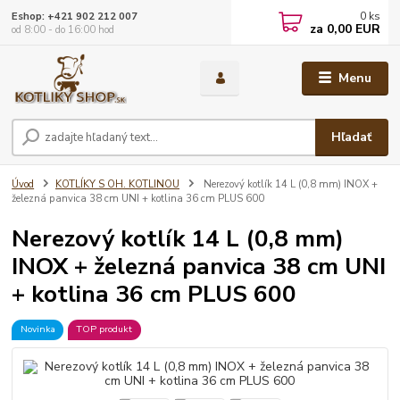
0
ks
Eshop: +421 902 212 007
za
0,00 EUR
od 8:00 - do 16:00 hod
Menu
Hľadať
Úvod
KOTLÍKY S OH. KOTLINOU
Nerezový kotlík 14 L (0,8 mm) INOX +
železná panvica 38 cm UNI + kotlina 36 cm PLUS 600
Nerezový kotlík 14 L (0,8 mm)
INOX + železná panvica 38 cm UNI
+ kotlina 36 cm PLUS 600
Novinka
TOP produkt