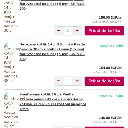
žiaruvzdorná kotlina (1,5 mm) 36 PLUS
600
158,00 EUR
/
ks
128,46 EUR
bez DPH
Pridať do košíka
Nerezový kotlík 14 L (0,8 mm) + Paella
expedícia 3-5 dní
panvica 38 cm + hrubostenná (1,5 mm)
žiaruvzdorná kotlina (1,5 mm) 36 PLUS
600
154,00 EUR
/
ks
125,20 EUR
bez DPH
Pridať do košíka
Smaltovaný kotlík 16 L + Paella
expedícia 3-5 dní
oceľová panvica 42 cm + žiaruvzdorná
kotlina 39 PLUS 600 s roštom na popol
4 mm
140,00 EUR
/
ks
113,82 EUR
bez DPH