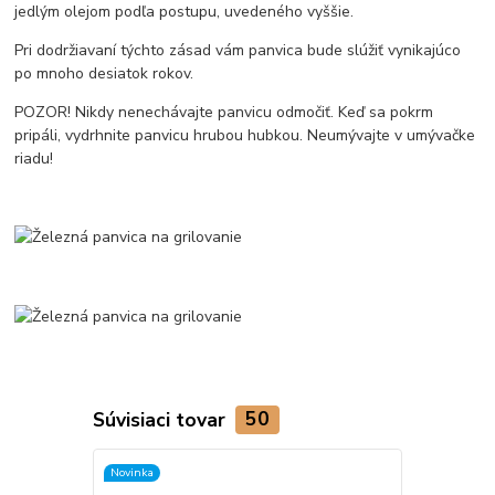
jedlým olejom podľa postupu, uvedeného vyššie.
Pri dodržiavaní týchto zásad vám panvica bude slúžiť vynikajúco
po mnoho desiatok rokov.
POZOR! Nikdy nenechávajte panvicu odmočiť. Keď sa pokrm
pripáli, vydrhnite panvicu hrubou hubkou. Neumývajte v umývačke
riadu!
Súvisiaci tovar
50
Novinka
TOP produkt