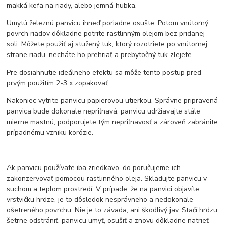
mäkká kefa na riady, alebo jemná hubka.
Umytú železnú panvicu ihneď poriadne osušte. Potom vnútorný
povrch riadov dôkladne potrite rastlinným olejom bez pridanej
soli. Môžete použiť aj stužený tuk, ktorý rozotriete po vnútornej
strane riadu, necháte ho prehriať a prebytočný tuk zlejete.
Pre dosiahnutie ideálneho efektu sa môže tento postup pred
prvým použitím 2-3 x zopakovať.
Nakoniec vytrite panvicu papierovou utierkou. Správne pripravená
panvica bude dokonale nepriľnavá. panvicu udržiavajte stále
mierne mastnú, podporujete tým nepriľnavosť a zároveň zabránite
prípadnému vzniku korózie.
Ak panvicu používate iba zriedkavo, do poručujeme ich
zakonzervovať pomocou rastlinného oleja. Skladujte panvicu v
suchom a teplom prostredí. V prípade, že na panvici objavíte
vrstvičku hrdze, je to dôsledok nesprávneho a nedokonale
ošetreného povrchu. Nie je to závada, ani škodlivý jav. Stačí hrdzu
šetrne odstrániť, panvicu umyť, osušiť a znovu dôkladne natrieť