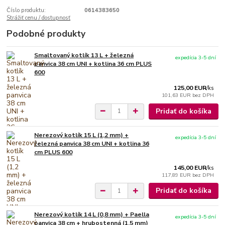
Číslo produktu:
0614383650
Strážiť cenu / dostupnosť
Podobné produkty
Smaltovaný kotlík 13 L + železná
expedícia 3-5 dní
panvica 38 cm UNI + kotlina 36 cm PLUS
600
125,00 EUR
/
ks
101,63 EUR
bez DPH
Pridať do košíka
Nerezový kotlík 15 L (1,2 mm) +
expedícia 3-5 dní
železná panvica 38 cm UNI + kotlina 36
cm PLUS 600
145,00 EUR
/
ks
117,89 EUR
bez DPH
Pridať do košíka
Nerezový kotlík 14 L (0,8 mm) + Paella
expedícia 3-5 dní
panvica 38 cm + hrubostenná (1,5 mm)