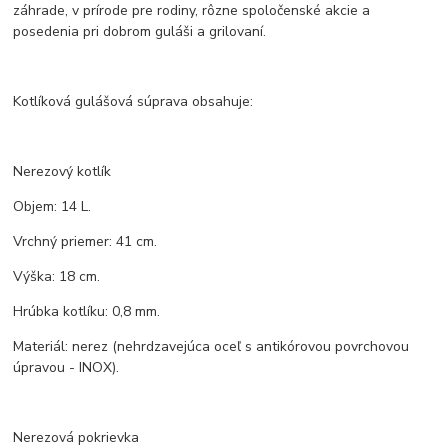
záhrade, v prírode pre rodiny, rôzne spoločenské akcie a
posedenia pri dobrom guláši a grilovaní.
Kotlíková gulášová súprava obsahuje:
Nerezový kotlík
Objem: 14 L.
Vrchný priemer: 41 cm.
Výška: 18 cm.
Hrúbka kotlíku: 0,8 mm.
Materiál: nerez (nehrdzavejúca oceľ s antikórovou povrchovou
úpravou - INOX).
Nerezová pokrievka