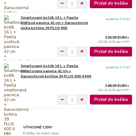
Pridať do košíka
Smaltovaný kotlík 16 L + Paella
expedícia 3-5 dní
oceľová panvica 42 cm + žiaruvzdorná
nízka kotlina 39 PLUS 600
130,00 EUR
/
ks
105,69 EUR
bez DPH
Pridať do košíka
Smaltovaný kotlík 16 L + Paella
expedícia 3-5 dní
smaltovaná panvica 42 cm +
žiaruvzdorná kotlina 39 PLUS 600 4 MM
148,00 EUR
/
ks
120,33 EUR
bez DPH
Pridať do košíka
VÝHODNÉ CENY
Kotlíky za nízke ceny