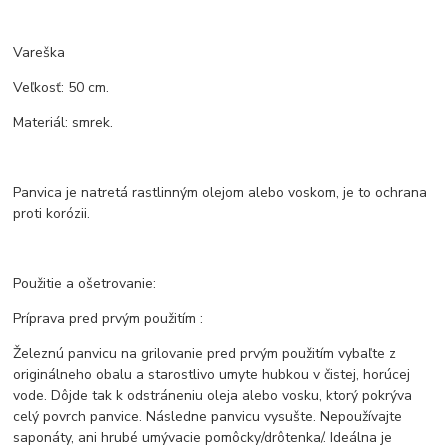
Vareška
Veľkosť: 50 cm.
Materiál: smrek.
Panvica je natretá rastlinným olejom alebo voskom, je to ochrana
proti korózii.
Použitie a ošetrovanie:
Príprava pred prvým použitím :
Železnú panvicu na grilovanie pred prvým použitím vybaľte z
originálneho obalu a starostlivo umyte hubkou v čistej, horúcej
vode. Dôjde tak k odstráneniu oleja alebo vosku, ktorý pokrýva
celý povrch panvice. Následne panvicu vysušte. Nepoužívajte
saponáty, ani hrubé umývacie pomôcky/drôtenka/. Ideálna je