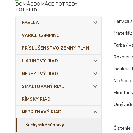
DOMÁCE POTREBY
Panvica 
PAELLA
Materiál:
VARIČE CAMPING
Farba / vz
PRÍSLUŠENSTVO ZEMNÝ PLYN
Rozmer: 
LIATINOVÝ RIAD
Indukcia: 
NEREZOVÝ RIAD
Možno pou
SMALTOVANÝ RIAD
Hmotnosť
RÍMSKY RIAD
Umývačka
NEPRIĽNAVÝ RIAD
Kuchynské súpravy
Čistenie: