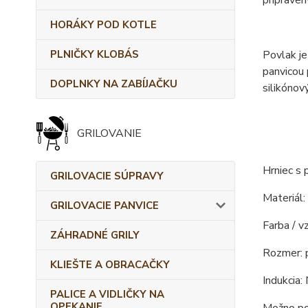
pripraven
HORÁKY POD KOTLE
PLNIČKY KLOBÁS
Povlak je
panvicou
DOPLNKY NA ZABÍJAČKU
silikóno
GRILOVANIE
Hrniec s
GRILOVACIE SÚPRAVY
Materiál:
GRILOVACIE PANVICE
Farba / vz
ZÁHRADNÉ GRILY
Rozmer: p
KLIEŠTE A OBRACAČKY
Indukcia: 
PALICE A VIDLIČKY NA
OPEKANIE