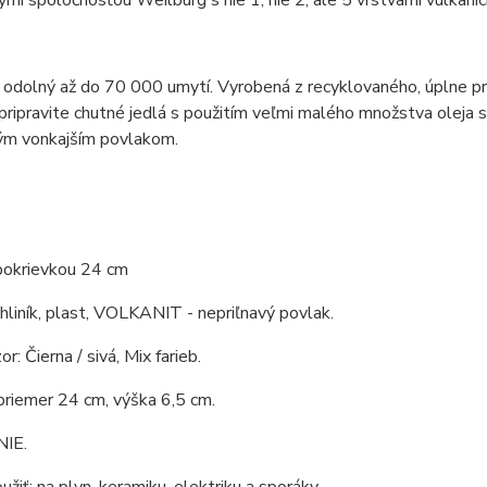
ými spoločnosťou Weilburg s nie 1, nie 2, ale 5 vrstvami vulkani
 odolný až do 70 000 umytí. Vyrobená z recyklovaného, ​​úplne p
 pripravite chutné jedlá s použitím veľmi malého množstva ole
vým vonkajším povlakom.
 pokrievkou 24 cm
 hliník, plast, VOLKANIT - nepriľnavý povlak.
or: Čierna / sivá, Mix farieb.
riemer 24 cm, výška 6,5 cm.
NIE.