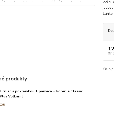
poškri
jedova
Ľahko 
Dos
12
97,
Číslo p
é produkty
Hrniec s pokrievkou + panvica + korenie Classic
Plus Volkanit