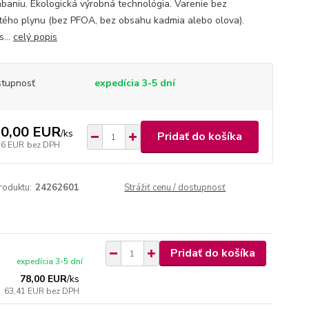
abaniu. Ekologická výrobná technológia. Varenie bez
tého plynu (bez PFOA, bez obsahu kadmia alebo olova).
s...
celý popis
tupnosť
expedícia 3-5 dní
0,00 EUR
/
ks
Pridať do košíka
56 EUR
bez DPH
roduktu:
24262601
Strážiť cenu / dostupnosť
Pridať do košíka
expedícia 3-5 dní
78,00 EUR
/
ks
63,41 EUR
bez DPH