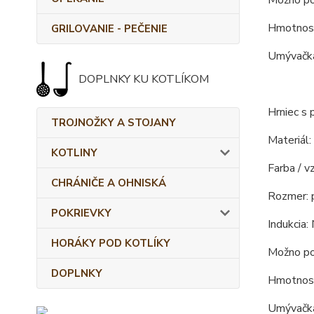
Možno pou
Hmotnosť
GRILOVANIE - PEČENIE
Umývačka
DOPLNKY KU KOTLÍKOM
Hrniec s
TROJNOŽKY A STOJANY
Materiál:
KOTLINY
Farba / vz
CHRÁNIČE A OHNISKÁ
Rozmer: 
POKRIEVKY
Indukcia: 
HORÁKY POD KOTLÍKY
Možno pou
DOPLNKY
Hmotnosť
Umývačka