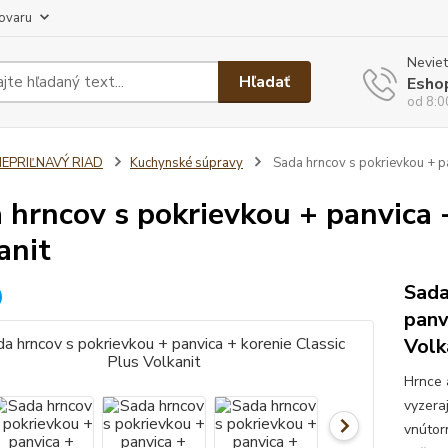
tovaru
Neviet
Hľadať
Esho
od 8:0
NEPRIĽNAVÝ RIAD
Kuchynské súpravy
Sada hrncov s pokrievkou + pa
 hrncov s pokrievkou + panvica +
anit
Sada
panv
Volk
Hrnce 
vyzera
vnútor