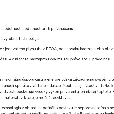
a odolnosť a odolnosť proti poškriabaniu.
á výrobná technológia.
bez jedovatého plynu (bez PFOA, bez obsahu kadmia alebo olova
čistí. Ak hľadáte naozajstnú kvalitu, tak práve ste ju práve našli.
 maximálnu úsporu času a energie vďaka základnému systému Sol
druhoch sporákov vrátane indukcie. Neobsahuje škodlivé ťažké k
vodivosti poskytuje vysoký výkon pri varení aj pri nízkej teplote. P
z materiálov, ktoré je možné recyklovať.
technológia v oblasti sopečného povlaku je neporovnateľná s n