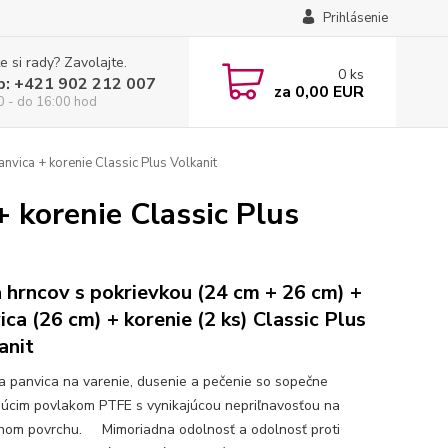
Prihlásenie
e si rady? Zavolajte.
0
ks
p: +421 902 212 007
za
0,00 EUR
0 - do 16:00 hod
nvica + korenie Classic Plus Volkanit
 korenie Classic Plus
 hrncov s pokrievkou (24 cm + 26 cm) +
ica (26 cm) + korenie (2 ks) Classic Plus
anit
a panvica na varenie, dusenie a pečenie so sopečne
júcim povlakom PTFE s vynikajúcou nepriľnavosťou na
nom povrchu. Mimoriadna odolnosť a odolnosť proti