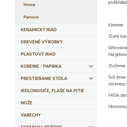
poškriaba
Hrnce
Panvice
Korenie
KERAMICKÝ RIAD
Zlaté kur
DREVENÉ VÝROBKY
Grilovaci
PLASTOVÝ RIAD
Na grilov
Zloženie:
KORENIE - PAPRIKA
Soľ (max.
PRESTIERANIE STOLA
zeleniny,
JEDLONOSIČE, FLAŠE NA PITIE
Môže obsa
NOŽE
Hmotnosť
VARECHY