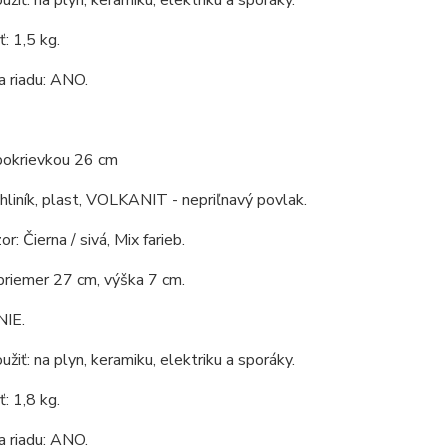
žiť: na plyn, keramiku, elektriku a sporáky.
: 1,5 kg.
 riadu: ANO.
 pokrievkou 26 cm
 hliník, plast, VOLKANIT - nepriľnavý povlak.
or: Čierna / sivá, Mix farieb.
priemer 27 cm, výška 7 cm.
NIE.
žiť: na plyn, keramiku, elektriku a sporáky.
: 1,8 kg.
 riadu: ANO.