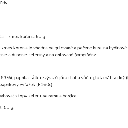
nie.
ča – zmes korenia 50 g
a zmes korenia je vhodná na grilované a pečené kura, na hydinov
anie a dusenie zeleniny a na grilované šampiňóny.
 63%), paprika, látka zvýrazňujúca chuť a vôňu: glutamát sodný 
 paprikový výťažok (E160c).
hovať stopy zeleru, sezamu a horčice.
: 50 g.