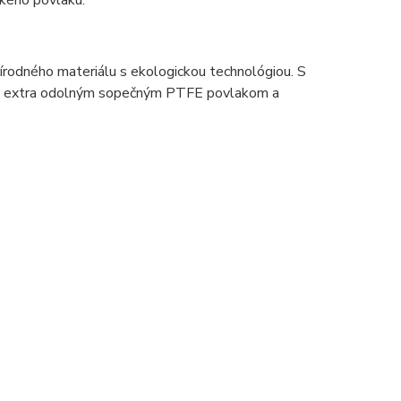
ckého povlaku.
rírodného materiálu s ekologickou technológiou. S
ja s extra odolným sopečným PTFE povlakom a