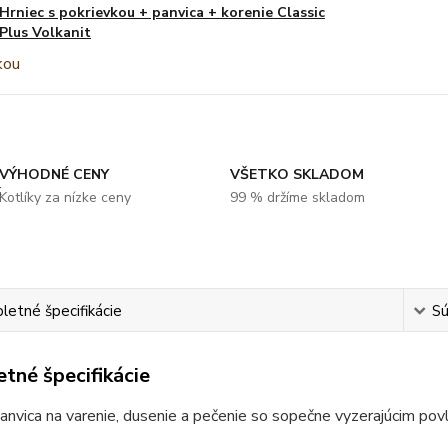
Hrniec s pokrievkou + panvica + korenie Classic
Plus Volkanit
VÝHODNÉ CENY
VŠETKO SKLADOM
Kotlíky za nízke ceny
99 % držíme skladom
etné špecifikácie
Sú
tné špecifikácie
anvica na varenie, dusenie a pečenie so sopečne vyzerajúcim p