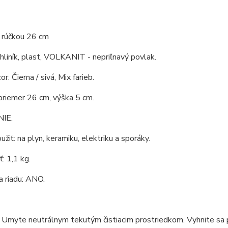
s rúčkou 26 cm
 hliník, plast, VOLKANIT - nepriľnavý povlak.
or: Čierna / sivá, Mix farieb.
priemer 26 cm, výška 5 cm.
NIE.
žiť: na plyn, keramiku, elektriku a sporáky.
: 1,1 kg.
 riadu: ANO.
 Umyte neutrálnym tekutým čistiacim prostriedkom. Vyhnite sa p