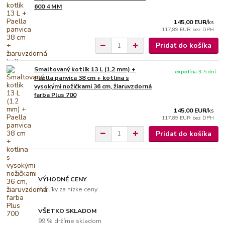
600 4 MM
145,00 EUR
/
ks
117,89 EUR
bez DPH
Pridať do košíka
Smaltovaný kotlík 13 L (1,2 mm) +
expedícia 3-5 dní
Paella panvica 38 cm + kotlina s
vysokými nožičkami 36 cm, žiaruvzdorná
farba Plus 700
145,00 EUR
/
ks
117,89 EUR
bez DPH
Pridať do košíka
VÝHODNÉ CENY
Kotlíky za nízke ceny
VŠETKO SKLADOM
99 % držíme skladom