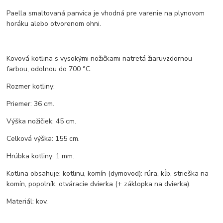
Paella smaltovaná panvica je vhodná pre varenie na plynovom
horáku alebo otvorenom ohni.
Kovová kotlina s vysokými nožičkami natretá žiaruvzdornou
farbou, odolnou do 700 °C.
Rozmer kotliny:
Priemer: 36 cm.
Výška nožičiek: 45 cm.
Celková výška: 155 cm.
Hrúbka kotliny: 1 mm.
Kotlina obsahuje: kotlinu, komín (dymovod): rúra, kĺb, strieška na
komín, popolník, otváracie dvierka (+ záklopka na dvierka).
Materiál: kov.