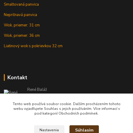
Smaltovaná panvica
Nepriľnavá panvica
Wok, priemer: 31 cm
Wok, priemer: 36 cm
Liatinový wok s pokrievkou 32 cm
Kontakt
René Baláž
Eshop: +421 902 212 007
od 8:00 - do 16:00 hod
Tento web používá soubor cookie. Dalším procházením tohoto
webu vyjadřujete Souhlas s jejich používáním. Více informací v
info@kotlikyshop.sk
pod kategorií Obchodních podmínek.
Súhlasím
Nastavenia