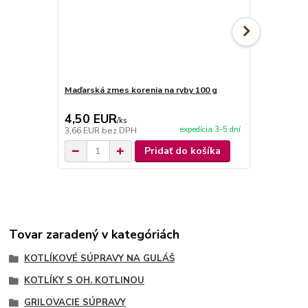
Maďarská zmes korenia na ryby 100 g
Maďarská zm
4,50 EUR
4,50 EU
/
ks
expedícia 3-5 dní
3,66 EUR
bez DPH
3,66 EUR
be
Pridať do košíka
Tovar zaradený v kategóriách
KOTLÍKOVÉ SÚPRAVY NA GULÁŠ
KOTLÍKY S OH. KOTLINOU
GRILOVACIE SÚPRAVY