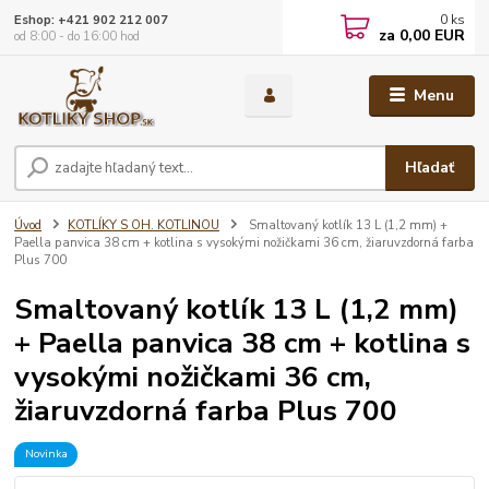
0
ks
Eshop: +421 902 212 007
za
0,00 EUR
od 8:00 - do 16:00 hod
Menu
Hľadať
Úvod
KOTLÍKY S OH. KOTLINOU
Smaltovaný kotlík 13 L (1,2 mm) +
Paella panvica 38 cm + kotlina s vysokými nožičkami 36 cm, žiaruvzdorná farba
Plus 700
Smaltovaný kotlík 13 L (1,2 mm)
+ Paella panvica 38 cm + kotlina s
vysokými nožičkami 36 cm,
žiaruvzdorná farba Plus 700
Novinka