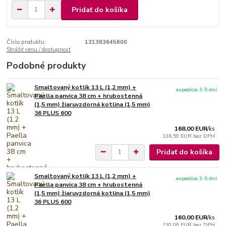
Pridať do košíka
Číslo produktu:
131383645600
Strážiť cenu / dostupnosť
Podobné produkty
Smaltovaný kotlík 13 L (1,2 mm) +
expedícia 3-5 dní
Paella panvica 38 cm + hrubostenná
(1,5 mm) žiaruvzdorná kotlina (1,5 mm)
36 PLUS 600
168,00 EUR
/
ks
136,59 EUR
bez DPH
Pridať do košíka
Smaltovaný kotlík 13 L (1,2 mm) +
expedícia 3-5 dní
Paella panvica 38 cm + hrubostenná
(1,5 mm) žiaruvzdorná kotlina (1,5 mm)
36 PLUS 600
160,00 EUR
/
ks
130,08 EUR
bez DPH