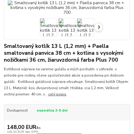
Smaltovaný kotlík 13 L (1,2 mm) + Paella
smaltovaná panvica 38 cm + kotlina s vysokými
nožičkami 36 cm, žiaruvzdorná farba Plus 700
Kotlíková súprava na varenie gulášu a iných pochutín v záhrade, v
prírode pre rodiny, rôzne spoločenské akcie a posedenia pri dobrom
guláši. Kotlíková gulášová súprava obsahuje: Smaltovaný kotlík Objem:
13 L. Materiál: kov, dvojvrstvový smalt. Hrúbka: cca 1,2 mm. Veľkosť:
vrchný priemer: 40 cm, v...
celý popis
Dostupnosť
expedícia 3-5 dní
148,00 EUR
/
ks
120,33 EUR
bez DPH