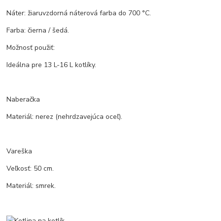
Náter: žiaruvzdorná náterová farba do 700 °C.
Farba: čierna / šedá.
Možnosť použiť:
Ideálna pre 13 L-16 L kotlíky.
Naberačka
Materiál: nerez (nehrdzavejúca oceľ).
Vareška
Veľkosť: 50 cm.
Materiál: smrek.