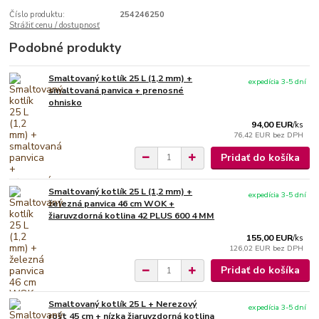
Číslo produktu:
254246250
Strážiť cenu / dostupnosť
Podobné produkty
Smaltovaný kotlík 25 L (1,2 mm) +
expedícia 3-5 dní
smaltovaná panvica + prenosné
ohnisko
94,00 EUR
/
ks
76,42 EUR
bez DPH
Pridať do košíka
Smaltovaný kotlík 25 L (1,2 mm) +
expedícia 3-5 dní
železná panvica 46 cm WOK +
žiaruvzdorná kotlina 42 PLUS 600 4 MM
155,00 EUR
/
ks
126,02 EUR
bez DPH
Pridať do košíka
Smaltovaný kotlík 25 L + Nerezový
expedícia 3-5 dní
rošt 45 cm + nízka žiaruvzdorná kotlina