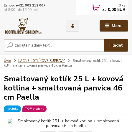
0
ks
Eshop: +421 902 212 007
za
0,00 EUR
od 8:00 - do 16:00 hod
Menu
Hľadať
Úvod
LACNÉ KOTLÍKOVÉ SÚPRAVY
Smaltovaný kotlík 25 L + kovová
kotlina + smaltovaná panvica 46 cm Paella
Smaltovaný kotlík 25 L + kovová
kotlina + smaltovaná panvica 46
cm Paella
Novinka
TOP produkt