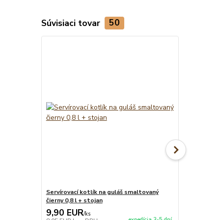
Súvisiaci tovar
50
TOP produkt
Servírovací kotlík na guláš smaltovaný
Servírovací 
čierny 0,8 l + stojan
červený 0,8 
9,90 EUR
9,90 EU
/
ks
expedícia 3-5 dní