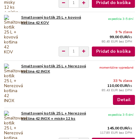
Pridať do košíka
Smaltovaný kotlík 25 L + kovová
expedícia 3-5 dní
kotlina 42 KOV
9 % zľava
99,00 EUR
/
ks
80,49 EUR
bez DPH
Pridať do košíka
Smaltovaný kotlík 25 L + Nerezová
momentálne vypredané
kotlina 42 INOX
33 % zľava
110,00 EUR
/
ks
89,43 EUR
bez DPH
Detail
Smaltovaný kotlík 25 L + Nerezová
expedícia 3-5 dní
kotlina 42 INOX + misky 12 ks
145,00 EUR
/
ks
117,89 EUR
bez DPH