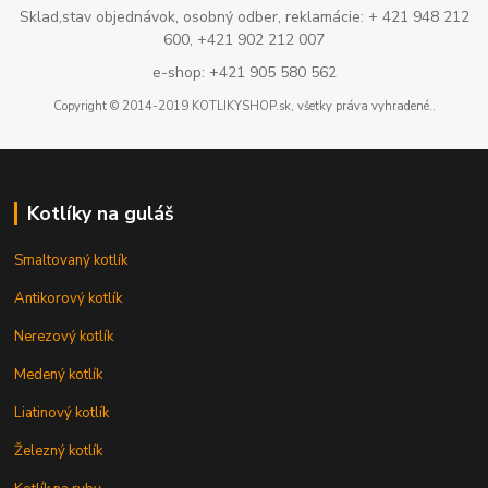
Sklad,stav objednávok, osobný odber, reklamácie: + 421 948 212
600, +421 902 212 007
e-shop: +421 905 580 562
Copyright © 2014-2019 KOTLIKYSHOP.sk, všetky práva vyhradené..
Kotlíky na guláš
Smaltovaný kotlík
Antikorový kotlík
Nerezový kotlík
Medený kotlík
Liatinový kotlík
Železný kotlík