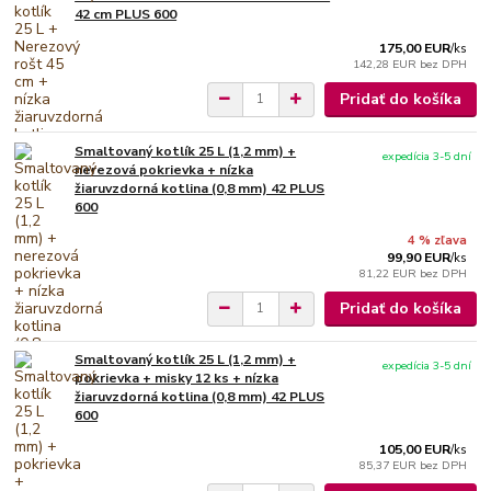
42 cm PLUS 600
175,00 EUR
/
ks
142,28 EUR
bez DPH
Pridať do košíka
Smaltovaný kotlík 25 L (1,2 mm) +
expedícia 3-5 dní
nerezová pokrievka + nízka
žiaruvzdorná kotlina (0,8 mm) 42 PLUS
600
4 % zľava
99,90 EUR
/
ks
81,22 EUR
bez DPH
Pridať do košíka
Smaltovaný kotlík 25 L (1,2 mm) +
expedícia 3-5 dní
pokrievka + misky 12 ks + nízka
žiaruvzdorná kotlina (0,8 mm) 42 PLUS
600
105,00 EUR
/
ks
85,37 EUR
bez DPH