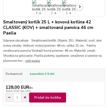
Smaltovaný kotlík 25 L + kovová kotlina 42
CLASSIC (KOV) + smaltovaná panvica 46 cm
Paella
Súprava obsahuje: Smaltovaný kotlík. Objem: 25 L. Materiál: oceľ, dve
vrstvy smaltu. Veľkosť: vrchný priemer: 48 cm, výška: 21 cm. Paella
smaltovaná panvica Vonkajší horný priemer: 46 cm. Materiál: smalt.
Vhodná na grilovanie, Paella pokrmy, opekanie, smaženie a varenie na
plynovom hor...
celý popis
Dostupnosť
expedícia 3-5 dní
128,00 EUR
/
ks
104,07 EUR
bez DPH
Pridať do košíka