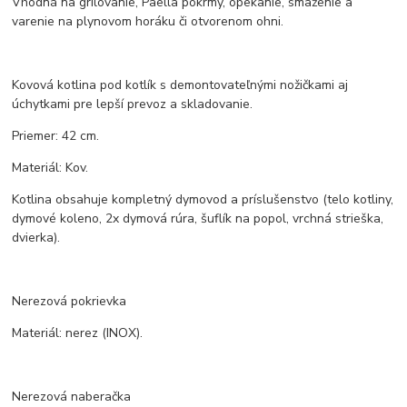
Vhodná na grilovanie, Paella pokrmy, opekanie, smaženie a
varenie na plynovom horáku či otvorenom ohni.
Kovová kotlina pod kotlík s demontovateľnými nožičkami aj
úchytkami pre lepší prevoz a skladovanie.
Priemer: 42 cm.
Materiál: Kov.
Kotlina obsahuje kompletný dymovod a príslušenstvo (telo kotliny,
dymové koleno, 2x dymová rúra, šuflík na popol, vrchná strieška,
dvierka).
Nerezová pokrievka
Materiál: nerez (INOX).
Nerezová naberačka