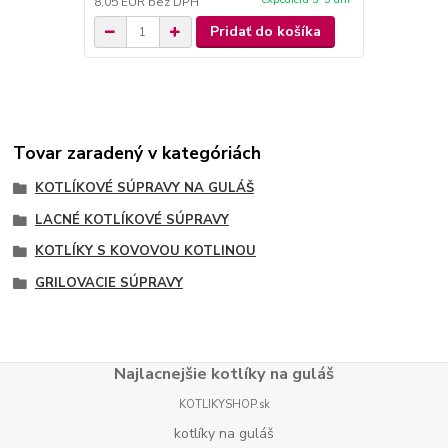
8,05 EUR
bez DPH
8,05 EUR
be
Pridať do košíka
Tovar zaradený v kategóriách
KOTLÍKOVÉ SÚPRAVY NA GULÁŠ
LACNÉ KOTLÍKOVÉ SÚPRAVY
KOTLÍKY S KOVOVOU KOTLINOU
GRILOVACIE SÚPRAVY
Najlacnejšie kotlíky na guláš
KOTLIKYSHOP.sk
kotlíky na guláš