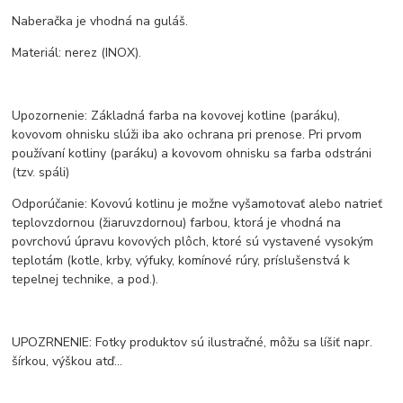
Naberačka je vhodná na guláš.
Materiál: nerez (INOX).
Upozornenie: Základná farba na kovovej kotline (paráku),
kovovom ohnisku slúži iba ako ochrana pri prenose. Pri prvom
používaní kotliny (paráku) a kovovom ohnisku sa farba odstráni
(tzv. spáli)
Odporúčanie: Kovovú kotlinu je možne vyšamotovať alebo natrieť
teplovzdornou (žiaruvzdornou) farbou, ktorá je vhodná na
povrchovú úpravu kovových plôch, ktoré sú vystavené vysokým
teplotám (kotle, krby, výfuky, komínové rúry, príslušenstvá k
tepelnej technike, a pod.).
UPOZRNENIE: Fotky produktov sú ilustračné, môžu sa líšiť napr.
šírkou, výškou atď...