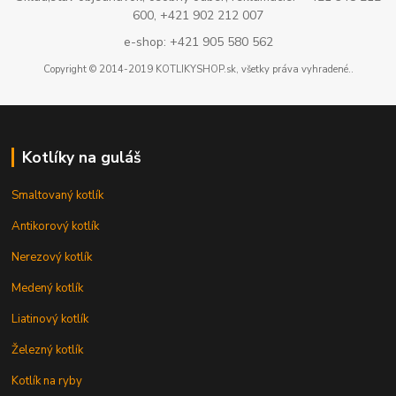
600, +421 902 212 007
e-shop: +421 905 580 562
Copyright © 2014-2019 KOTLIKYSHOP.sk, všetky práva vyhradené..
Kotlíky na guláš
Smaltovaný kotlík
Antikorový kotlík
Nerezový kotlík
Medený kotlík
Liatinový kotlík
Železný kotlík
Kotlík na ryby