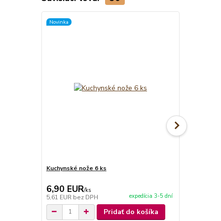
Novinka
Novinka
Kuchynské nože 6 ks
Kuchynské n
6,90 EUR
9,90 EU
/
ks
expedícia 3-5 dní
5,61 EUR
bez DPH
8,05 EUR
be
Pridať do košíka