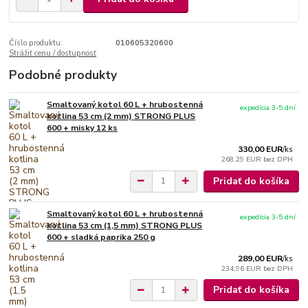
Číslo produktu:
010605320600
Strážiť cenu / dostupnosť
Podobné produkty
Smaltovaný kotol 60 L + hrubostenná
expedícia 3-5 dní
kotlina 53 cm (2 mm) STRONG PLUS
600 + misky 12 ks
330,00 EUR
/
ks
268,29 EUR
bez DPH
Pridať do košíka
Smaltovaný kotol 60 L + hrubostenná
expedícia 3-5 dní
kotlina 53 cm (1,5 mm) STRONG PLUS
600 + sladká paprika 250 g
289,00 EUR
/
ks
234,96 EUR
bez DPH
Pridať do košíka