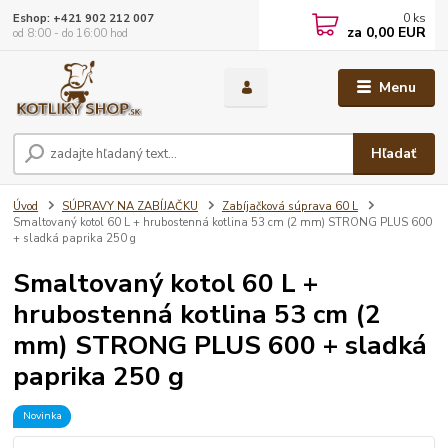
0
ks
Eshop: +421 902 212 007
za
0,00 EUR
od 8:00 - do 16:00 hod
Menu
Hľadať
Úvod
SÚPRAVY NA ZABÍJAČKU
Zabíjačková súprava 60 L
Smaltovaný kotol 60 L + hrubostenná kotlina 53 cm (2 mm) STRONG PLUS 600
+ sladká paprika 250 g
Smaltovaný kotol 60 L +
hrubostenná kotlina 53 cm (2
mm) STRONG PLUS 600 + sladká
paprika 250 g
Novinka