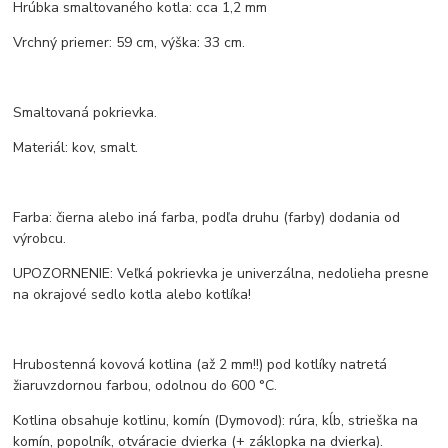
Hrúbka smaltovaného kotla: cca 1,2 mm
Vrchný priemer: 59 cm, výška: 33 cm.
Smaltovaná pokrievka.
Materiál: kov, smalt.
Farba: čierna alebo iná farba, podľa druhu (farby) dodania od
výrobcu.
UPOZORNENIE: Veľká pokrievka je univerzálna, nedolieha presne
na okrajové sedlo kotla alebo kotlíka!
Hrubostenná kovová kotlina (až 2 mm!!) pod kotlíky natretá
žiaruvzdornou farbou, odolnou do 600 °C.
Kotlina obsahuje kotlinu, komín (Dymovod): rúra, kĺb, strieška na
komín, popolník, otváracie dvierka (+ záklopka na dvierka).