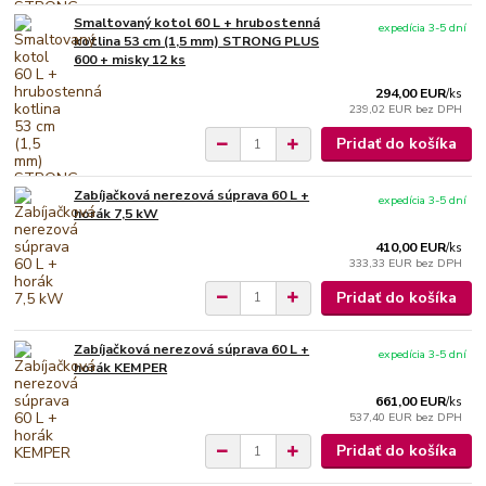
Smaltovaný kotol 60 L + hrubostenná
expedícia 3-5 dní
kotlina 53 cm (1,5 mm) STRONG PLUS
600 + misky 12 ks
294,00 EUR
/
ks
239,02 EUR
bez DPH
Pridať do košíka
Zabíjačková nerezová súprava 60 L +
expedícia 3-5 dní
horák 7,5 kW
410,00 EUR
/
ks
333,33 EUR
bez DPH
Pridať do košíka
Zabíjačková nerezová súprava 60 L +
expedícia 3-5 dní
horák KEMPER
661,00 EUR
/
ks
537,40 EUR
bez DPH
Pridať do košíka