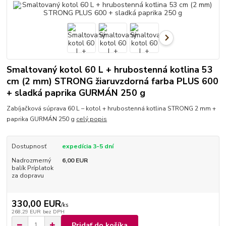
Smaltovaný kotol 60 L + hrubostenná kotlina 53
cm (2 mm) STRONG žiaruvzdorná farba PLUS 600
+ sladká paprika GURMÁN 250 g
Zabíjačková súprava 60 L – kotol + hrubostenná kotlina STRONG 2 mm +
paprika GURMÁN 250 g
celý popis
Dostupnosť
expedícia 3-5 dní
Nadrozmerný
6,00 EUR
balík Príplatok
za dopravu
330,00 EUR
/
ks
268,29 EUR
bez DPH
Pridať do košíka