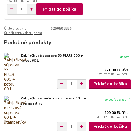
367,48 EUR
bez DPH
Pridať do košíka
Číslo produktu:
0260501550
Strážiť cenu / dostupnosť
Podobné produkty
Zabíjačková súprava 53 PLUS 600 +
Skladom
kotol 60 L
221,00 EUR
/
ks
179,67 EUR
bez DPH
Pridať do košíka
Zabíjačková nerezová súprava 60 L +
expedícia 3-5 dní
štamperlíky
609,00 EUR
/
ks
495,12 EUR
bez DPH
Pridať do košíka