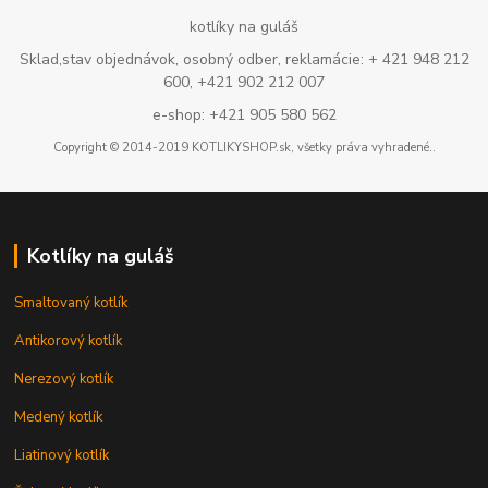
kotlíky na guláš
Sklad,stav objednávok, osobný odber, reklamácie: + 421 948 212
600, +421 902 212 007
e-shop: +421 905 580 562
Copyright © 2014-2019 KOTLIKYSHOP.sk, všetky práva vyhradené..
Kotlíky na guláš
Smaltovaný kotlík
Antikorový kotlík
Nerezový kotlík
Medený kotlík
Liatinový kotlík