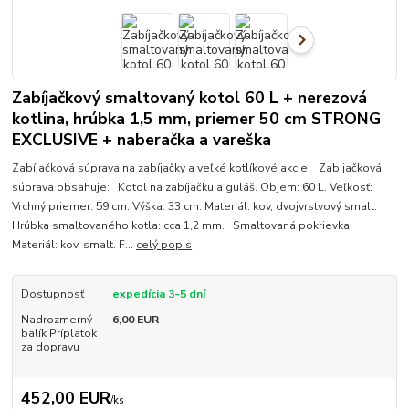
Zabíjačkový smaltovaný kotol 60 L + nerezová
kotlina, hrúbka 1,5 mm, priemer 50 cm STRONG
EXCLUSIVE + naberačka a vareška
Zabíjačková súprava na zabíjačky a veľké kotlíkové akcie. Zabijačková
súprava obsahuje: Kotol na zabíjačku a guláš. Objem: 60 L. Veľkosť:
Vrchný priemer: 59 cm. Výška: 33 cm. Materiál: kov, dvojvrstvový smalt.
Hrúbka smaltovaného kotla: cca 1,2 mm. Smaltovaná pokrievka.
Materiál: kov, smalt. F...
celý popis
Dostupnosť
expedícia 3-5 dní
Nadrozmerný
6,00 EUR
balík Príplatok
za dopravu
452,00 EUR
/
ks