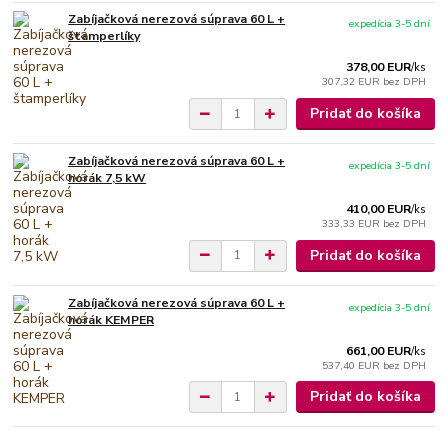
Zabíjačková nerezová súprava 60 L +
expedícia 3-5 dní
štamperlíky
378,00 EUR
/
ks
307,32 EUR
bez DPH
Pridať do košíka
Zabíjačková nerezová súprava 60 L +
expedícia 3-5 dní
horák 7,5 kW
410,00 EUR
/
ks
333,33 EUR
bez DPH
Pridať do košíka
Zabíjačková nerezová súprava 60 L +
expedícia 3-5 dní
horák KEMPER
661,00 EUR
/
ks
537,40 EUR
bez DPH
Pridať do košíka