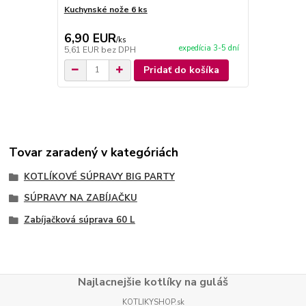
Kuchynské nože 6 ks
Kuchynské n
6,90 EUR
9,90 EU
/
ks
expedícia 3-5 dní
5,61 EUR
bez DPH
8,05 EUR
be
Pridať do košíka
Tovar zaradený v kategóriách
KOTLÍKOVÉ SÚPRAVY BIG PARTY
SÚPRAVY NA ZABÍJAČKU
Zabíjačková súprava 60 L
Najlacnejšie kotlíky na guláš
KOTLIKYSHOP.sk