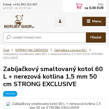
0
ks
Eshop: +421 902 212 007
za
0,00 EUR
od 8:00 - do 16:00 hod
Menu
Hľadať
Úvod
SÚPRAVY NA ZABÍJAČKU
Zabíjačková súprava 60 L
Zabíjačkový smaltovaný kotol 60 L + nerezová kotlina 1,5 mm 50 cm STRONG
EXCLUSIVE
Zabíjačkový smaltovaný kotol 60
L + nerezová kotlina 1,5 mm 50
cm STRONG EXCLUSIVE
Novinka