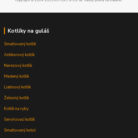
Copyright © 2014-2019 KOTLIKYSHOP.sk, všetky práva vyhradené..
Kotlíky na guláš
Smaltovaný kotlík
Antikorový kotlík
Nerezový kotlík
Medený kotlík
Liatinový kotlík
Železný kotlík
Kotlík na ryby
Servírovací kotlík
Smaltovaný kotol