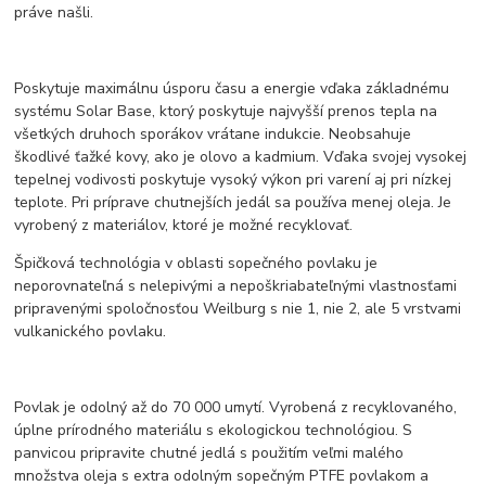
práve našli.
Poskytuje maximálnu úsporu času a energie vďaka základnému
systému Solar Base, ktorý poskytuje najvyšší prenos tepla na
všetkých druhoch sporákov vrátane indukcie. Neobsahuje
škodlivé ťažké kovy, ako je olovo a kadmium. Vďaka svojej vysokej
tepelnej vodivosti poskytuje vysoký výkon pri varení aj pri nízkej
teplote. Pri príprave chutnejších jedál sa používa menej oleja. Je
vyrobený z materiálov, ktoré je možné recyklovať.
Špičková technológia v oblasti sopečného povlaku je
neporovnateľná s nelepivými a nepoškriabateľnými vlastnosťami
pripravenými spoločnosťou Weilburg s nie 1, nie 2, ale 5 vrstvami
vulkanického povlaku.
Povlak je odolný až do 70 000 umytí. Vyrobená z recyklovaného, ​​
úplne prírodného materiálu s ekologickou technológiou. S
panvicou pripravite chutné jedlá s použitím veľmi malého
množstva oleja s extra odolným sopečným PTFE povlakom a