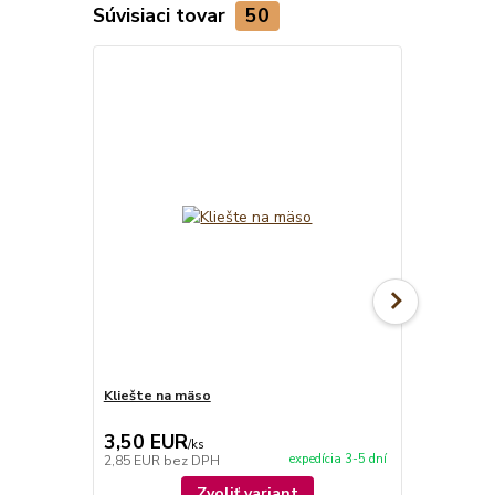
Súvisiaci tovar
50
Kliešte na mäso
Drevené gril
3,50 EUR
1,50 EU
/
ks
expedícia 3-5 dní
2,85 EUR
bez DPH
1,22 EUR
be
Zvoliť variant