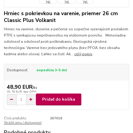
Hrniec s pokrievkou na varenie, priemer 26 cm
Classic Plus Volkanit
Hrniec na varenie, dusenie a pečenie so sopečne vyzerajúcim povlakom
PTFE s vynikajúcou nepriľnavosťou na vnútornom povrchu. Mimoriadna
odolnosť a odolnosť proti poškriabaniu. Ekologická výrobná
technológia. Varenie bez jedovatého plynu (bez PFOA, bez obsahu
kadmia alebo olova). Ľahko sa čistí. Ak...
celý popis
Dostupnosť
expedícia 3-5 dní
48,90 EUR
/
ks
39,76 EUR
bez DPH
Pridať do košíka
Číslo produktu:
267018
Strážiť cenu / dostupnosť
Podobné produkty