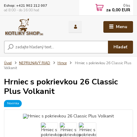
0
ks
Eshop: +421 902 212 007
za
0,00 EUR
od 8:00 - do 16:00 hod
Menu
Hľadať
Úvod
NEPRIĽNAVÝ RIAD
Hrnce
Hrniec s pokrievkou 26 Classic Plus
Volkanit
Hrniec s pokrievkou 26 Classic
Plus Volkanit
Novinka