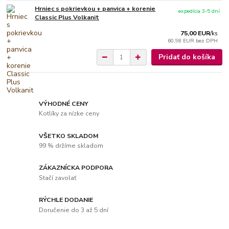
Hrniec s pokrievkou + panvica + korenie
expedícia 3-5 dní
Classic Plus Volkanit
75,00 EUR
/
ks
60,98 EUR
bez DPH
Pridať do košíka
VÝHODNÉ CENY
Kotlíky za nízke ceny
VŠETKO SKLADOM
99 % držíme skladom
ZÁKAZNÍCKA PODPORA
Stačí zavolať
RÝCHLE DODANIE
Doručenie do 3 až 5 dní